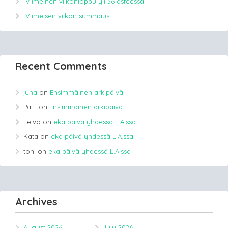
Viimeinen viikonloppu yli 36 asteessa.
Viimeisen viikon summaus
Recent Comments
juha
on
Ensimmäinen arkipäivä
Patti
on
Ensimmäinen arkipäivä
Leivo
on
eka päivä yhdessä L.A.ssa
Kata
on
eka päivä yhdessä L.A.ssa
toni
on
eka päivä yhdessä L.A.ssa
Archives
August 2026
July 2026