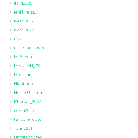
italia2026
jenkkireissu
Kesä 2019
Kesä 2020
LAN
LaRochelle2018
Mitä teen
MökkiLAN_70
MokkilanL
Nightmare
Nörtin Unelma
Rhodos_2022
saksa2023
tandem-reissu
Torino2017
Uncategorized