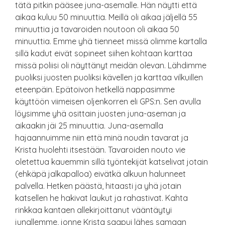
tätä pitkin pääsee juna-asemalle. Hän näytti että
aikaa kuluu 50 minuuttia. Meillä oli aikaa jäljellä 55
minuuttia ja tavaroiden noutoon oli aikaa 50
minuuttia. Emme yhä tienneet missä olimme kartalla
sillä kadut eivät sopineet siihen kohtaan karttaa
missä poliisi oli näyttänyt meidän olevan. Lähdimme
puoliksi juosten puoliksi kävellen ja karttaa vilkuillen
eteenpäin. Epätoivon hetkellä nappasimme
käyttöön viimeisen oljenkorren eli GPS:n. Sen avulla
löysimme yhä osittain juosten juna-aseman ja
aikaakin jäi 25 minuuttia. Juna-asemalla
hajaannuimme niin että minä noudin tavarat ja
Krista huolehti itsestään. Tavaroiden nouto vie
oletettua kauemmin sillä työntekijät katselivat jotain
(ehkäpä jalkapalloa) eivätkä alkuun halunneet
palvella. Hetken päästä, hitaasti ja yhä jotain
katsellen he hakivat laukut ja rahastivat. Kahta
rinkkaa kantaen allekirjoittanut vääntäytyi
junallemme, jonne Krista saapui lähes samaan