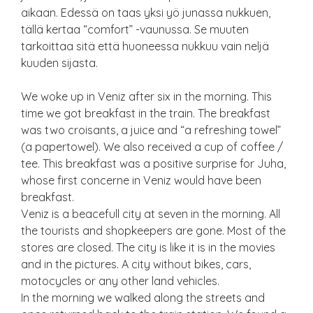
aikaan. Edessä on taas yksi yö junassa nukkuen,
tällä kertaa “comfort” -vaunussa. Se muuten
tarkoittaa sitä että huoneessa nukkuu vain neljä
kuuden sijasta.
We woke up in Veniz after six in the morning. This
time we got breakfast in the train. The breakfast
was two croisants, a juice and “a refreshing towel”
(a papertowel). We also received a cup of coffee /
tee. This breakfast was a positive surprise for Juha,
whose first concerne in Veniz would have been
breakfast.
Veniz is a beacefull city at seven in the morning. All
the tourists and shopkeepers are gone. Most of the
stores are closed. The city is like it is in the movies
and in the pictures. A city without bikes, cars,
motocycles or any other land vehicles.
In the morning we walked along the streets and