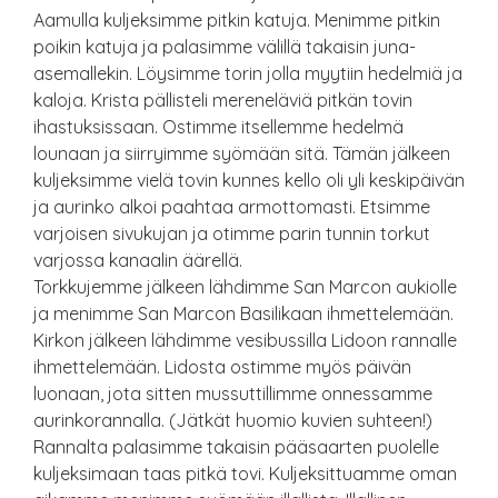
Aamulla kuljeksimme pitkin katuja. Menimme pitkin
poikin katuja ja palasimme välillä takaisin juna-
asemallekin. Löysimme torin jolla myytiin hedelmiä ja
kaloja. Krista pällisteli mereneläviä pitkän tovin
ihastuksissaan. Ostimme itsellemme hedelmä
lounaan ja siirryimme syömään sitä. Tämän jälkeen
kuljeksimme vielä tovin kunnes kello oli yli keskipäivän
ja aurinko alkoi paahtaa armottomasti. Etsimme
varjoisen sivukujan ja otimme parin tunnin torkut
varjossa kanaalin äärellä.
Torkkujemme jälkeen lähdimme San Marcon aukiolle
ja menimme San Marcon Basilikaan ihmettelemään.
Kirkon jälkeen lähdimme vesibussilla Lidoon rannalle
ihmettelemään. Lidosta ostimme myös päivän
luonaan, jota sitten mussuttillimme onnessamme
aurinkorannalla. (Jätkät huomio kuvien suhteen!)
Rannalta palasimme takaisin pääsaarten puolelle
kuljeksimaan taas pitkä tovi. Kuljeksittuamme oman