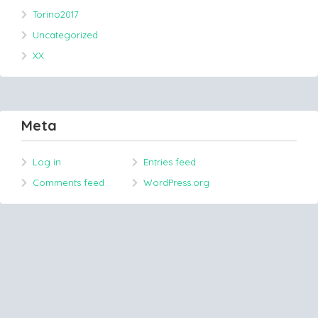
Torino2017
Uncategorized
XX
Meta
Log in
Entries feed
Comments feed
WordPress.org