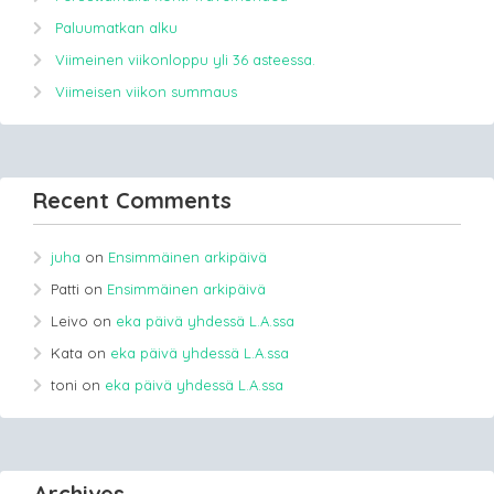
Paluumatkan alku
Viimeinen viikonloppu yli 36 asteessa.
Viimeisen viikon summaus
Recent Comments
juha
on
Ensimmäinen arkipäivä
Patti
on
Ensimmäinen arkipäivä
Leivo
on
eka päivä yhdessä L.A.ssa
Kata
on
eka päivä yhdessä L.A.ssa
toni
on
eka päivä yhdessä L.A.ssa
Archives