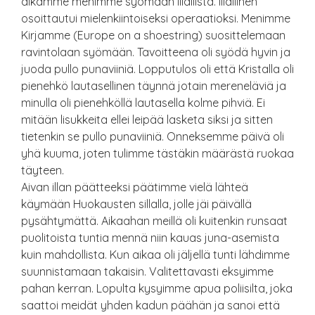
aikamme menimme syömään illallista. Illallinen
osoittautui mielenkiintoiseksi operaatioksi. Menimme
Kirjamme (Europe on a shoestring) suosittelemaan
ravintolaan syömään. Tavoitteena oli syödä hyvin ja
juoda pullo punaviiniä. Lopputulos oli että Kristalla oli
pienehkö lautasellinen täynnä jotain mereneläviä ja
minulla oli pienehköllä lautasella kolme pihviä. Ei
mitään lisukkeita ellei leipää lasketa siksi ja sitten
tietenkin se pullo punaviiniä. Onneksemme päivä oli
yhä kuuma, joten tulimme tästäkin määrästä ruokaa
täyteen.
Aivan illan päätteeksi päätimme vielä lähteä
käymään Huokausten sillalla, jolle jäi päivällä
pysähtymättä. Aikaahan meillä oli kuitenkin runsaat
puolitoista tuntia mennä niin kauas juna-asemista
kuin mahdollista. Kun aikaa oli jäljellä tunti lähdimme
suunnistamaan takaisin. Valitettavasti eksyimme
pahan kerran. Lopulta kysyimme apua poliisilta, joka
saattoi meidät yhden kadun päähän ja sanoi että