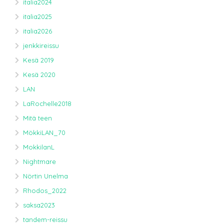
italia2024
italia2025
italia2026
jenkkireissu
Kesä 2019
Kesä 2020
LAN
LaRochelle2018
Mitä teen
MökkiLAN_70
MokkilanL
Nightmare
Nörtin Unelma
Rhodos_2022
saksa2023
tandem-reissu