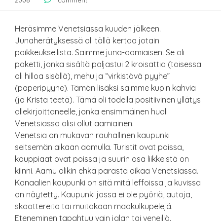
2006
1 comment
Heräsimme Venetsiassa kuuden jälkeen.
Junaherätyksessä oli tällä kertaa jotain
poikkeuksellista. Saimme juna-aamiaisen. Se oli
paketti, jonka sisältä paljastui 2 kroisattia (toisessa
oli hilloa sisällä), mehu ja “virkistävä pyyhe”
(paperipyyhe). Tämän lisäksi saimme kupin kahvia
(ja Krista teetä). Tämä oli todella positiivinen yllätys
allekirjoittaneelle, jonka ensimmäinen huoli
Venetsiassa olisi ollut aamiainen.
Venetsia on mukavan rauhallinen kaupunki
seitsemän aikaan aamulla. Turistit ovat poissa,
kauppiaat ovat poissa ja suurin osa liikkeistä on
kiinni. Aamu olikin ehkä parasta aikaa Venetsiassa.
Kanaalien kaupunki on sitä mitä leffoissa ja kuvissa
on näytetty. Kaupunki jossa ei ole pyöriä, autoja,
skoottereita tai muitakaan maakulkupelejä.
Eteneminen tapahtuu vain jalan tai veneillä.