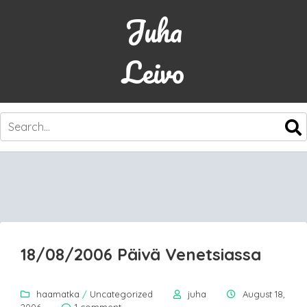
Juha
Leivo
SKIP
TO
CONTENT
18/08/2006 Päivä Venetsiassa
haamatka
/
Uncategorized
juha
August 18,