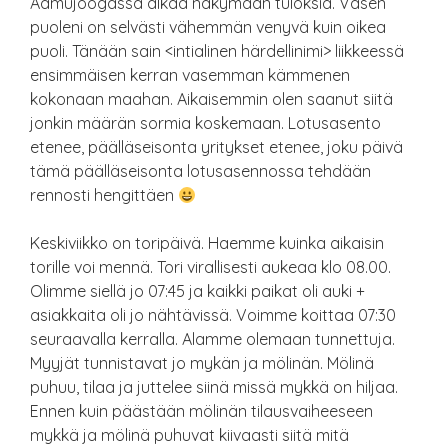
Aamujoogassa alkaa näkymään tuloksia. Vasen
puoleni on selvästi vähemmän venyvä kuin oikea
puoli. Tänään sain <intialinen härdellinimi> liikkeessä
ensimmäisen kerran vasemman kämmenen
kokonaan maahan. Aikaisemmin olen saanut siitä
jonkin määrän sormia koskemaan. Lotusasento
etenee, päälläseisonta yritykset etenee, joku päivä
tämä päälläseisonta lotusasennossa tehdään
rennosti hengittäen
Keskiviikko on toripäivä. Haemme kuinka aikaisin
torille voi mennä. Tori virallisesti aukeaa klo 08.00.
Olimme siellä jo 07:45 ja kaikki paikat oli auki +
asiakkaita oli jo nähtävissä. Voimme koittaa 07:30
seuraavalla kerralla. Alamme olemaan tunnettuja.
Myyjät tunnistavat jo mykän ja mölinän. Mölinä
puhuu, tilaa ja juttelee siinä missä mykkä on hiljaa.
Ennen kuin päästään mölinän tilausvaiheeseen
mykkä ja mölinä puhuvat kiivaasti siitä mitä