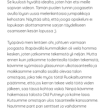
Se kuulosti hyvältä idealta, joten hän etsi meille
sopivan videon. Tämän puolen tunnin joogasetin
avulla löysin uusia mielenkiintoisia jumipaikkoja
kehostani. Näyttää siltä, että jooga opiskeluni ei
lopukaan aloittamamme sarjan täydelliseen
osamiseen kesän lopussa ;).
Työpäivä meni lentäen ohi, johtuen varmaan
joogasta. Iltapäivällä kummallakin oli vielä hommia
kesken, joten jatkoimme tekemistä yli neljän. Mutta
ennen kuin jatkoimme todenteolla töiden tekemistä,
kävimme syömässä yläasunnon ulkotasanteella ja
moikkasimme samalla sisällä olevaa talon
omistajaa, joka teki myös töitä! Ruokailtuamme
päätimme, että jos kerran tekee vielä töitä viiden
jälkeen, saa tässä kohtaa viskiä. Niinpä kävimme
hakemassa talosta Old Putneyn ja kolme lasia.
Kutsuimme omistajan ulos tasanteelle kanssamme.
Nautimme parit pari senttiset ja vaihdoimme