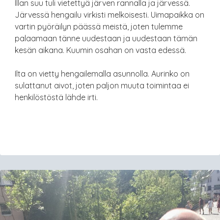
Illan suu tuli vietettyä järven rannalla ja järvessä.
Järvessä hengailu virkisti melkoisesti. Uimapaikka on
vartin pyöräilyn päässä meistä, joten tulemme
palaamaan tänne uudestaan ja uudestaan tämän
kesän aikana. Kuumin osahan on vasta edessä.
Ilta on vietty hengailemalla asunnolla. Aurinko on
sulattanut aivot, joten paljon muuta toimintaa ei
henkilöstöstä lähde irti.