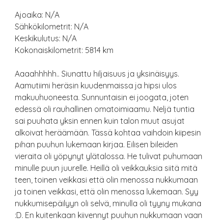
Ajoaika: N/A
Sähkökilometrit: N/A
Keskikulutus: N/A
Kokonaiskilometrit: 5814 km
Aaaahhhhh.. Siunattu hiljaisuus ja yksinäisyys.
Aamutiimi heräsin kuudenmaissa ja hipsi ulos
makuuhuoneesta. Sunnuntaisin ei joogata, joten
edessä oli rauhallinen omatoimiaamu. Neljä tuntia
sai puuhata yksin ennen kuin talon muut asujat
alkoivat heräämään. Tässä kohtaa vaihdoin kiipesin
pihan puuhun lukemaan kirjaa. Eilisen bileiden
vieraita oli yöpynyt ylätalossa. He tulivat puhumaan
minulle puun juurelle. Heillä oli veikkauksia siitä mitä
teen, toinen veikkasi että olin menossa nukkumaan
ja toinen veikkasi, että olin menossa lukemaan. Syy
nukkumisepäilyyn oli selvä, minulla oli tyyny mukana
:D. En kuitenkaan kiivennyt puuhun nukkumaan vaan