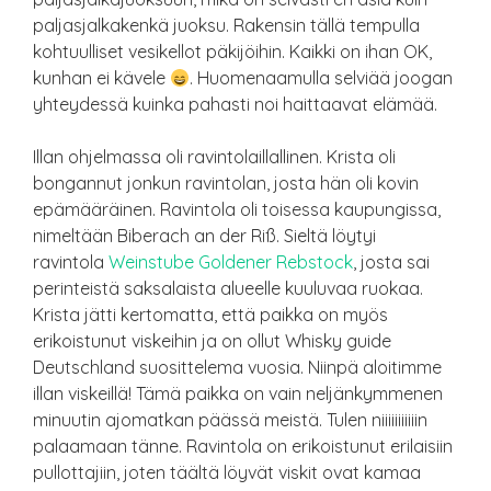
paljasjalkakenkä juoksu. Rakensin tällä tempulla
kohtuulliset vesikellot päkijöihin. Kaikki on ihan OK,
kunhan ei kävele
. Huomenaamulla selviää joogan
yhteydessä kuinka pahasti noi haittaavat elämää.
Illan ohjelmassa oli ravintolaillallinen. Krista oli
bongannut jonkun ravintolan, josta hän oli kovin
epämääräinen. Ravintola oli toisessa kaupungissa,
nimeltään Biberach an der Riß. Sieltä löytyi
ravintola
Weinstube Goldener Rebstock
, josta sai
perinteistä saksalaista alueelle kuuluvaa ruokaa.
Krista jätti kertomatta, että paikka on myös
erikoistunut viskeihin ja on ollut Whisky guide
Deutschland suosittelema vuosia. Niinpä aloitimme
illan viskeillä! Tämä paikka on vain neljänkymmenen
minuutin ajomatkan päässä meistä. Tulen niiiiiiiiiiin
palaamaan tänne. Ravintola on erikoistunut erilaisiin
pullottajiin, joten täältä löyvät viskit ovat kamaa