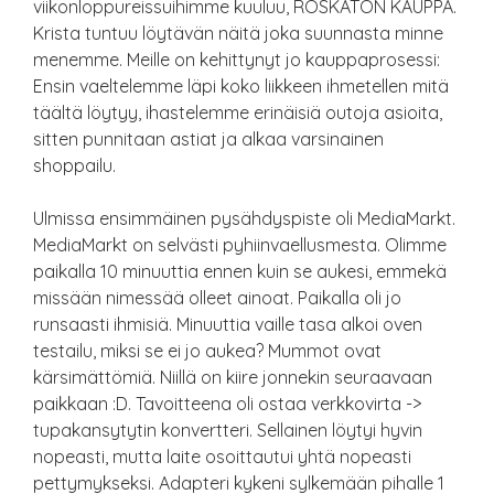
viikonloppureissuihimme kuuluu, ROSKATON KAUPPA.
Krista tuntuu löytävän näitä joka suunnasta minne
menemme. Meille on kehittynyt jo kauppaprosessi:
Ensin vaeltelemme läpi koko liikkeen ihmetellen mitä
täältä löytyy, ihastelemme erinäisiä outoja asioita,
sitten punnitaan astiat ja alkaa varsinainen
shoppailu.
Ulmissa ensimmäinen pysähdyspiste oli MediaMarkt.
MediaMarkt on selvästi pyhiinvaellusmesta. Olimme
paikalla 10 minuuttia ennen kuin se aukesi, emmekä
missään nimessää olleet ainoat. Paikalla oli jo
runsaasti ihmisiä. Minuuttia vaille tasa alkoi oven
testailu, miksi se ei jo aukea? Mummot ovat
kärsimättömiä. Niillä on kiire jonnekin seuraavaan
paikkaan :D. Tavoitteena oli ostaa verkkovirta ->
tupakansytytin konvertteri. Sellainen löytyi hyvin
nopeasti, mutta laite osoittautui yhtä nopeasti
pettymykseksi. Adapteri kykeni sylkemään pihalle 1