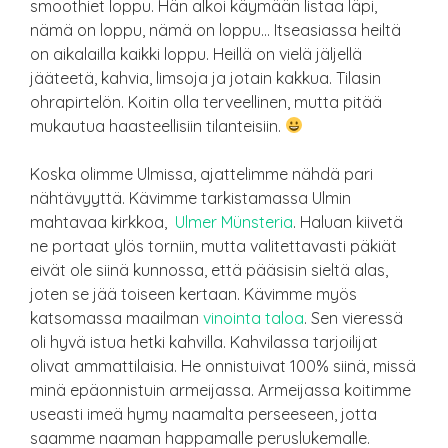
smoothiet loppu. Hän alkoi käymään listaa läpi,
nämä on loppu, nämä on loppu… Itseasiassa heiltä
on aikalailla kaikki loppu. Heillä on vielä jäljellä
jääteetä, kahvia, limsoja ja jotain kakkua. Tilasin
ohrapirtelön. Koitin olla terveellinen, mutta pitää
mukautua haasteellisiin tilanteisiin.
Koska olimme Ulmissa, ajattelimme nähdä pari
nähtävyyttä. Kävimme tarkistamassa Ulmin
mahtavaa kirkkoa,
Ulmer Münsteria
. Haluan kiivetä
ne portaat ylös torniin, mutta valitettavasti päkiät
eivät ole siinä kunnossa, että pääsisin sieltä alas,
joten se jää toiseen kertaan. Kävimme myös
katsomassa maailman
vinointa taloa
. Sen vieressä
oli hyvä istua hetki kahvilla. Kahvilassa tarjoilijat
olivat ammattilaisia. He onnistuivat 100% siinä, missä
minä epäonnistuin armeijassa. Armeijassa koitimme
useasti imeä hymy naamalta perseeseen, jotta
saamme naaman happamalle peruslukemalle.