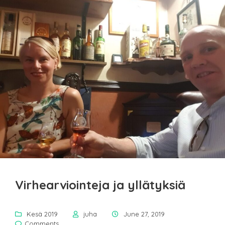
Virhearviointeja ja yllätyksiä
Kesä 2019
juha
June 27, 2019
Comments