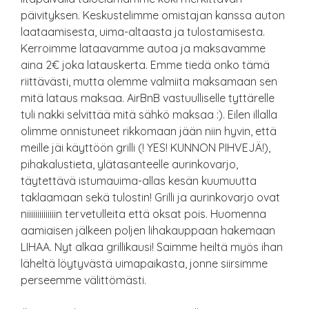
päivityksen. Keskustelimme omistajan kanssa auton
laataamisesta, uima-altaasta ja tulostamisesta.
Kerroimme lataavamme autoa ja maksavamme
aina 2€ joka latauskerta. Emme tiedä onko tämä
riittävästi, mutta olemme valmiita maksamaan sen
mitä lataus maksaa. AirBnB vastuulliselle tyttärelle
tuli nakki selvittää mitä sähkö maksaa :). Eilen illalla
olimme onnistuneet rikkomaan jään niin hyvin, että
meille jäi käyttöön grilli (! YES! KUNNON PIHVEJÄ!),
pihakalustieta, ylätasanteelle aurinkovarjo,
täytettävä istumauima-allas kesän kuumuutta
taklaamaan sekä tulostin! Grilli ja aurinkovarjo ovat
niiiiiiiiiiiiiin tervetulleita että oksat pois. Huomenna
aamiaisen jälkeen poljen lihakauppaan hakemaan
LIHAA. Nyt alkaa grillikausi! Saimme heiltä myös ihan
läheltä löytyvästä uimapaikasta, jonne siirsimme
perseemme välittömästi.