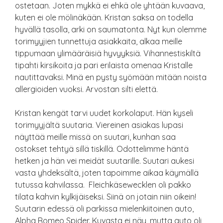
ostetaan. Joten mykkä ei ehkä ole yhtään kuvaava,
kuten ei ole mölinäkään. Kristan saksa on todella
hyvällä tasolla, arki on saumatonta. Nyt kun olemme
torimyyjien tunnettuja asiakkaita, alkaa meille
tippumaan ylimääräisiä hyvyyksiä. Vihannestiskiltä
tipahti kirsikoita ja pari erilaista omenaa Kristalle
nautittavaksi. Minä en pysty syömään mitään noista
allergioiden vuoksi. Arvostan silti elettä.
Kristan kengät tarvi uudet korkolaput. Hän kyseli
torimyyjältä suutaria. Viereinen asiakas lupasi
näyttää meille missä on suutari, kunhan saa
ostokset tehtyä sillä tiskillä. Odottelimme häntä
hetken ja hän vei meidät suutarille. Suutari aukesi
vasta yhdeksältä, joten tapoimme aikaa käymällä
tutussa kahvilassa. Fleichkäsewecklen oli pakko
tilata kahvin kylkijäiseksi. Siinä on jotain niin oikein!
Suutarin edessä oli parkissa mielenkiitoinen auto,
Alpha Romeo Spider. Kuvasta ei näy, mutta auto oli