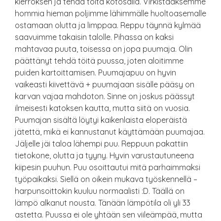
kierroksen ja tehdä töitä kotosalla. Virkistääksemme
hommia hieman poljimme lähimmälle huoltoasemalle
ostamaan olutta ja limppaa. Reppu täynnä kylmää
saavuimme takaisin talolle. Pihassa on kaksi
mahtavaa puuta, toisessa on jopa puumaja. Olin
päättänyt tehdä töitä puussa, joten aloitimme
puiden kartoittamisen. Puumajapuu on hyvin
vaikeasti kiivettävä + puumajaan sisälle pääsy on
karvan vajaa mahdoton. Sinne on joskus päässyt
ilmeisesti katoksen kautta, mutta siitä on vuosia.
Puumajan sisältä löytyi kaikenlaista eloperäistä
jätettä, mikä ei kannustanut käyttämään puumajaa.
Jäljelle jäi taloa lähempi puu. Reppuun pakattiin
tietokone, olutta ja tyyny. Hyvin varustautuneena
kiipesin puuhun. Puu osoittautui mitä parhaimmaksi
työpaikaksi. Siellä on oikein mukava työskennellä –
harpunsoittokin kuuluu normaalisti :D. Täällä on
lämpö alkanut nousta. Tänään lämpötila oli yli 33
astetta. Puussa ei ole yhtään sen viileämpää, mutta