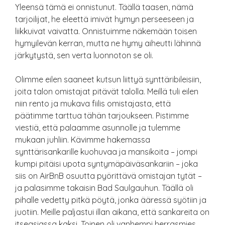
Yleensä tämä ei onnistunut. Täällä taasen, nämä
tarjoilijat, he eleettä imivät hymyn perseeseen ja
liikkuivat vaivatta. Onnistuimme näkemään toisen
hymyilevän kerran, mutta ne hymy aiheutti lähinnä
järkytystä, sen verta luonnoton se oli.
Olimme eilen saaneet kutsun liittyä synttäribileisiin,
joita talon omistajat pitävät talolla. Meillä tuli eilen
niin rento ja mukava fiilis omistajasta, että
päätimme tarttua tähän tarjoukseen. Pistimme
viestiä, että palaamme asunnolle ja tulemme
mukaan juhliin. Kävimme hakemassa
synttärisankarille kuohuvaa ja mansikoita – jompi
kumpi pitäisi upota syntymäpäiväsankariin – joka
siis on AirBnB osuutta pyörittävä omistajan tytät –
ja palasimme takaisin Bad Saulgauhun. Täällä oli
pihalle vedetty pitkä pöytä, jonka ääressä syötiin ja
juotiin. Meille paljastui illan aikana, että sankareita on
itseasiassa kaksi. Toinen oli vanhempi herrasmies.