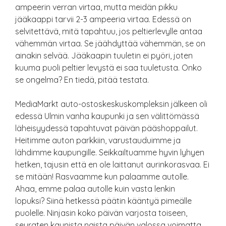
ampeerin verran virtaa, mutta meidän pikku
jääkaappi tarvii 2-3 ampeeria virtaa. Edessä on
selvitettävä, mitä tapahtuu, jos peltierlevylle antaa
vähemmän virtaa. Se jäähdyttää vähemmän, se on
ainakin selvää. Jääkaapin tuuletin ei pyöri, joten
kuuma puoli peltier levystä ei saa tuuletusta. Onko
se ongelma? En tiedä, pitää testata.
MediaMarkt auto-ostoskeskuskompleksin jälkeen oli
edessä Ulmin vanha kaupunki ja sen välittömässä
läheisyydessä tapahtuvat päivän pääshoppailut.
Heitimme auton parkkiin, varustauduimme ja
lähdimme kaupungille. Seikkailtuamme hyvin lyhyen
hetken, tajusin että en ole laittanut aurinkorasvaa. Ei
se mitään! Rasvaamme kun palaamme autolle.
Ahaa, emme palaa autolle kuin vasta lenkin
lopuksi? Siinä hetkessä päätin kääntyä pimeälle
puolelle. Ninjasin koko päivän varjosta toiseen,
seuraten kaunista naista päivän valossa voimatta