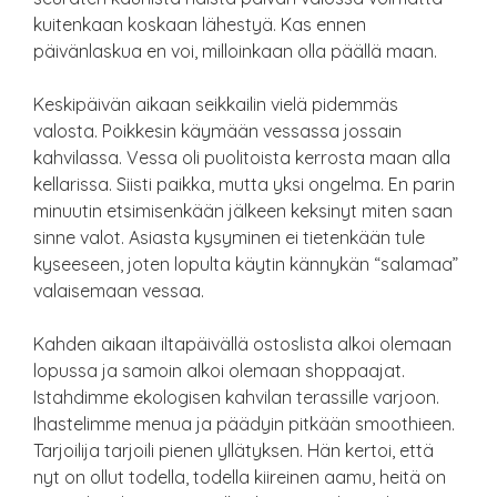
kuitenkaan koskaan lähestyä. Kas ennen
päivänlaskua en voi, milloinkaan olla päällä maan.
Keskipäivän aikaan seikkailin vielä pidemmäs
valosta. Poikkesin käymään vessassa jossain
kahvilassa. Vessa oli puolitoista kerrosta maan alla
kellarissa. Siisti paikka, mutta yksi ongelma. En parin
minuutin etsimisenkään jälkeen keksinyt miten saan
sinne valot. Asiasta kysyminen ei tietenkään tule
kyseeseen, joten lopulta käytin kännykän “salamaa”
valaisemaan vessaa.
Kahden aikaan iltapäivällä ostoslista alkoi olemaan
lopussa ja samoin alkoi olemaan shoppaajat.
Istahdimme ekologisen kahvilan terassille varjoon.
Ihastelimme menua ja päädyin pitkään smoothieen.
Tarjoilija tarjoili pienen yllätyksen. Hän kertoi, että
nyt on ollut todella, todella kiireinen aamu, heitä on