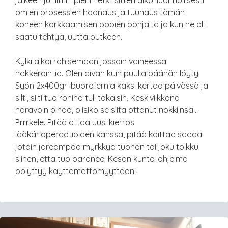
omien prosessien hoonaus ja tuunaus tämän
koneen korkkaamisen oppien pohjalta ja kun ne oli
saatu tehtyä, uutta putkeen.
Kylki alkoi rohisemaan jossain vaiheessa
hakkerointia. Olen aivan kuin puulla päähän löyty.
Syön 2x400gr ibuprofeiinia kaksi kertaa päivässä ja
silti, silti tuo rohina tuli takaisin. Keskiviikkona
haravoin pihaa, olisiko se siitä ottanut nokkiinsa…
Prrrkele. Pitää ottaa uusi kierros
lääkärioperaatioiden kanssa, pitää koittaa saada
jotain järeämpää myrkkyä tuohon tai joku tolkku
siihen, että tuo paranee. Kesän kunto-ohjelma
pölyttyy käyttämättömyyttään!