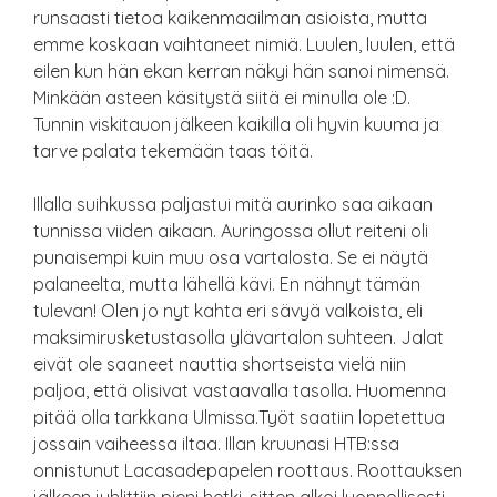
runsaasti tietoa kaikenmaailman asioista, mutta
emme koskaan vaihtaneet nimiä. Luulen, luulen, että
eilen kun hän ekan kerran näkyi hän sanoi nimensä.
Minkään asteen käsitystä siitä ei minulla ole :D.
Tunnin viskitauon jälkeen kaikilla oli hyvin kuuma ja
tarve palata tekemään taas töitä.
Illalla suihkussa paljastui mitä aurinko saa aikaan
tunnissa viiden aikaan. Auringossa ollut reiteni oli
punaisempi kuin muu osa vartalosta. Se ei näytä
palaneelta, mutta lähellä kävi. En nähnyt tämän
tulevan! Olen jo nyt kahta eri sävyä valkoista, eli
maksimirusketustasolla ylävartalon suhteen. Jalat
eivät ole saaneet nauttia shortseista vielä niin
paljoa, että olisivat vastaavalla tasolla. Huomenna
pitää olla tarkkana Ulmissa.Työt saatiin lopetettua
jossain vaiheessa iltaa. Illan kruunasi HTB:ssa
onnistunut Lacasadepapelen roottaus. Roottauksen
jälkeen juhlittiin pieni hetki, sitten alkoi luonnollisesti