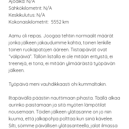
Ajoaika: N/A
Sähkökilometrit: N/A
Keskikulutus: N/A
Kokonaiskilometrit: 5552 km
Aamu oli reipas. Joogaa tehtiin normaalit määrät
jonka jälkeen jakauduimme kahtia, toinen lenkille
toinen ruokapatojen ääreen. Tiistaipäivät ovat
“välipäiviä”. Tällöin listalla ei ole mitään erityistä, ei
treenejä, ei toria, ei mitään ylimääräistä työpäivän
jälkeen.
Työpäivä meni vauhdikkaasti ohi kummaltakin.
Iltapäivällä päästiin nauttimaan pihasta. Täällä alkaa
aurinko paistamaan ja sitä myöten lämpötilat
nousemaan. Töiden jälkeen ylätasanne on jo niin
kuuma, että jalkapohjia polttaa kun siinä kävelee.
Silti, söimme päivällisen ylätasanteella, jalat ilmassa