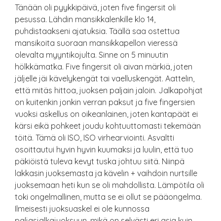
Tänään oli pyykkipäivä, joten five fingersit oli
pesussa. Lähdin mansikkalenkille klo 14,
puhdistaakseni ajatuksia. Täällä saa ostettua
mansikoita suoraan mansikkapellon vieressä
olevalta myyntikojulta. Sinne on 5 minuutin
hölkkämatka. Five fingersit oli aivan märkiä, joten
jäljelle jäi kävelykengät tai vaelluskengät. Aattelin,
että mitäs hittoa, juoksen paljain jaloin. Jalkapohjat
on kuitenkin jonkin verran paksut ja five fingersien
vuoksi askellus on oikeanlainen, joten kantapäät ei
kärsi eikä pohkeet joudu kohtuuttomasti tekemään
töitä. Tämä oli ISO, ISO virhearviointi. Asvaltti
osoittautui hyvin hyvin kuumaksi ja luulin, että tuo
päkiöistä tuleva kevyt tuska johtuu siitä. Niinpä
lakkasin juoksemasta ja kävelin + vaihdoin nurtsille
juoksemaan heti kun se oli mahdollista. Lämpötila oli
toki ongelmallinen, mutta se ei ollut se pääongelma.
Ilmeisesti juoksuaskel ei ole kunnossa
paljasjalkajuoksuun, mikä on selvästi eri asia kuin