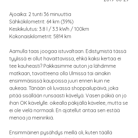
Ajoaika: 2 tunti 36 minuuttia
Sähkökilometrit: 64 km (39%)
Keskikulutus: 3.8 l / 3.3 kWh / 100km
Kokonaiskilometrit: 5814 km
Aamulla taas joogaa istuvaltaan. Edistymistä tässä
tyylissä ei ollut havaittavissa, ehkä kaksi kertaa ei
tee kauheasti? Pakkasimme auton ja lähdimme
matkaan, tavoitteena olla Ulmissa tai ainakin
ensimmäisissä kaupoissa juuri ennen kuin ne
aukeaa. Tänään oli luvassa shoppailupäivä, joka
pitää sisällään runsaasti kävelyä. Vasen päkiä on jo
ihan OK kävelylle. oikealla päkijällä kävelee, mutta se
ei ole vielä normaali. En ajatellut antaa sen estää
menoa ja meininkiä.
Ensimmäinen pysähdys meillä oli, kuten täällä