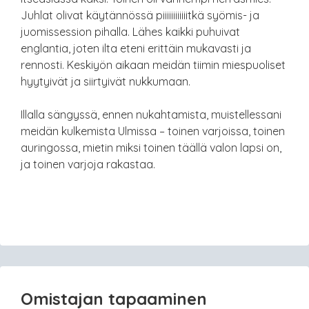
Juhlat olivat käytännössä piiiiiiiiiiiitkä syömis- ja
juomissession pihalla. Lähes kaikki puhuivat
englantia, joten ilta eteni erittäin mukavasti ja
rennosti. Keskiyön aikaan meidän tiimin miespuoliset
hyytyivät ja siirtyivät nukkumaan.
Illalla sängyssä, ennen nukahtamista, muistellessani
meidän kulkemista Ulmissa – toinen varjoissa, toinen
auringossa, mietin miksi toinen täällä valon lapsi on,
ja toinen varjoja rakastaa.
Omistajan tapaaminen