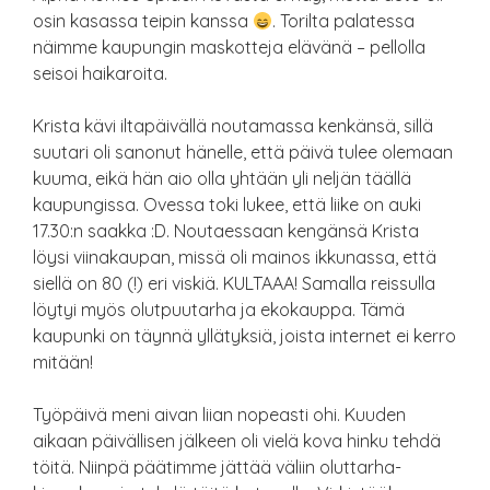
osin kasassa teipin kanssa
. Torilta palatessa
näimme kaupungin maskotteja elävänä – pellolla
seisoi haikaroita.
Krista kävi iltapäivällä noutamassa kenkänsä, sillä
suutari oli sanonut hänelle, että päivä tulee olemaan
kuuma, eikä hän aio olla yhtään yli neljän täällä
kaupungissa. Ovessa toki lukee, että liike on auki
17.30:n saakka :D. Noutaessaan kengänsä Krista
löysi viinakaupan, missä oli mainos ikkunassa, että
siellä on 80 (!) eri viskiä. KULTAAA! Samalla reissulla
löytyi myös olutpuutarha ja ekokauppa. Tämä
kaupunki on täynnä yllätyksiä, joista internet ei kerro
mitään!
Työpäivä meni aivan liian nopeasti ohi. Kuuden
aikaan päivällisen jälkeen oli vielä kova hinku tehdä
töitä. Niinpä päätimme jättää väliin oluttarha-