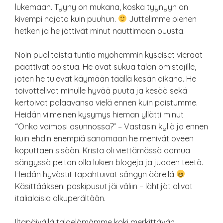
lukemaan. Tyyny on mukana, koska tyynyyn on
kivempi nojata kuin puuhun.
Juttelimme pienen
hetken ja he jättivät minut nauttimaan puusta.
Noin puolitoista tuntia myöhemmin kyseiset vieraat
päättivät poistua. He ovat sukua talon omistajille,
joten he tulevat käymään täällä kesän aikana. He
toivottelivat minulle hyvää puuta ja kesää sekä
kertoivat palaavansa vielä ennen kuin poistumme.
Heidän viimeinen kysymys hieman yllätti minut
“Onko vaimosi asunnossa?” – Vastasin kyllä ja ennen
kuin ehdin enempiä sanomaan he menivät oveen
koputtaen sisään. Krista oli viettämässä aamua
sängyssä peiton olla lukien blogeja ja juoden teetä.
Heidän hyvästit tapahtuivat sängyn äärellä
Käsittääkseni poskipusut jäi väliin – lähtijät olivat
italialaisia alkuperältään.
Iltapäivällä taloelämämme koki merkittävän