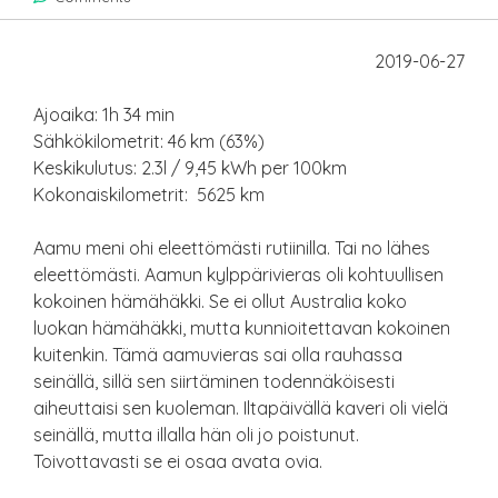
2019-06-27
Ajoaika: 1h 34 min
Sähkökilometrit: 46 km (63%)
Keskikulutus: 2.3l / 9,45 kWh per 100km
Kokonaiskilometrit: 5625 km
Aamu meni ohi eleettömästi rutiinilla. Tai no lähes
eleettömästi. Aamun kylppärivieras oli kohtuullisen
kokoinen hämähäkki. Se ei ollut Australia koko
luokan hämähäkki, mutta kunnioitettavan kokoinen
kuitenkin. Tämä aamuvieras sai olla rauhassa
seinällä, sillä sen siirtäminen todennäköisesti
aiheuttaisi sen kuoleman. Iltapäivällä kaveri oli vielä
seinällä, mutta illalla hän oli jo poistunut.
Toivottavasti se ei osaa avata ovia.