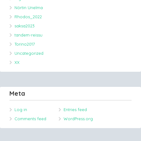
Nörtin Unelma
Rhodos_2022
saksa2023
tandem-reissu
Torino2017
Uncategorized
XX
Meta
Log in
Entries feed
Comments feed
WordPress.org