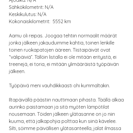
Ajoaika: N/A
Sähkökilometrit: N/A
Keskikulutus: N/A
Kokonaiskilometrit: 5552 km
Aamu oli reipas. Joogaa tehtiin normaalit määrät
jonka jälkeen jakauduimme kahtia, toinen lenkille
toinen ruokapatojen ääreen. Tiistaipäivät ovat
“välipäiviä”. Tällöin listalla ei ole mitään erityistä, ei
treenejä, ei toria, ei mitään ylimääräistä työpäivän
jälkeen.
Työpäivä meni vauhdikkaasti ohi kummaltakin.
Iltapäivällä päästiin nauttimaan pihasta. Täällä alkaa
aurinko paistamaan ja sitä myöten lämpötilat
nousemaan. Töiden jälkeen ylätasanne on jo niin
kuuma, että jalkapohjia polttaa kun siinä kävelee.
Silti, söimme päivällisen ylätasanteella, jalat ilmassa