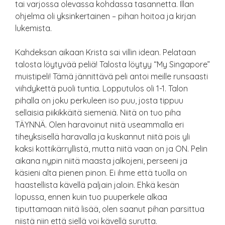
tai varjossa olevassa kohdassa tasannetta. Illan
ohjelma oli yksinkertainen – pihan hoitoa ja kirjan
lukemista.
Kahdeksan aikaan Krista sai villin idean. Pelataan
talosta löytyvää peliä! Talosta löytyy “My Singapore”
muistipeli! Tämä jännittävä peli antoi meille runsaasti
viihdykettä puoli tuntia. Lopputulos oli 1-1. Talon
pihalla on joku perkuleen iso puu, josta tippuu
sellaisia piikikkäitä siemeniä. Niitä on tuo piha
TÄYNNÄ. Olen haravoinut niitä useammalla eri
tiheyksisellä haravalla ja kuskannut niitä pois yli
kaksi kottikärryllistä, mutta niitä vaan on ja ON. Pelin
aikana nypin niitä maasta jalkojeni, perseeni ja
käsieni alta pienen pinon. Ei ihme että tuolla on
haastellista kävellä paljain jaloin. Ehkä kesän
lopussa, ennen kuin tuo puuperkele alkaa
tiputtamaan niitä lisää, olen saanut pihan parsittua
niistä niin että siellä voi kävellä surutta.