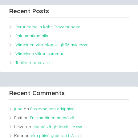
Recent Posts
Peruuttamalla kohti Travemündea
Paluumatkan alku
Viimeinen viikonloppu yli 36 asteessa.
Viimeisen viikon summaus
Tuulinen rantavisiitti
Recent Comments
juha
on
Ensimmäinen arkipäivä
Patti
on
Ensimmäinen arkipäivä
Leivo
on
eka päivä yhdessä L.A.ssa
Kata
on
eka päivä yhdessä L.A.ssa