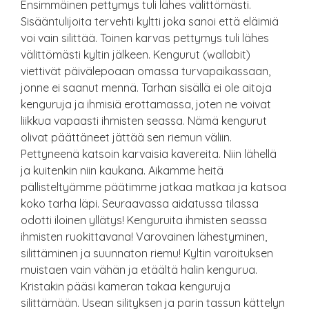
Ensimmäinen pettymys tuli lähes välittömästi.
Sisääntulijoita tervehti kyltti joka sanoi että eläimiä
voi vain silittää. Toinen karvas pettymys tuli lähes
välittömästi kyltin jälkeen. Kengurut (wallabit)
viettivät päivälepoaan omassa turvapaikassaan,
jonne ei saanut mennä. Tarhan sisällä ei ole aitoja
kenguruja ja ihmisiä erottamassa, joten ne voivat
liikkua vapaasti ihmisten seassa. Nämä kengurut
olivat päättäneet jättää sen riemun väliin.
Pettyneenä katsoin karvaisia kavereita. Niin lähellä
ja kuitenkin niin kaukana. Aikamme heitä
pällisteltyämme päätimme jatkaa matkaa ja katsoa
koko tarha läpi. Seuraavassa aidatussa tilassa
odotti iloinen yllätys! Kenguruita ihmisten seassa
ihmisten ruokittavana! Varovainen lähestyminen,
silittäminen ja suunnaton riemu! Kyltin varoituksen
muistaen vain vähän ja etäältä halin kengurua.
Kristakin pääsi kameran takaa kenguruja
silittämään. Usean silityksen ja parin tassun kättelyn