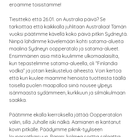
eroamme toisistamme!
Tiesittekö että 26.01. on Australia päivä? Se
tarkoittaa että kaikkialla juhlitaan Australiaa! Tämän
vuoksi päätimme kävellä koko päivä pitkin Sydneytä.
Niinpä lähdimme kävelemään kohti satama-alueita
maalina Sydneyn oopperatalo ja satama-alueet.
Ensimmäinen asia mitä kuulimme ulkomaalaisilta,
kun tepastelimme satama-alueella, oli “Finlandia
vodka” ja jotain keskustelua aiheesta. Voin kertoa
että kun kuulee maamme hienoista tuotteista täällä
toisella puolen maapalloa siinä nousee ylpeys
isänmaasta sydämmeen, kurkkuun ja silmäkulmaan
saakka.
Päätimme ekalla kierroksella jättää Oopperatalon
väliin, sillä Juhalle iski nälkä. Aamianen ei kantanut
kovin pitkälle. Päädyimme piknik-tyyliseen
lounasratkaisuun. Paniini, kolmea sorttia salaattia