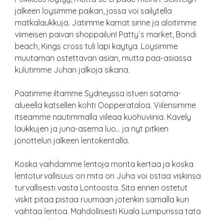
jalkeen loysimme paikan, jossa voi sailytella
matkalaukkuja. Jatimme kamat sinne ja aloitimme
viimeisen paivan shoppailun! Patty`s market, Bondi
beach, Kings cross tuli lapi kaytya. Loysimme
muutaman ostettavan asian, mutta paa-asiassa
kulutimme Juhan jalkoja sikana.
Paatimme iltamme Sydneyssa istuen satama-
alueella katsellen kohti Oopperataloa. Viilensimme
itseamme nautimmalla viileaa kuohuviinia. Kavely
laukkujen ja juna-asema luo… ja nyt pitkien
jonottelun jalkeen lentokentalla.
Koska vaihdamme lentoja monta kertaa ja koska
lentoturvallisuus on mita on Juha voi ostaa viskinsa
turvallisesti vasta Lontoosta. Sita ennen ostetut
viskit pitaa pistaa ruumaan jotenkin samalla kun
vaihtaa lentoa. Mahdollisesti Kuala Lumpurissa tata