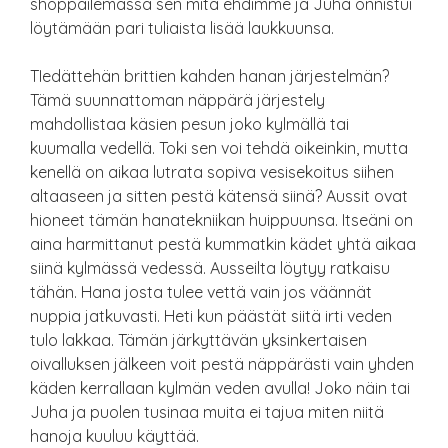
shoppailemassa sen mitä ehdimme ja Juha onnistui
löytämään pari tuliaista lisää laukkuunsa.
TIedättehän brittien kahden hanan järjestelmän?
Tämä suunnattoman näppärä järjestely
mahdollistaa käsien pesun joko kylmällä tai
kuumalla vedellä. Toki sen voi tehdä oikeinkin, mutta
kenellä on aikaa lutrata sopiva vesisekoitus siihen
altaaseen ja sitten pestä kätensä siinä? Aussit ovat
hioneet tämän hanatekniikan huippuunsa. Itseäni on
aina harmittanut pestä kummatkin kädet yhtä aikaa
siinä kylmässä vedessä. Ausseilta löytyy ratkaisu
tähän. Hana josta tulee vettä vain jos väännät
nuppia jatkuvasti. Heti kun päästät siitä irti veden
tulo lakkaa. Tämän järkyttävän yksinkertaisen
oivalluksen jälkeen voit pestä näppärästi vain yhden
käden kerrallaan kylmän veden avulla! Joko näin tai
Juha ja puolen tusinaa muita ei tajua miten niitä
hanoja kuuluu käyttää.