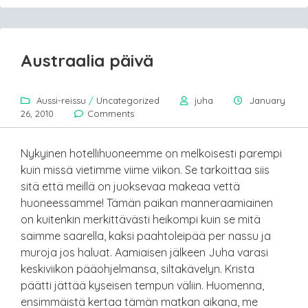
Austraalia päivä
Aussi-reissu
/
Uncategorized
juha
January
26, 2010
Comments
Nykyinen hotellihuoneemme on melkoisesti parempi
kuin missä vietimme viime viikon. Se tarkoittaa siis
sitä että meillä on juoksevaa makeaa vettä
huoneessamme! Tämän paikan manneraamiainen
on kuitenkin merkittävästi heikompi kuin se mitä
saimme saarella, kaksi paahtoleipää per nassu ja
muroja jos haluat. Aamiaisen jälkeen Juha varasi
keskiviikon pääohjelmansa, siltakävelyn. Krista
päätti jättää kyseisen tempun väliin. Huomenna,
ensimmäistä kertaa tämän matkan aikana, me