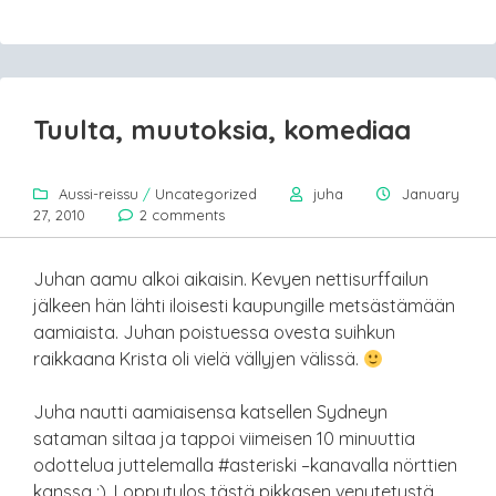
Tuulta, muutoksia, komediaa
Aussi-reissu
/
Uncategorized
juha
January
27, 2010
2 comments
Juhan aamu alkoi aikaisin. Kevyen nettisurffailun
jälkeen hän lähti iloisesti kaupungille metsästämään
aamiaista. Juhan poistuessa ovesta suihkun
raikkaana Krista oli vielä vällyjen välissä.
Juha nautti aamiaisensa katsellen Sydneyn
sataman siltaa ja tappoi viimeisen 10 minuuttia
odottelua juttelemalla #asteriski –kanavalla nörttien
kanssa :). Lopputulos tästä pikkasen venytetystä