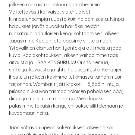
jälkeen rohkaistuin halaamaan lähemmin.
Valitettavasti karvaiset vieterit olivat
kiinnostuneempia ruuasta kuin halaamisesta. Niinpä
halaukset jäivät oudoiksi häiriöksi heidän
ruokatauollaan. Iloisen kengukohtaamisen jälkeen
tapasimme Koalan jota pääsime silittelemään.
Ystävällinen eläintarhan työntekijä otti meistä jopa
kuvia. Koalakohtauksen jälkeen vaihdoimme taas
aitausta ja LISÄÄ KENGURUJA! Oi sitä riemua,
silittelyä, kuvausta ja yhtä halausyritystä! Kengujen
ihastelun jälkeen kävimme tutkimassa tarhan muun
tarjonnan. Wombatit, jättikrokotiili, läjäpäin lintuja,
piilossa nukkuvan tasmaanialaisen paholaisen pää,
dingo ja moni muu tuli nähtyä. Vielä lopuksi
palasimme takaisin kengujen luokse silittelemään ja
kuvaamaan heitä.
Tuon valtavan upean kokemuksen jälkeen alkoi
tunteja (ikuisuuden) kestänyt ostoskaupparumba.