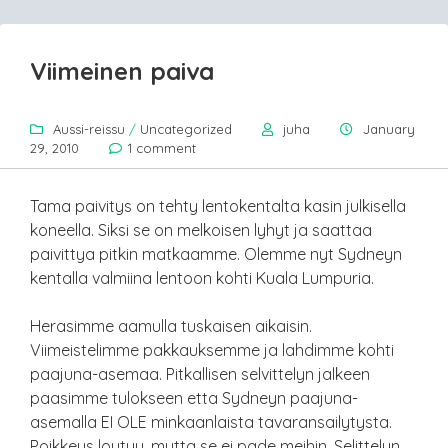
Viimeinen paiva
Aussi-reissu
/
Uncategorized
juha
January
29, 2010
1 comment
Tama paivitys on tehty lentokentalta kasin julkisella
koneella. Siksi se on melkoisen lyhyt ja saattaa
paivittya pitkin matkaamme. Olemme nyt Sydneyn
kentalla valmiina lentoon kohti Kuala Lumpuria.
Herasimme aamulla tuskaisen aikaisin.
Viimeistelimme pakkauksemme ja lahdimme kohti
paajuna-asemaa. Pitkallisen selvittelyn jalkeen
paasimme tulokseen etta Sydneyn paajuna-
asemalla EI OLE minkaanlaista tavaransailytysta.
Poikkeus loytyy, mutta se ei pade meihin. Selittelyn