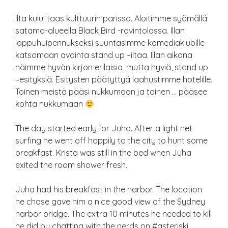
Ilta kului taas kulttuurin parissa. Aloitimme syömällä
satama-alueella Black Bird -ravintolassa. Illan
loppuhuipennukseksi suuntasimme komediaklubille
katsomaan avointa stand up –iltaa. Illan aikana
näimme hyvän kirjon erilaisia, mutta hyviä, stand up
–esityksiä. Esitysten päätyttyä laahustimme hotelille.
Toinen meistä pääsi nukkumaan ja toinen … pääsee
kohta nukkumaan
The day started early for Juha. After a light net
surfing he went off happily to the city to hunt some
breakfast. Krista was still in the bed when Juha
exited the room shower fresh.
Juha had his breakfast in the harbor. The location
he chose gave him a nice good view of the Sydney
harbor bridge. The extra 10 minutes he needed to kill
he did by chatting with the nerds on #asteriski