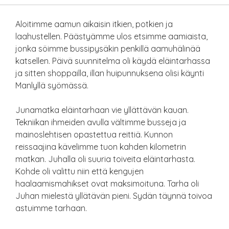
Aloitimme aamun aikaisin itkien, potkien ja
laahustellen. Päästyämme ulos etsimme aamiaista,
jonka söimme bussipysäkin penkillä aamuhälinää
katsellen. Päivä suunnitelma oli käydä eläintarhassa
ja sitten shoppailla, illan huipunnuksena olisi käynti
Manlyllä syömässä.
Junamatka eläintarhaan vie yllättävän kauan.
Tekniikan ihmeiden avulla vältimme busseja ja
mainoslehtisen opastettua reittiä. Kunnon
reissaajina kävelimme tuon kahden kilometrin
matkan. Juhalla oli suuria toiveita eläintarhasta.
Kohde oli valittu niin että kengujen
haalaamismahikset ovat maksimoituna. Tarha oli
Juhan mielestä yllätävän pieni. Sydän täynnä toivoa
astuimme tarhaan.