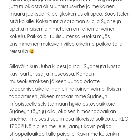
juttutuokiosta oli suunnistusvirhe ja melkoinen
määrä juoksua. Kiipeilykokemus oli upea. Suosittelen
sitä kaikille. Kaksi tuntia sataman sillalla Sydneyn
upeita maisemia ihmetellen on rahan arvoinen
kokeilu. Paikka oli tuulisuutensa vuoksi myös
ensimmäinen mukavan viileä ulkoilma paikka tällä
reissulla
Sillävälin kun Juha kiipesi ja ihaili Sydneytä Krista
kävi parturissa ja museossa. Kahden
museokierroksen jälkeen Juhaa odotteli
tapaamispaikalla ihan eri näköinen vaimo! Iloisen
tapaamisen jälkeen matkasimme Sydneyn
infopisteelle selvittämään hyviä ostospaikkoja.
Sydneyn täytyy olla jokaisen himoshoppailijan
unelma. Ilmeisesti suurin osa liikkeistä sulkeutuu KLO
17.00?! Näin ollen meille ei jäänyt kovin paljoa
shoppailuaikaa tälle päivälle. Kävimme kuitenkin