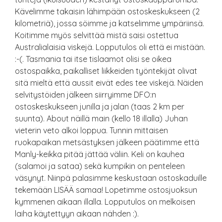
Kävelimme takaisin lähimpään ostoskeskukseen (2
kilometriä), jossa söimme ja katselimme ympäriinsä.
Koitimme myös selvittää mistä saisi ostettua
Australialaisia viskejä. Lopputulos oli että ei mistään.
:-(. Tasmania tai itse tislaamot olisi se oikea
ostospaikka, paikalliset liikkeiden työntekijät olivat
sitä mieltä että aussit eivät edes tee viskejä. Näiden
selvitystöiden jälkeen siirryimme DFO:n
ostoskeskukseen junilla ja jalan (taas 2 km per
suunta). About näillä main (kello 18 illalla) Juhan
vieterin veto alkoi loppua. Tunnin mittaisen
ruokapaikan metsästyksen jälkeen päätimme että
Manly-keikka pitää jättää väliin. Keli on kauhea
(salamoi ja sataa) sekä kumpikin on penteleen
väsynyt. Niinpä palasimme keskustaan ostoskaduille
tekemään LISÄÄ samaa! Lopetimme ostosjuoksun
kymmenen aikaan illalla. Lopputulos on melkoisen
laiha käytettyyn aikaan nähden :).