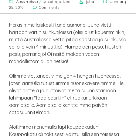
Aussi-reissu
/
Uncategorized
juha
January
25, 2010
Comments
Heräsimme laiskasti tänä aamuna. Juha vietti
hartaan vartin suihkutiloissa (olisi ollut kauemminkin,
mutta Australiassa vettä pitää säästää ja suihkussa
sai olla vain 4 minuuttia). Hampaiden pesu, hiusten
pesu, parranajo! Oi näitä makean veden
mahdollistamia ilon hetkiä!
Olimme viettäneet viime yön 4 hengen huoneessa,
joten aamulla tutustuimme huonekavereihimme. He
olivat brittejä ja auttoivat meitä suunnistamaan
lähimpään "food courtiin” eli ruokanurkkaan
aamiaiselle. Aamiaisella kehittelimme päivän
sotasuunnitelman.
Aloitimme menemällä läpi kauppakadun.
Kauppakatu oli taktisesti valittu, sillä sen toisessa