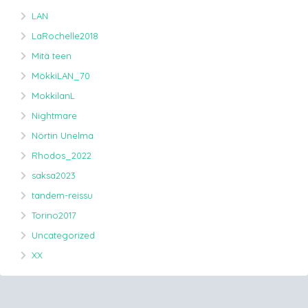
LAN
LaRochelle2018
Mitä teen
MökkiLAN_70
MokkilanL
Nightmare
Nörtin Unelma
Rhodos_2022
saksa2023
tandem-reissu
Torino2017
Uncategorized
XX