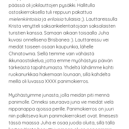
päässä oli jokilauttojen pysäkki. Hallitulla
ostoskierroksella tuli reppuun pakattua
mielenkiintoisia
ja
erilaisia
tuliaisia ;). Lauttareissulla
Krista venytteli saksankielentaitojaan saksalaisten
turistien kanssa. Samaan aikaan toisaalla Juha
kuvasi onnellisena Brisbanea :). Lauttareissu vei
meidät toiseen osaan kaupunkia, lähelle
Chinatownia. Siellä teimme vain vähäistä
ikkunaostiskelua, jotta emme myöhästyisi päivän
tärkeästä tapahtumasta. Yhdeltä lähdimme kohti
ruokanurkkaa hakemaan lounaan, sillä kahdelta
meillä oli luvassa XXXX panimokierros.
Myöhästyimme junasta, jolla meidän piti mennä
panimolle. Onneksi seuraava juna vie meidät vielä
nippanappa ajoissa perille. Panimokierros on juuri
niin palkitseva kuin panimokierrokset ovat. Ilmeisesti
tässä maassa Juha ei osaa juoda oluita, sillä tällä