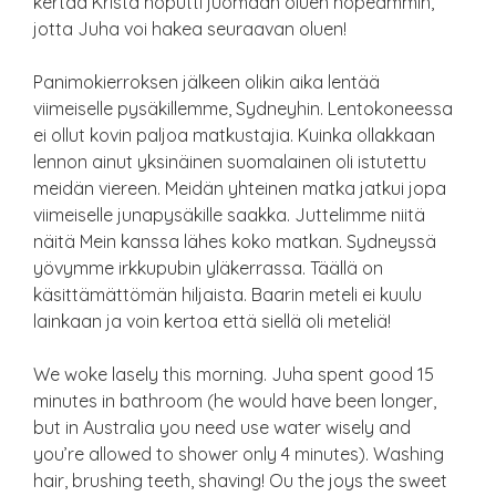
kertaa Krista hoputti juomaan oluen nopeammin,
jotta Juha voi hakea seuraavan oluen!
Panimokierroksen jälkeen olikin aika lentää
viimeiselle pysäkillemme, Sydneyhin. Lentokoneessa
ei ollut kovin paljoa matkustajia. Kuinka ollakkaan
lennon ainut yksinäinen suomalainen oli istutettu
meidän viereen. Meidän yhteinen matka jatkui jopa
viimeiselle junapysäkille saakka. Juttelimme niitä
näitä Mein kanssa lähes koko matkan. Sydneyssä
yövymme irkkupubin yläkerrassa. Täällä on
käsittämättömän hiljaista. Baarin meteli ei kuulu
lainkaan ja voin kertoa että siellä oli meteliä!
We woke lasely this morning. Juha spent good 15
minutes in bathroom (he would have been longer,
but in Australia you need use water wisely and
you’re allowed to shower only 4 minutes). Washing
hair, brushing teeth, shaving! Ou the joys the sweet