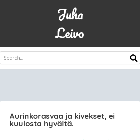
Juha
Leivo
SKIP
TO
CONTENT
Aurinkorasvaa ja kivekset, ei
kuulosta hyvältä.