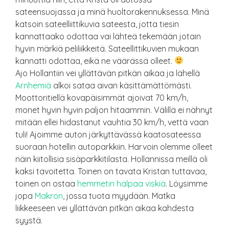
sateensuojassa ja minä huoltorakennuksessa. Minä
katsoin sateelliittikuvia sateesta, jotta tiesin
kannattaako odottaa vai lähteä tekemään jotain
hyvin märkiä peliliikkeitä. Sateellittikuvien mukaan
kannatti odottaa, eikä ne väärässä olleet.
Ajo Hollantiin vei yllättävän pitkän aikaa ja lähellä
Arnhemiä
alkoi sataa aivan käsittämättömästi.
Moottoritiellä kovapäisimmät ajoivat 70 km/h,
monet hyvin hyvin paljon hitaammin. Välillä ei nähnyt
mitään ellei hidastanut vauhtia 30 km/h, vettä vaan
tuli! Ajoimme auton järkyttävässä kaatosateessa
suoraan hotellin autoparkkiin. Harvoin olemme olleet
näin kiitollisia sisäparkkitilasta. Hollannissa meillä oli
kaksi tavoitetta. Toinen on tavata Kristan tuttavaa,
toinen on ostaa
hemmetin halpaa viskiä
. Löysimme
jopa
Makron
, jossa tuota myydään. Matka
liikkeeseen vei yllättävän pitkän aikaa kahdesta
syystä.