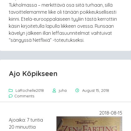
Tukholmassa – merkittävä osa siitä turhaan, sillä
tavoittelemamme liike oli tänään poikkeuksellisesti
kiinni. Etelä-eurooppalaiseen tyyliin tästä kerrottiin
käsin kirjoitetulla lapulla liikkeen ovessa. Runsaan
kävelyn jälkeen illan leffasuunnitelmat vaihtuivat
“sängyssä Netflixiä” -toteutukseksi.
Ajo Köpikseen
LaRochelle2018
juha
August 15, 2018
Comments
2018-08-15
Ajoaika: 7 tuntia
20 minuuttia