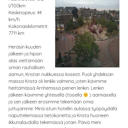
l/100km
Keskinopeus: 44
km/h
Kokonaiskilometrit:
7711 km
Heräsin kuuden
jälkeen ja hipsin
alas viettämään
oman rauhallisen
aamun, Kristan nukkuessa iloisesti. Puoli yhdeksän
maissa Krista oli lenkki valmiina, joten kävimme
heittämässä Arnhemissa pienen lenkin. Lenkin
jälkeen kävimme yhteisellä (toisella
) aamiaisella
ja sen jälkeen erosimme tekemään omia
juttujamme. Minä istuin hotellin aulassa työpöydällä
naputtelemassa tietokonetta ja Krista huoneen
ikkunalaudalla tekemässä jotain. Päivä meni