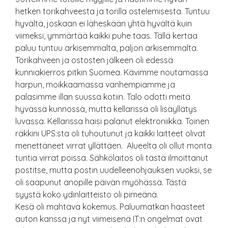
hetken torikahveesta ja torilla ostelemisesta. Tuntuu
hyvältä, joskaan ei läheskään yhtä hyvältä kuin
viimeksi, ymmärtää kaikki puhe taas. Tällä kertaa
paluu tuntuu arkisemmalta, paljon arkisemmalta.
Torikahveen ja ostosten jälkeen oli edessä
kunniakierros pitkin Suomea. Kävimme noutamassa
harpun, moikkaamassa vanhempiamme ja
palasimme illan suussa kotiin. Talo odotti meitä
hyvässä kunnossa, mutta kellarissa oli lisäyllätys
luvassa. Kellarissa haisi palanut elektroniikka. Toinen
räkkini UPS:sta oli tuhoutunut ja kaikki laitteet olivat
menettäneet virrat yllättäen. Alueelta oli ollut monta
tuntia virrat poissa. Sähkölaitos oli tästä ilmoittanut
postitse, mutta postin uudelleenohjauksen vuoksi, se
oli saapunut anopille päivän myöhässä. Tästä
syystä koko ydinlaitteisto oli pimeänä.
Kesä oli mahtava kokemus. Paluumatkan haasteet
auton kanssa ja nyt viimeisenä IT:n ongelmat ovat