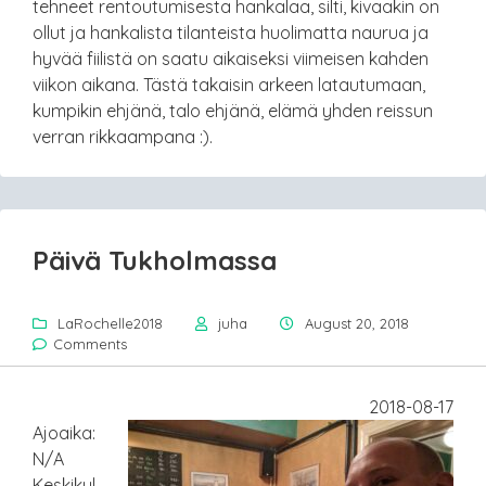
tehneet rentoutumisesta hankalaa, silti, kivaakin on
ollut ja hankalista tilanteista huolimatta naurua ja
hyvää fiilistä on saatu aikaiseksi viimeisen kahden
viikon aikana. Tästä takaisin arkeen latautumaan,
kumpikin ehjänä, talo ehjänä, elämä yhden reissun
verran rikkaampana :).
Päivä Tukholmassa
LaRochelle2018
juha
August 20, 2018
Comments
2018-08-17
Ajoaika:
N/A
Keskikul