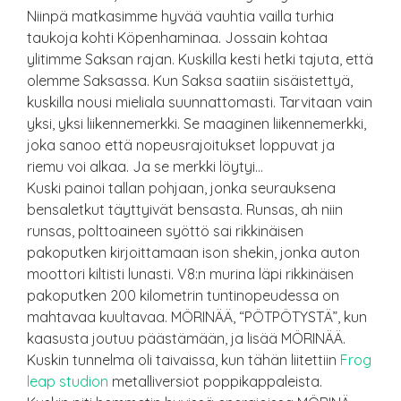
Niinpä matkasimme hyvää vauhtia vailla turhia
taukoja kohti Köpenhaminaa. Jossain kohtaa
ylitimme Saksan rajan. Kuskilla kesti hetki tajuta, että
olemme Saksassa. Kun Saksa saatiin sisäistettyä,
kuskilla nousi mieliala suunnattomasti. Tarvitaan vain
yksi, yksi liikennemerkki. Se maaginen liikennemerkki,
joka sanoo että nopeusrajoitukset loppuvat ja
riemu voi alkaa. Ja se merkki löytyi…
Kuski painoi tallan pohjaan, jonka seurauksena
bensaletkut täyttyivät bensasta. Runsas, ah niin
runsas, polttoaineen syöttö sai rikkinäisen
pakoputken kirjoittamaan ison shekin, jonka auton
moottori kiltisti lunasti. V8:n murina läpi rikkinäisen
pakoputken 200 kilometrin tuntinopeudessa on
mahtavaa kuultavaa. MÖRINÄÄ, “PÖTPÖTYSTÄ”, kun
kaasusta joutuu päästämään, ja lisää MÖRINÄÄ.
Kuskin tunnelma oli taivaissa, kun tähän liitettiin
Frog
leap studion
metalliversiot poppikappaleista.