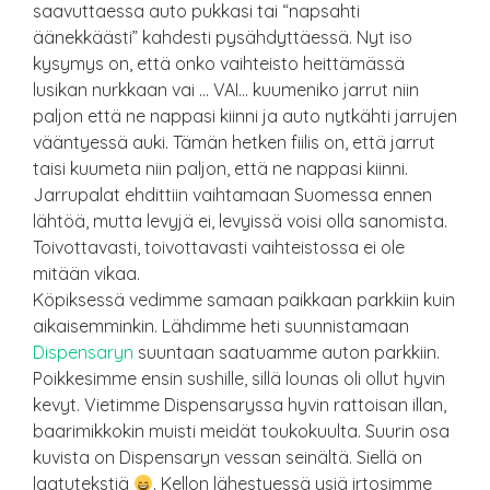
saavuttaessa auto pukkasi tai “napsahti
äänekkäästi” kahdesti pysähdyttäessä. Nyt iso
kysymys on, että onko vaihteisto heittämässä
lusikan nurkkaan vai … VAI… kuumeniko jarrut niin
paljon että ne nappasi kiinni ja auto nytkähti jarrujen
vääntyessä auki. Tämän hetken fiilis on, että jarrut
taisi kuumeta niin paljon, että ne nappasi kiinni.
Jarrupalat ehdittiin vaihtamaan Suomessa ennen
lähtöä, mutta levyjä ei, levyissä voisi olla sanomista.
Toivottavasti, toivottavasti vaihteistossa ei ole
mitään vikaa.
Köpiksessä vedimme samaan paikkaan parkkiin kuin
aikaisemminkin. Lähdimme heti suunnistamaan
Dispensaryn
suuntaan saatuamme auton parkkiin.
Poikkesimme ensin sushille, sillä lounas oli ollut hyvin
kevyt. Vietimme Dispensaryssa hyvin rattoisan illan,
baarimikkokin muisti meidät toukokuulta. Suurin osa
kuvista on Dispensaryn vessan seinältä. Siellä on
laatutekstiä
. Kellon lähestyessä ysiä irtosimme