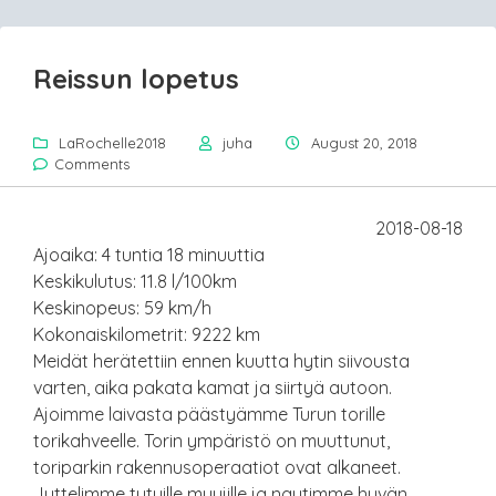
Reissun lopetus
LaRochelle2018
juha
August 20, 2018
Comments
2018-08-18
Ajoaika: 4 tuntia 18 minuuttia
Keskikulutus: 11.8 l/100km
Keskinopeus: 59 km/h
Kokonaiskilometrit: 9222 km
Meidät herätettiin ennen kuutta hytin siivousta
varten, aika pakata kamat ja siirtyä autoon.
Ajoimme laivasta päästyämme Turun torille
torikahveelle. Torin ympäristö on muuttunut,
toriparkin rakennusoperaatiot ovat alkaneet.
Juttelimme tutuille myyjille ja nautimme hyvän