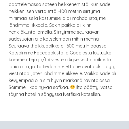
odottelemassa sateen heikkenemistä. Kun sade
heikkeni sen verta että ~100 metrin siirtymä
minimaalisella kastumisella oli mahdollista, me
lähdimme liikkeelle. Sekin paikka oli kiinni,
henkilökunta lomalla. Siirryimme seuraavan
sadesuojan alle katselemaan mihin mennä.
Seuraava thaikkupaikka oli 600 metrin päässä.
Katsoimme Facebookista ja Googlesta löytyykö
kommentteja ja/tai viestejä kyseisestä paikasta
lähiajoilta, jotta tiedämme että he ovat auki. Löytyi
viestintää, joten lähdimme liikkeelle. Vaikka sade oli
kevyempää olin silti hyvin märkänä ravintolassa.
Söimme liikaa hyvää safkaa.
Ilta päättyi vatsa
täynnä hotellin sängyssä Netflixiä katsellen.