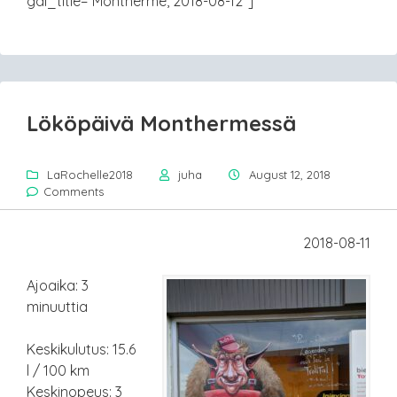
gal_title=”Montherme, 2018-08-12″]
Lököpäivä Monthermessä
LaRochelle2018
juha
August 12, 2018
Comments
2018-08-11
Ajoaika: 3
minuuttia
Keskikulutus: 15.6
l / 100 km
Keskinopeus: 3