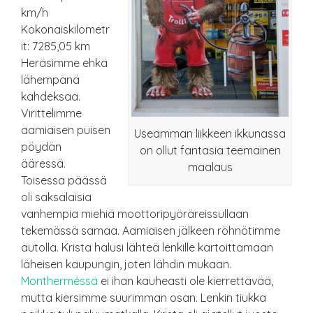
km/h
Kokonaiskilometr
it: 7285,05 km
Heräsimme ehkä
lähempänä
kahdeksaa.
Virittelimme
aamiaisen puisen
Useamman liikkeen ikkunassa
pöydän
on ollut fantasia teemainen
ääressä.
maalaus
Toisessa päässä
oli saksalaisia
vanhempia miehiä moottoripyöräreissullaan
tekemässä samaa. Aamiaisen jälkeen röhnötimme
autolla. Krista halusi lähteä lenkille kartoittamaan
läheisen kaupungin, joten lähdin mukaan.
Montherméssä
ei ihan kauheasti ole kierrettävää,
mutta kiersimme suurimman osan. Lenkin tiukka