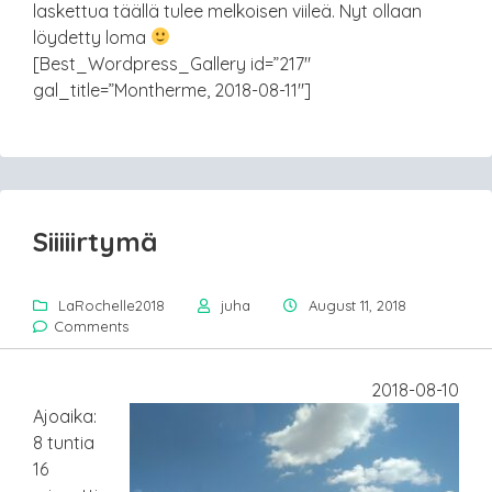
laskettua täällä tulee melkoisen viileä. Nyt ollaan
löydetty loma
[Best_Wordpress_Gallery id=”217″
gal_title=”Montherme, 2018-08-11″]
Siiiiirtymä
LaRochelle2018
juha
August 11, 2018
Comments
2018-08-10
Ajoaika:
8 tuntia
16