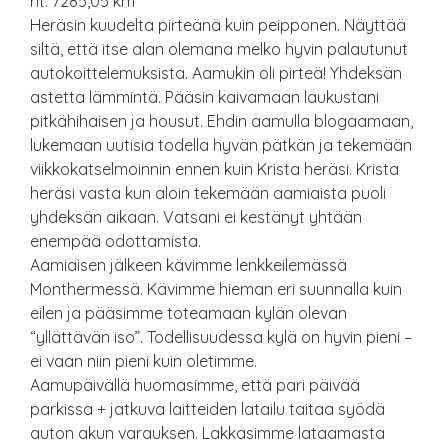
rit: 7285,05 km
Heräsin kuudelta pirteänä kuin peipponen. Näyttää
siltä, että itse alan olemana melko hyvin palautunut
autokoittelemuksista. Aamukin oli pirteä! Yhdeksän
astetta lämmintä. Pääsin kaivamaan laukustani
pitkähihaisen ja housut. Ehdin aamulla blogaamaan,
lukemaan uutisia todella hyvän pätkän ja tekemään
viikkokatselmoinnin ennen kuin Krista heräsi. Krista
heräsi vasta kun aloin tekemään aamiaista puoli
yhdeksän aikaan. Vatsani ei kestänyt yhtään
enempää odottamista.
Aamiaisen jälkeen kävimme lenkkeilemässä
Monthermessä. Kävimme hieman eri suunnalla kuin
eilen ja pääsimme toteamaan kylän olevan
“yllättävän iso”. Todellisuudessa kylä on hyvin pieni –
ei vaan niin pieni kuin oletimme.
Aamupäivällä huomasimme, että pari päivää
parkissa + jatkuva laitteiden latailu taitaa syödä
auton akun varauksen. Lakkasimme lataamasta