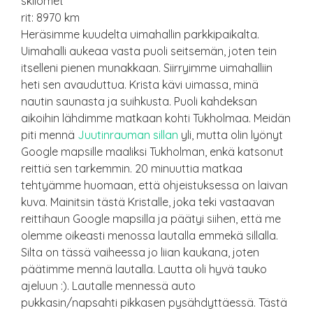
skilomet
rit: 8970 km
Heräsimme kuudelta uimahallin parkkipaikalta.
Uimahalli aukeaa vasta puoli seitsemän, joten tein
itselleni pienen munakkaan. Siirryimme uimahalliin
heti sen avauduttua. Krista kävi uimassa, minä
nautin saunasta ja suihkusta. Puoli kahdeksan
aikoihin lähdimme matkaan kohti Tukholmaa. Meidän
piti mennä
Juutinrauman sillan
yli, mutta olin lyönyt
Google mapsille maaliksi Tukholman, enkä katsonut
reittiä sen tarkemmin. 20 minuuttia matkaa
tehtyämme huomaan, että ohjeistuksessa on laivan
kuva. Mainitsin tästä Kristalle, joka teki vastaavan
reittihaun Google mapsilla ja päätyi siihen, että me
olemme oikeasti menossa lautalla emmekä sillalla.
Silta on tässä vaiheessa jo liian kaukana, joten
päätimme mennä lautalla. Lautta oli hyvä tauko
ajeluun :). Lautalle mennessä auto
pukkasin/napsahti pikkasen pysähdyttäessä. Tästä