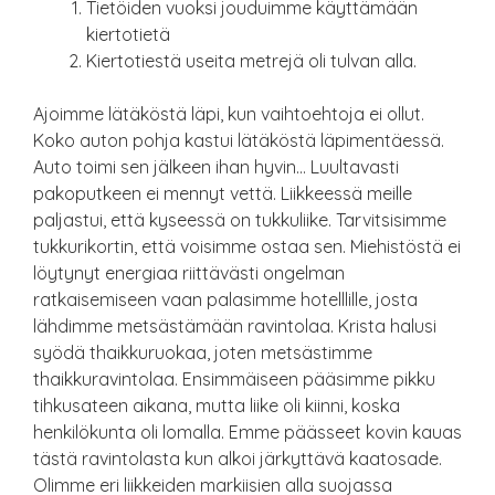
Tietöiden vuoksi jouduimme käyttämään
kiertotietä
Kiertotiestä useita metrejä oli tulvan alla.
Ajoimme lätäköstä läpi, kun vaihtoehtoja ei ollut.
Koko auton pohja kastui lätäköstä läpimentäessä.
Auto toimi sen jälkeen ihan hyvin… Luultavasti
pakoputkeen ei mennyt vettä. Liikkeessä meille
paljastui, että kyseessä on tukkuliike. Tarvitsisimme
tukkurikortin, että voisimme ostaa sen. Miehistöstä ei
löytynyt energiaa riittävästi ongelman
ratkaisemiseen vaan palasimme hotelllille, josta
lähdimme metsästämään ravintolaa. Krista halusi
syödä thaikkuruokaa, joten metsästimme
thaikkuravintolaa. Ensimmäiseen pääsimme pikku
tihkusateen aikana, mutta liike oli kiinni, koska
henkilökunta oli lomalla. Emme päässeet kovin kauas
tästä ravintolasta kun alkoi järkyttävä kaatosade.
Olimme eri liikkeiden markiisien alla suojassa