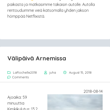
paikasta ja matkasimme takaisin autolle. Autolla
rentouduimme vieä katsomalla yhden jakson
hömppää Netflixistä.
Välipäivä Arnemissa
LaRochelle2018
juha
August 15, 2018
Comments
2018-08-14
Ajoaika: 59
minuuttia
Keskikulutus: 13.2