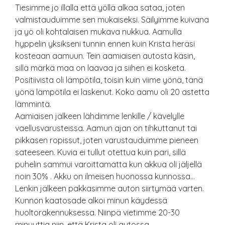
Tiesimme jo illalla että yöllä alkaa sataa, joten
valmistauduimme sen mukaiseksi. Säilyimme kuivana
ja yö oli kohtalaisen mukava nukkua. Aamulla
hyppelin yksikseni tunnin ennen kuin Krista heräsi
kosteaan aamuun. Tein aamiaisen autosta käsin,
sillä märkä maa on laavaa ja siihen ei kosketa.
Positiivista oli lämpötila, toisin kuin viime yönä, tänä
yönä lämpötila ei laskenut. Koko aamu oli 20 astetta
lämmintä.
Aamiaisen jälkeen lähdimme lenkille / kävelylle
vaellusvarusteissa. Aamun ajan on tihkuttanut tai
pikkasen ropissut, joten varustauduimme pieneen
sateeseen. Kuvia ei tullut otettua kuin pari, sillä
puhelin sammui varoittamatta kun akkua oli jäljellä
noin 30% . Akku on ilmeisen huonossa kunnossa…
Lenkin jälkeen pakkasimme auton siirtymää varten.
Kunnon kaatosade alkoi minun käydessä
huoltorakennuksessa. Niinpä vietimme 20-30
minuuttia niin, että Krista oli autossa