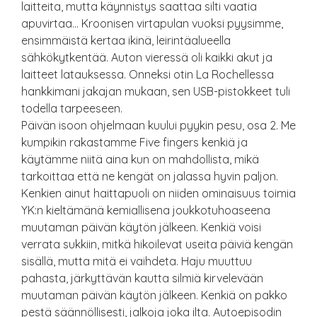
laitteita, mutta käynnistys saattaa silti vaatia
apuvirtaa… Kroonisen virtapulan vuoksi pyysimme,
ensimmäistä kertaa ikinä, leirintäalueella
sähkökytkentää. Auton vieressä oli kaikki akut ja
laitteet latauksessa. Onneksi otin La Rochellessa
hankkimani jakajan mukaan, sen USB-pistokkeet tuli
todella tarpeeseen.
Päivän isoon ohjelmaan kuului pyykin pesu, osa 2. Me
kumpikin rakastamme Five fingers kenkiä ja
käytämme niitä aina kun on mahdollista, mikä
tarkoittaa että ne kengät on jalassa hyvin paljon.
Kenkien ainut haittapuoli on niiden ominaisuus toimia
YK:n kieltämänä kemiallisena joukkotuhoaseena
muutaman päivän käytön jälkeen. Kenkiä voisi
verrata sukkiin, mitkä hikoilevat useita päiviä kengän
sisällä, mutta mitä ei vaihdeta. Haju muuttuu
pahasta, järkyttävän kautta silmiä kirvelevään
muutaman päivän käytön jälkeen. Kenkiä on pakko
pestä säännöllisesti, jalkoja joka ilta. Autoepisodin