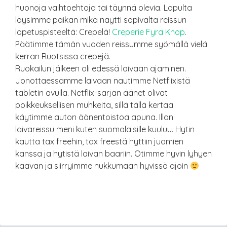
huonoja vaihtoehtoja tai täynnä olevia. Lopulta
löysimme paikan mikä näytti sopivalta reissun
lopetuspisteeltä: Crepelä!
Creperie Fyra Knop
.
Päätimme tämän vuoden reissumme syömällä vielä
kerran Ruotsissa crepejä.
Ruokailun jälkeen oli edessä laivaan ajaminen.
Jonottaessamme laivaan nautimme Netflixistä
tabletin avulla. Netflix-sarjan äänet olivat
poikkeuksellisen muhkeita, sillä tällä kertaa
käytimme auton äänentoistoa apuna. Illan
laivareissu meni kuten suomalaisille kuuluu. Hytin
kautta tax freehin, tax freestä hyttiin juomien
kanssa ja hytistä laivan baariin. Otimme hyvin lyhyen
kaavan ja siirryimme nukkumaan hyvissä ajoin