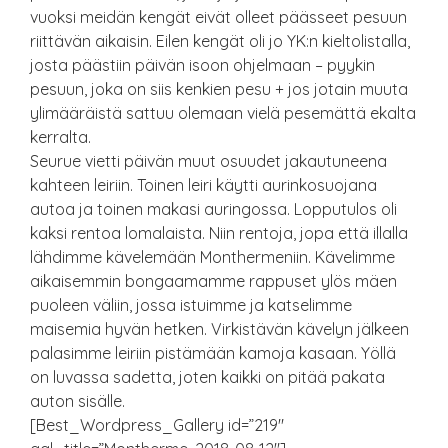
vuoksi meidän kengät eivät olleet päässeet pesuun
riittävän aikaisin. Eilen kengät oli jo YK:n kieltolistalla,
josta päästiin päivän isoon ohjelmaan – pyykin
pesuun, joka on siis kenkien pesu + jos jotain muuta
ylimääräistä sattuu olemaan vielä pesemättä ekalta
kerralta.
Seurue vietti päivän muut osuudet jakautuneena
kahteen leiriin. Toinen leiri käytti aurinkosuojana
autoa ja toinen makasi auringossa. Lopputulos oli
kaksi rentoa lomalaista. Niin rentoja, jopa että illalla
lähdimme kävelemään Monthermeniin. Kävelimme
aikaisemmin bongaamamme rappuset ylös mäen
puoleen väliin, jossa istuimme ja katselimme
maisemia hyvän hetken. Virkistävän kävelyn jälkeen
palasimme leiriin pistämään kamoja kasaan. Yöllä
on luvassa sadetta, joten kaikki on pitää pakata
auton sisälle.
[Best_Wordpress_Gallery id=”219″