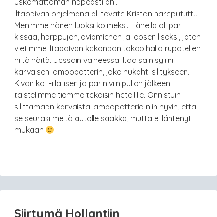
uskomattoman nopeasti ohi.
Iltapäivän ohjelmana oli tavata Kristan harppututtu.
Menimme hänen luoksi kolmeksi. Hänellä oli pari
kissaa, harppujen, aviomiehen ja lapsen lisäksi, joten
vietimme iltapäivän kokonaan takapihalla rupatellen
niitä näitä. Jossain vaiheessa iltaa sain syliini
karvaisen lämpöpatterin, joka nukahti silitykseen.
Kivan koti-illallisen ja parin viinipullon jälkeen
taistelimme tiemme takaisin hotellille. Onnistuin
silittämään karvaista lämpöpatteria niin hyvin, että
se seurasi meitä autolle saakka, mutta ei lähtenyt
mukaan
Siirtymä Hollantiin