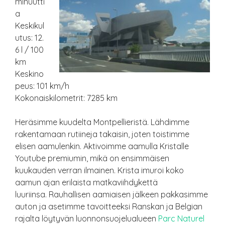
minuutti
a
Keskikul
utus: 12.
6 l / 100
km
Keskino
peus: 101 km/h
Kokonaiskilometrit: 7285 km
Heräsimme kuudelta Montpellieristä. Lähdimme
rakentamaan rutiineja takaisin, joten toistimme
elisen aamulenkin. Aktivoimme aamulla Kristalle
Youtube premiumin, mikä on ensimmäisen
kuukauden verran ilmainen. Krista imuroi koko
aamun ajan erilaista matkaviihdykettä
luuriinsa. Rauhallisen aamiaisen jälkeen pakkasimme
auton ja asetimme tavoitteeksi Ranskan ja Belgian
rajalta löytyvän luonnonsuojelualueen
Parc Naturel