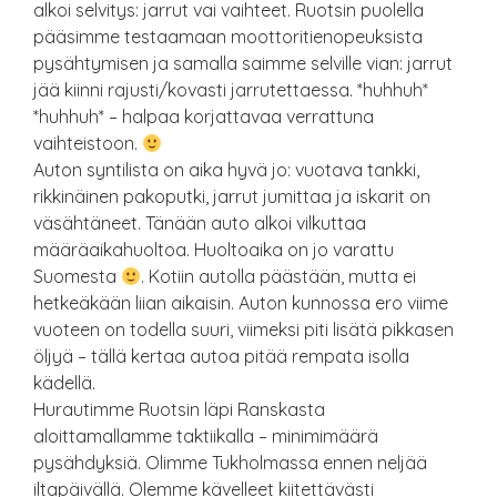
alkoi selvitys: jarrut vai vaihteet. Ruotsin puolella
pääsimme testaamaan moottoritienopeuksista
pysähtymisen ja samalla saimme selville vian: jarrut
jää kiinni rajusti/kovasti jarrutettaessa. *huhhuh*
*huhhuh* – halpaa korjattavaa verrattuna
vaihteistoon.
Auton syntilista on aika hyvä jo: vuotava tankki,
rikkinäinen pakoputki, jarrut jumittaa ja iskarit on
väsähtäneet. Tänään auto alkoi vilkuttaa
määräaikahuoltoa. Huoltoaika on jo varattu
Suomesta
. Kotiin autolla päästään, mutta ei
hetkeäkään liian aikaisin. Auton kunnossa ero viime
vuoteen on todella suuri, viimeksi piti lisätä pikkasen
öljyä – tällä kertaa autoa pitää rempata isolla
kädellä.
Hurautimme Ruotsin läpi Ranskasta
aloittamallamme taktiikalla – minimimäärä
pysähdyksiä. Olimme Tukholmassa ennen neljää
iltapäivällä. Olemme kävelleet kiitettävästi