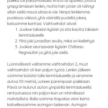
paikka tuli paluumatkalla. Krista oli ajatellut juosta
ympyrämäisen lenkin, mutta hän jotain oli nähnyt
sillan siellä missä siltaa ei ole. Niinpä lenkkimme
puolessa välissä, yhä väärällä puolella jokea,
katsoimme karttaa. Vaihtoehdot olivat:
Juokse takaisin kylään ja sitä kautta takaisin
leirintäalueelle
Ylitä joki junasillan avulla, mikä on kiellettyä
Juokse seuraavaan kylään Château
Regnaultiin ja ylitä joki siellä.
Luonnollisesti valitsimme vaihtoehdon 2, muut
vaihtoehdot oli liian paljon työtä. Lenkin jälkeen
ostimme lisäöitä tälle leirintäalueelle ja siirsimme
autoa 50 metriä, uuteen parempaan paikkaan.
Päivä on kulunut auton ympärillä leirintäalueella
rentoutuessa niin paljon kuin on inhimillisesti
mahdollista. Illalla söimme iltapalaa viinin kerta
katsellessamme auringon laskevan. Auringon