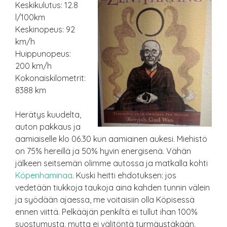
Keskikulutus: 12.8
l/100km
Keskinopeus: 92
km/h
Huippunopeus:
200 km/h
Kokonaiskilometrit:
8388 km
Herätys kuudelta,
auton pakkaus ja
aamiaiselle klo 06.30 kun aamiainen aukesi. Miehistö
on 75% hereillä ja 50% hyvin energisenä. Vähän
jälkeen seitsemän olimme autossa ja matkalla kohti
Köpenhaminaa
. Kuski heitti ehdotuksen: jos
vedetään tiukkoja taukoja aina kahden tunnin välein
ja syödään ajaessa, me voitaisiin olla Köpisessä
ennen viittä. Pelkääjän penkiltä ei tullut ihan 100%
suostumusta, mutta ei välitöntä tyrmäystäkään.