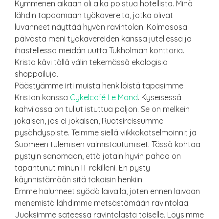
Kymmenen aikaan oli aika poistua hotellista. Minä
lähdin tapaamaan työkavereita, jotka olivat
luvanneet näyttää hyvän ravintolan. Kolmasosa
päivästä meni työkavereiden kanssa jutellessa ja
ihastellessa meidän uutta Tukholman konttoria.
Krista kävi tällä välin tekemässä ekologisia
shoppailuja.
Päästyämme irti muista henkilöistä tapasimme
Kristan kanssa
Cykelcafé Le Mond
. Kyseisessä
kahvilassa on tullut istuttua paljon. Se on melkein
jokaisen, jos ei jokaisen, Ruotsireissumme
pysähdyspiste. Teimme siellä viikkokatselmoinnit ja
Suomeen tulemisen valmistautumiset. Tässä kohtaa
pystyin sanomaan, että jotain hyvin pahaa on
tapahtunut minun IT räkilleni. En pysty
käynnistämään sitä takaisin henkiin.
Emme halunneet syödä laivalla, joten ennen laivaan
menemistä lähdimme metsästämään ravintolaa.
Juoksimme sateessa ravintolasta toiselle. Löysimme