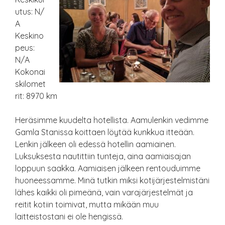
utus: N/
A
Keskino
peus:
N/A
Kokonai
skilomet
rit: 8970 km
Heräsimme kuudelta hotellista. Aamulenkin vedimme
Gamla Stanissa koittaen löytää kunkkua itteään.
Lenkin jälkeen oli edessä hotellin aamiainen.
Luksuksesta nautittiin tunteja, aina aamiaisajan
loppuun saakka. Aamiaisen jälkeen rentouduimme
huoneessamme. Minä tutkin miksi kotijärjestelmistäni
lähes kaikki oli pimeänä, vain varajärjestelmät ja
reitit kotiin toimivat, mutta mikään muu
laitteistostani ei ole hengissä.