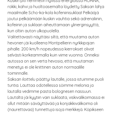
Kuskin piti hemmetin hyvissä energioissa MÖRINÄ,
rokki, kahvi ja huoltoasemalta löydetty Saksan lahja
maailmalle Scho-ka-kola kofeniinisuklaa! Pelkääjä
joutui pelkäämään kuskin vauhtia sekä adrenaliinin,
kofeiinin ja suklaan aiheuttamaan ylinerginsyyttä,
kun oltiin auton ulkopuolella.
Valitettavasti näyttäisi siltä, että muutama auton
hevonen jäi kuolleena Montpellierin nyrkkipajan
pihalle. 200 km/h nopeudessa kierrokset olivat
selvästi korkeammalla kuin viime vuonna. Onneksi
autossa on sen verta hevosia, että muutaman
menetys ei ole kriittinen auton normaalille
toiminnalle.
Saksan iloittelu päättyi lautalle, jossa istuimme puoli
tuntia. Lauttaa odotellessa söimme melonia ja
lautalla vedimme pasta bolognesen nassuun.
Lautalta jäi kyytiin vain suklaata, viskivalikoimassa ei
ollut mitään säväyttävää ja konjakkivalikoima oli
(naurettavaa) tunnettuja isoja merkkejä. Köpikseen