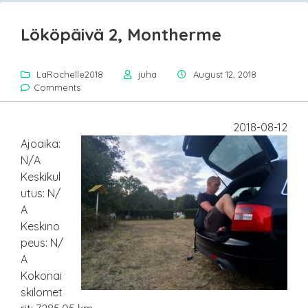
Lököpäivä 2, Montherme
LaRochelle2018
juha
August 12, 2018
Comments
2018-08-12
Ajoaika:
N/A
Keskikul
utus: N/
A
Keskino
peus: N/
A
Kokonai
skilomet