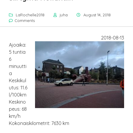
LaRochelle2018
juha
August 14, 2018
Comments
2018-08-13
Ajoaika:
5 tuntia
6
minuutti
a
Keskikul
utus: 11.6
l/100km
Keskino
peus: 68
km/h
Kokonaiskilometrit: 7630 km