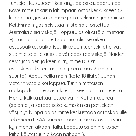
tunteja (ikuisuuden) kestänyt ostoskaupparumba.
Kävelimme takaisin lähimpään ostoskeskukseen (2
kilometriä), jossa söimme ja katselimme ympäriinsä.
Koitimme myös selvittää mistä saisi ostettua
Australialaisia viskejä. Lopputulos oli että ei mistään.
:-(. Tasmania tai itse tislaamot olisi se oikea
ostospaikka, paikalliset liikkeiden työntekijät olivat
sitä mieltä että aussit eivät edes tee viskejä. Näiden
selvitystöiden jälkeen siirryimme DFO:n
ostoskeskukseen junilla ja jalan (taas 2 km per
suunta). About näillä main (kello 18 illalla) Juhan
vieterin veto alkoi loppua. Tunnin mittaisen
ruokapaikan metsästyksen jälkeen päätimme että
Manly-keikka pitää jättää väliin. Keli on kauhea
(salamoi ja sataa) sekä kumpikin on penteleen
väsynyt. Niinpä palasimme keskustaan ostoskaduille
tekemään LISÄÄ samaa! Lopetimme ostosjuoksun
kymmenen aikaan illalla. Lopputulos on melkoisen
laiha käytettyyn aikaan nähden :).