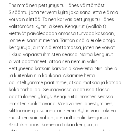
Ensimmäinen pettymys tuli lähes välittömästi.
Sisääntulijoita tervehti kyltti joka sanoi että eläimiä
voi vain silittää. Toinen karvas pettymys tuli lähes
välittömästi kyltin jälkeen. Kengurut (wallabit)
viettivät päivälepoaan omassa turvapaikassaan,
jonne ei saanut mennä. Tarhan sisällä ei ole aitoja
kenguruja ja ihmisiä erottamassa, joten ne voivat
liikkua vapaasti ihmisten seassa. Nämä kengurut
olivat päättäneet jättää sen riemun väliin.
Pettyneenä katsoin karvaisia kavereita. Niin lähellä
ja kuitenkin niin kaukana. Aikamme heitä
pällisteltyämme päätimme jatkaa matkaa ja katsoa
koko tarha läpi. Seuraavassa aidatussa tilassa
odotti iloinen yllätys! Kenguruita ihmisten seassa
ihmisten ruokittavana! Varovainen lähestyminen,
silittäminen ja suunnaton riemu! Kyltin varoituksen
muistaen vain vähän ja etäältä halin kengurua.
Kristakin pääsi kameran takaa kenguruja