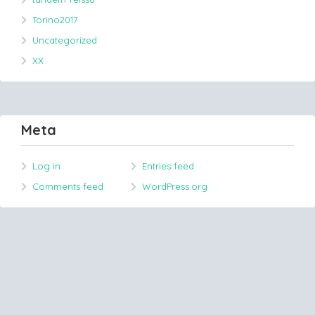
Torino2017
Uncategorized
XX
Meta
Log in
Entries feed
Comments feed
WordPress.org