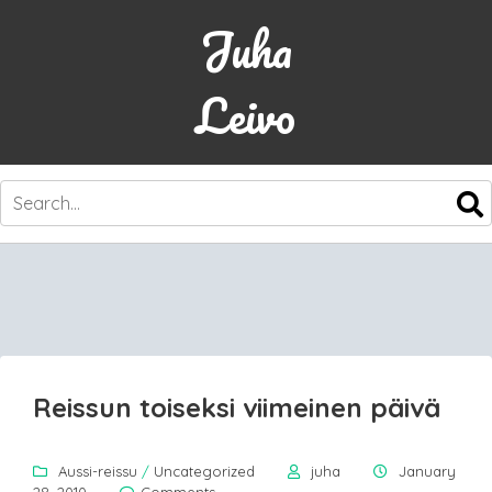
Juha
Leivo
SKIP
TO
CONTENT
Reissun toiseksi viimeinen päivä
Aussi-reissu
/
Uncategorized
juha
January