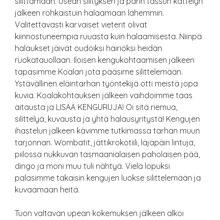
silittämään. Usean silityksen ja parin tassun kättelyn
jälkeen rohkaistuin halaamaan lähemmin.
Valitettavasti karvaiset vieterit olivat
kiinnostuneempia ruuasta kuin halaamisesta. Niinpä
halaukset jäivät oudoiksi häiriöksi heidän
ruokatauollaan. Iloisen kengukohtaamisen jälkeen
tapasimme Koalan jota pääsime silittelemään.
Ystävällinen eläintarhan työntekijä otti meistä jopa
kuvia. Koalakohtauksen jälkeen vaihdoimme taas
aitausta ja LISÄÄ KENGURUJA! Oi sitä riemua,
silittelyä, kuvausta ja yhtä halausyritystä! Kengujen
ihastelun jälkeen kävimme tutkimassa tarhan muun
tarjonnan. Wombatit, jättikrokotiili, läjäpäin lintuja,
piilossa nukkuvan tasmaanialaisen paholaisen pää,
dingo ja moni muu tuli nähtyä. Vielä lopuksi
palasimme takaisin kengujen luokse silittelemään ja
kuvaamaan heitä.
Tuon valtavan upean kokemuksen jälkeen alkoi