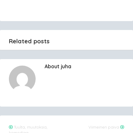
Related posts
About juha
Post
Tuulta, muutoksia,
Viimeinen paiva
komediaa