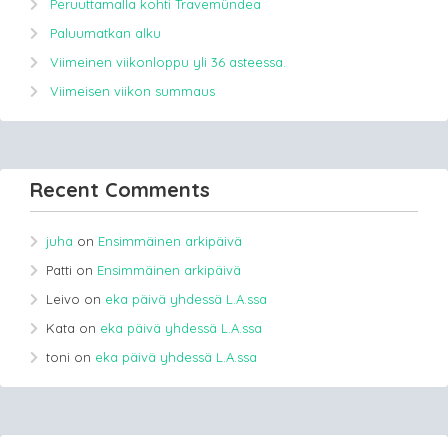
Peruuttamalla kohti Travemündea
Paluumatkan alku
Viimeinen viikonloppu yli 36 asteessa.
Viimeisen viikon summaus
Recent Comments
juha
on
Ensimmäinen arkipäivä
Patti
on
Ensimmäinen arkipäivä
Leivo
on
eka päivä yhdessä L.A.ssa
Kata
on
eka päivä yhdessä L.A.ssa
toni
on
eka päivä yhdessä L.A.ssa