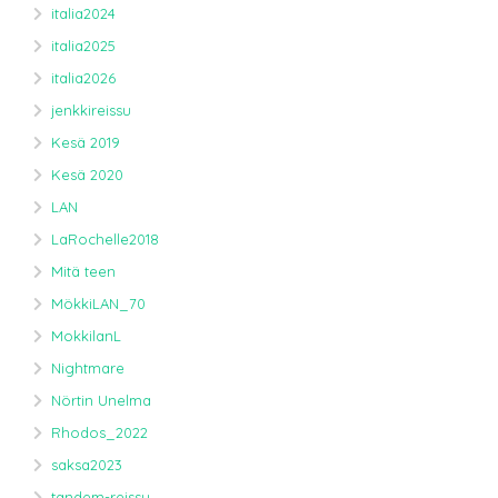
italia2024
italia2025
italia2026
jenkkireissu
Kesä 2019
Kesä 2020
LAN
LaRochelle2018
Mitä teen
MökkiLAN_70
MokkilanL
Nightmare
Nörtin Unelma
Rhodos_2022
saksa2023
tandem-reissu