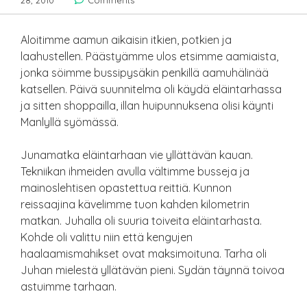
28, 2010
Comments
Aloitimme aamun aikaisin itkien, potkien ja
laahustellen. Päästyämme ulos etsimme aamiaista,
jonka söimme bussipysäkin penkillä aamuhälinää
katsellen. Päivä suunnitelma oli käydä eläintarhassa
ja sitten shoppailla, illan huipunnuksena olisi käynti
Manlyllä syömässä.
Junamatka eläintarhaan vie yllättävän kauan.
Tekniikan ihmeiden avulla vältimme busseja ja
mainoslehtisen opastettua reittiä. Kunnon
reissaajina kävelimme tuon kahden kilometrin
matkan. Juhalla oli suuria toiveita eläintarhasta.
Kohde oli valittu niin että kengujen
haalaamismahikset ovat maksimoituna. Tarha oli
Juhan mielestä yllätävän pieni. Sydän täynnä toivoa
astuimme tarhaan.