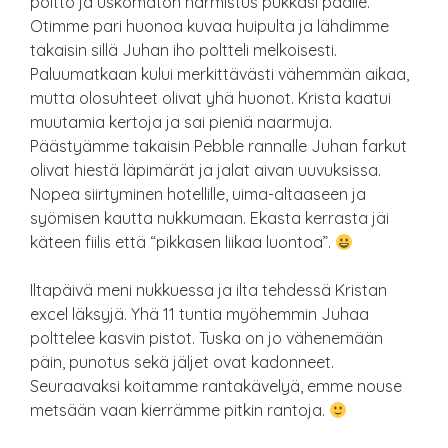
poltto ja uskomaton harmistus pukkasi päälle.
Otimme pari huonoa kuvaa huipulta ja lähdimme
takaisin sillä Juhan iho poltteli melkoisesti.
Paluumatkaan kului merkittävästi vähemmän aikaa,
mutta olosuhteet olivat yhä huonot. Krista kaatui
muutamia kertoja ja sai pieniä naarmuja.
Päästyämme takaisin Pebble rannalle Juhan farkut
olivat hiestä läpimärät ja jalat aivan uuvuksissa.
Nopea siirtyminen hotellille, uima-altaaseen ja
syömisen kautta nukkumaan. Ekasta kerrasta jäi
käteen fiilis että “pikkasen liikaa luontoa”.
Iltapäivä meni nukkuessa ja ilta tehdessä Kristan
excel läksyjä. Yhä 11 tuntia myöhemmin Juhaa
polttelee kasvin pistot. Tuska on jo vähenemään
päin, punotus sekä jäljet ovat kadonneet.
Seuraavaksi koitamme rantakävelyä, emme nouse
metsään vaan kierrämme pitkin rantoja.