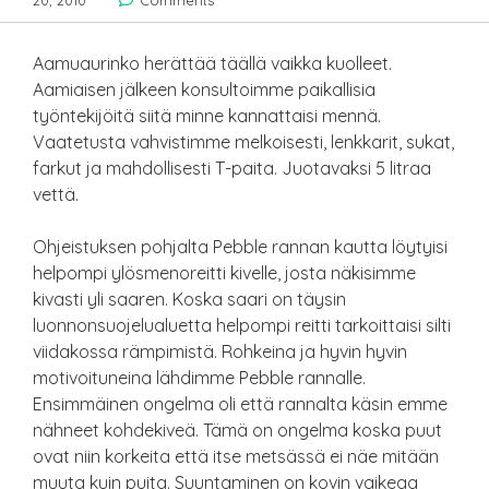
20, 2010
Comments
Aamuaurinko herättää täällä vaikka kuolleet.
Aamiaisen jälkeen konsultoimme paikallisia
työntekijöitä siitä minne kannattaisi mennä.
Vaatetusta vahvistimme melkoisesti, lenkkarit, sukat,
farkut ja mahdollisesti T-paita. Juotavaksi 5 litraa
vettä.
Ohjeistuksen pohjalta Pebble rannan kautta löytyisi
helpompi ylösmenoreitti kivelle, josta näkisimme
kivasti yli saaren. Koska saari on täysin
luonnonsuojelualuetta helpompi reitti tarkoittaisi silti
viidakossa rämpimistä. Rohkeina ja hyvin hyvin
motivoituneina lähdimme Pebble rannalle.
Ensimmäinen ongelma oli että rannalta käsin emme
nähneet kohdekiveä. Tämä on ongelma koska puut
ovat niin korkeita että itse metsässä ei näe mitään
muuta kuin puita. Suuntaminen on kovin vaikeaa