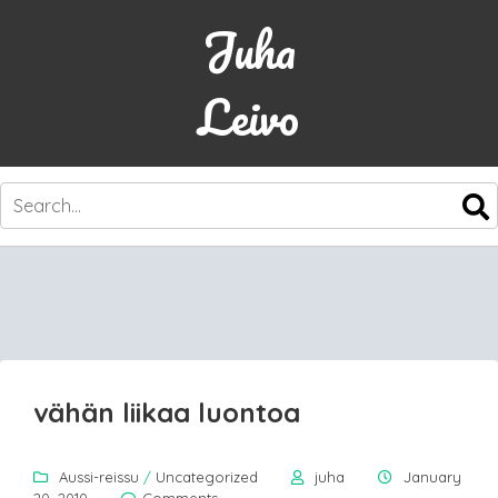
Juha
Leivo
SKIP
TO
CONTENT
vähän liikaa luontoa
Aussi-reissu
/
Uncategorized
juha
January