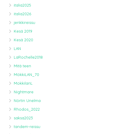
italia2025
italia2026
jenkkireissu
Kesä 2019
Kesä 2020
LAN
LaRochelle2018
Mitä teen
MökkiLAN_70
MokkilanL
Nightmare
Nörtin Unelma
Rhodos_2022
saksa2023
tandem-reissu