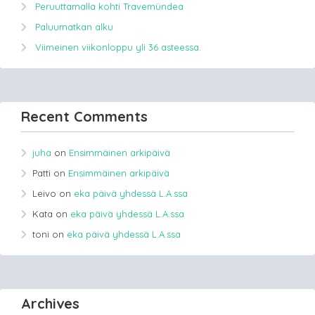
Peruuttamalla kohti Travemündea
Paluumatkan alku
Viimeinen viikonloppu yli 36 asteessa.
Recent Comments
juha
on
Ensimmäinen arkipäivä
Patti
on
Ensimmäinen arkipäivä
Leivo
on
eka päivä yhdessä L.A.ssa
Kata
on
eka päivä yhdessä L.A.ssa
toni
on
eka päivä yhdessä L.A.ssa
Archives