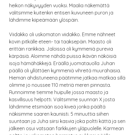
heikon näkyvyyden vuoksi. Maalia näkemättä
valitsimme kuitenkin entisen kuivuneen puron ja
lähdimme kiipeämään ylöspäin.
Viidakko oli uskomaton viidakko. Emme nähneet
kovin pitkälle eteen- tai taaksepäin. Maasto oli
erittäin rankkaa. Jaloissa oli kymmeniä purevia
kärpäsiä. Aloimme nähdä puissa ikävän näköisiä
isoja hämähäkkejä. Eräällä juomatauolla Juhan
päällä oli yllättäen kymmeniä vihreitä muurahaisia.
Hieman ahdistuneena päätimme jatkaa matkaa sillä
olimme jo noussee 110 metriä meren pinnasta.
Runnoimme tiemme huipulle jossa maasto ja
kasvillisuus helpotti. Valitsimme suunnan X josta
lähdimme etsimään isoa kiveä jonka päältä
näkisimme saaren kauniisti. 5 minuuttia siihen
suuntaan ja Juha siirsi kasvia joka poltti kättä ja sen
jälkeen osui vatsaan farkkujen yläpuolelle. Karmean