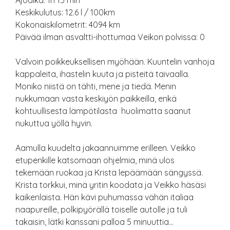
Ajoaika: 1h 15 min
Keskikulutus: 12.6 l / 100km
Kokonaiskilometrit: 4094 km
Päivää ilman asvaltti-ihottumaa Veikon polvissa: 0
Valvoin poikkeuksellisen myöhään. Kuuntelin vanhoja
kappaleita, ihastelin kuuta ja pisteitä taivaalla.
Moniko niistä on tähti, mene ja tiedä. Menin
nukkumaan vasta keskiyön paikkeilla, enkä
kohtuullisesta lämpötilasta huolimatta saanut
nukuttua yöllä hyvin.
Aamulla kuudelta jakaannuimme erilleen. Veikko
etupenkille katsomaan ohjelmia, minä ulos
tekemään ruokaa ja Krista lepäämään sängyssä.
Krista torkkui, minä yritin koodata ja Veikko häsäsi
kaikenlaista. Hän kävi puhumassa vähän italiaa
naapureille, polkipyörällä toiselle autolle ja tuli
takaisin, lätki kanssani palloa 5 minuuttia…