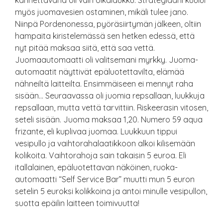
kannettavana oli vain olkalaukku. Strategiaani kuului
myös juomavesien ostaminen, mikäli tulee jano.
Niinpä Pordenonessa, pyöräsiirtymän jälkeen, oltiin
hampaita kiristelemässä sen hetken edessä, että
nyt pitää maksaa siitä, että saa vettä.
Juomaautomaatti oli valitsemani myrkky. Juoma-
automaatit näyttivät epäluotettavilta, elämää
nähneiltä laitteilta. Ensimmäiseen ei mennyt raha
sisään… Seuraavassa oli juomia repsallaan, luukkuja
repsallaan, mutta vettä tarvittiin. Riskeerasin vitosen,
seteli sisään. Juoma maksaa 1,20. Numero 59 aqua
frizante, eli kuplivaa juomaa. Luukkuun tippui
vesipullo ja vaihtorahalaatikkoon alkoi kilisemään
kolikoita. Vaihtorahoja sain takaisin 5 euroa. Eli
itallalainen, epäluotettavan näköinen, ruoka-
automaatti “Self Service Bar” muutti mun 5 euron
setelin 5 euroksi kolikkoina ja antoi minulle vesipullon,
suotta epäilin laitteen toimivuutta!