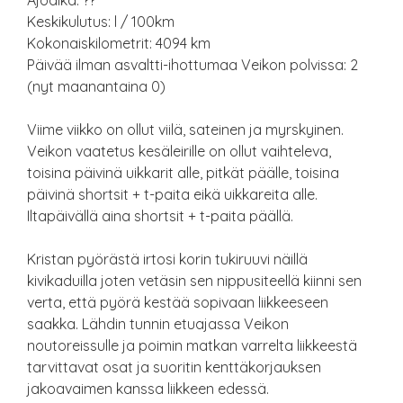
Ajoaika: ??
Keskikulutus: l / 100km
Kokonaiskilometrit: 4094 km
Päivää ilman asvaltti-ihottumaa Veikon polvissa: 2
(nyt maanantaina 0)
Viime viikko on ollut viilä, sateinen ja myrskyinen.
Veikon vaatetus kesäleirille on ollut vaihteleva,
toisina päivinä uikkarit alle, pitkät päälle, toisina
päivinä shortsit + t-paita eikä uikkareita alle.
Iltapäivällä aina shortsit + t-paita päällä.
Kristan pyörästä irtosi korin tukiruuvi näillä
kivikaduilla joten vetäsin sen nippusiteellä kiinni sen
verta, että pyörä kestää sopivaan liikkeeseen
saakka. Lähdin tunnin etuajassa Veikon
noutoreissulle ja poimin matkan varrelta liikkeestä
tarvittavat osat ja suoritin kenttäkorjauksen
jakoavaimen kanssa liikkeen edessä.