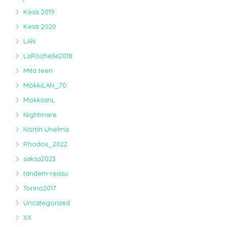
Kesä 2019
Kesä 2020
LAN
LaRochelle2018
Mitä teen
MökkiLAN_70
MokkilanL
Nightmare
Nörtin Unelma
Rhodos_2022
saksa2023
tandem-reissu
Torino2017
Uncategorized
XX