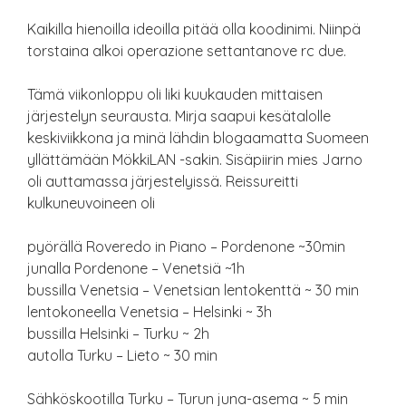
Kaikilla hienoilla ideoilla pitää olla koodinimi. Niinpä
torstaina alkoi operazione settantanove rc due.
Tämä viikonloppu oli liki kuukauden mittaisen
järjestelyn seurausta. Mirja saapui kesätalolle
keskiviikkona ja minä lähdin blogaamatta Suomeen
yllättämään MökkiLAN -sakin. Sisäpiirin mies Jarno
oli auttamassa järjestelyissä. Reissureitti
kulkuneuvoineen oli
pyörällä Roveredo in Piano – Pordenone ~30min
junalla Pordenone – Venetsiä ~1h
bussilla Venetsia – Venetsian lentokenttä ~ 30 min
lentokoneella Venetsia – Helsinki ~ 3h
bussilla Helsinki – Turku ~ 2h
autolla Turku – Lieto ~ 30 min
Sähköskootilla Turku – Turun juna-asema ~ 5 min