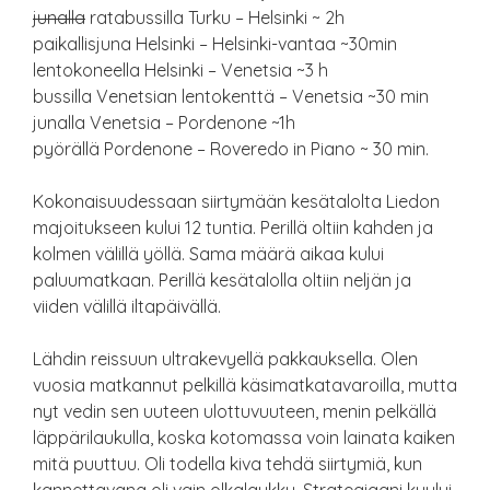
junalla
ratabussilla Turku – Helsinki ~ 2h
paikallisjuna Helsinki – Helsinki-vantaa ~30min
lentokoneella Helsinki – Venetsia ~3 h
bussilla Venetsian lentokenttä – Venetsia ~30 min
junalla Venetsia – Pordenone ~1h
pyörällä Pordenone – Roveredo in Piano ~ 30 min.
Kokonaisuudessaan siirtymään kesätalolta Liedon
majoitukseen kului 12 tuntia. Perillä oltiin kahden ja
kolmen välillä yöllä. Sama määrä aikaa kului
paluumatkaan. Perillä kesätalolla oltiin neljän ja
viiden välillä iltapäivällä.
Lähdin reissuun ultrakevyellä pakkauksella. Olen
vuosia matkannut pelkillä käsimatkatavaroilla, mutta
nyt vedin sen uuteen ulottuvuuteen, menin pelkällä
läppärilaukulla, koska kotomassa voin lainata kaiken
mitä puuttuu. Oli todella kiva tehdä siirtymiä, kun