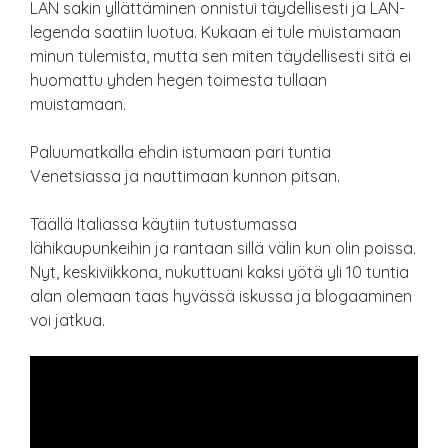
LAN sakin yllättäminen onnistui täydellisesti ja LAN-
legenda saatiin luotua. Kukaan ei tule muistamaan
minun tulemista, mutta sen miten täydellisesti sitä ei
huomattu yhden hegen toimesta tullaan
muistamaan.
Paluumatkalla ehdin istumaan pari tuntia
Venetsiassa ja nauttimaan kunnon pitsan.
Täällä Italiassa käytiin tutustumassa
lähikaupunkeihin ja rantaan sillä välin kun olin poissa.
Nyt, keskiviikkona, nukuttuani kaksi yötä yli 10 tuntia
alan olemaan taas hyvässä iskussa ja blogaaminen
voi jatkua.