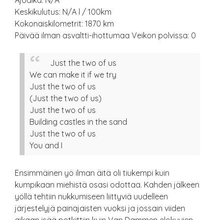
Ajoaika: N/A
Keskikulutus: N/A l / 100km
Kokonaiskilometrit: 1870 km
Päivää ilman asvaltti-ihottumaa Veikon polvissa: 0
Just the two of us
We can make it if we try
Just the two of us
(Just the two of us)
Just the two of us
Building castles in the sand
Just the two of us
You and I
Ensimmäinen yö ilman äitä oli tiukempi kuin
kumpikaan miehistä osasi odottaa. Kahden jälkeen
yöllä tehtiin nukkumiseen liittyviä uudelleen
järjestelyjä painajaisten vuoksi ja jossain viiden