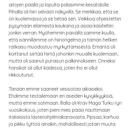
aitojen päällä ja lopulta palasimme kesätalolle.
Pihalla oli hiiri selvästi näkyvillä. Se merkkaa, että se
on kuolemassa ja se tietää sen. Veikkoa ohjeistettiin
pysymään eläimestä kaukana ja asiaa käsiteltiin
jonkin verran. Myöhemmin päivällä saimme kuulla,
että isännillämme on hiiriongelma ja tämän hetken
ratkaisu muodostuu myrkyttämisestä. Emäntä oli
koittanut siirtää hiirtä johonkin muualle kuolemaan,
mutta oli saanut puraisun palkinnokseen. Onneksi
hanskat oli ollut kädessä, joten iho ei ollut
rikkoutunut.
Tänään emme saaneet vesisotaa aikaiseksi.
Ehdimme testailemaan eri aseiden kyvykkyyksiä,
mutta emme sotimaan. Illalla oli Krav Maga Turku ryn
vuosikokous, joten pieni mies pääsi nauttimaan
italiaisista lastenohjelmakanavasta. Pipsaa, karhua
ja pikku tyttöä ainakin, mahdollisesti jotain muuta.