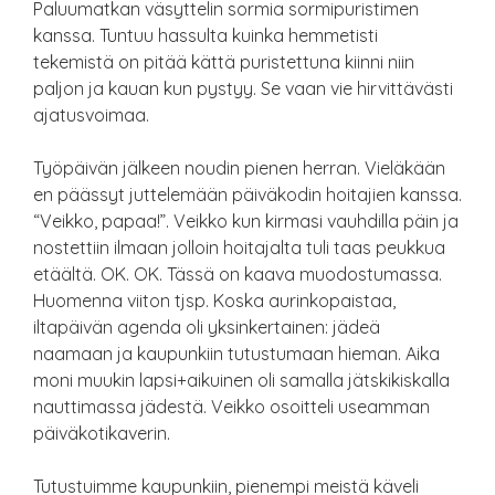
Paluumatkan väsyttelin sormia sormipuristimen
kanssa. Tuntuu hassulta kuinka hemmetisti
tekemistä on pitää kättä puristettuna kiinni niin
paljon ja kauan kun pystyy. Se vaan vie hirvittävästi
ajatusvoimaa.
Työpäivän jälkeen noudin pienen herran. Vieläkään
en päässyt juttelemään päiväkodin hoitajien kanssa.
“Veikko, papaa!”. Veikko kun kirmasi vauhdilla päin ja
nostettiin ilmaan jolloin hoitajalta tuli taas peukkua
etäältä. OK. OK. Tässä on kaava muodostumassa.
Huomenna viiton tjsp. Koska aurinkopaistaa,
iltapäivän agenda oli yksinkertainen: jädeä
naamaan ja kaupunkiin tutustumaan hieman. Aika
moni muukin lapsi+aikuinen oli samalla jätskikiskalla
nauttimassa jädestä. Veikko osoitteli useamman
päiväkotikaverin.
Tutustuimme kaupunkiin, pienempi meistä käveli