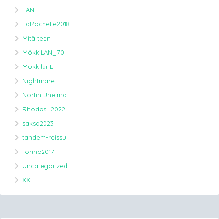
LAN
LaRochelle2018
Mitä teen
MökkiLAN_70
MokkilanL
Nightmare
Nörtin Unelma
Rhodos_2022
saksa2023
tandem-reissu
Torino2017
Uncategorized
XX