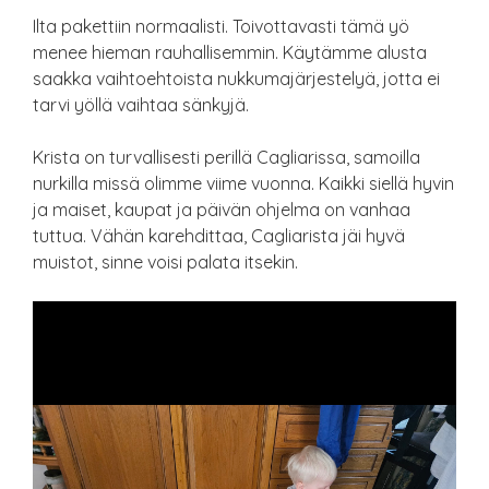
Ilta pakettiin normaalisti. Toivottavasti tämä yö
menee hieman rauhallisemmin. Käytämme alusta
saakka vaihtoehtoista nukkumajärjestelyä, jotta ei
tarvi yöllä vaihtaa sänkyjä.
Krista on turvallisesti perillä Cagliarissa, samoilla
nurkilla missä olimme viime vuonna. Kaikki siellä hyvin
ja maiset, kaupat ja päivän ohjelma on vanhaa
tuttua. Vähän karehdittaa, Cagliarista jäi hyvä
muistot, sinne voisi palata itsekin.