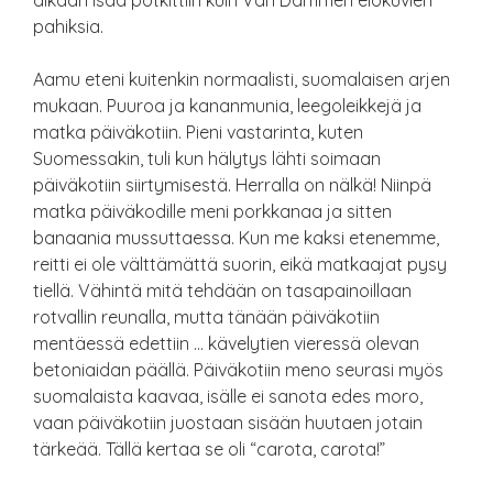
aikaan isää potkittiin kuin Van Dammen elokuvien
pahiksia.
Aamu eteni kuitenkin normaalisti, suomalaisen arjen
mukaan. Puuroa ja kananmunia, leegoleikkejä ja
matka päiväkotiin. Pieni vastarinta, kuten
Suomessakin, tuli kun hälytys lähti soimaan
päiväkotiin siirtymisestä. Herralla on nälkä! Niinpä
matka päiväkodille meni porkkanaa ja sitten
banaania mussuttaessa. Kun me kaksi etenemme,
reitti ei ole välttämättä suorin, eikä matkaajat pysy
tiellä. Vähintä mitä tehdään on tasapainoillaan
rotvallin reunalla, mutta tänään päiväkotiin
mentäessä edettiin … kävelytien vieressä olevan
betoniaidan päällä. Päiväkotiin meno seurasi myös
suomalaista kaavaa, isälle ei sanota edes moro,
vaan päiväkotiin juostaan sisään huutaen jotain
tärkeää. Tällä kertaa se oli “carota, carota!”