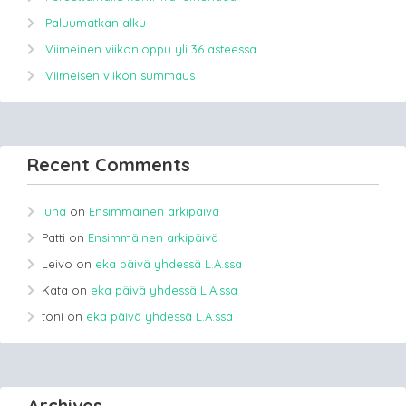
Paluumatkan alku
Viimeinen viikonloppu yli 36 asteessa.
Viimeisen viikon summaus
Recent Comments
juha
on
Ensimmäinen arkipäivä
Patti
on
Ensimmäinen arkipäivä
Leivo
on
eka päivä yhdessä L.A.ssa
Kata
on
eka päivä yhdessä L.A.ssa
toni
on
eka päivä yhdessä L.A.ssa
Archives