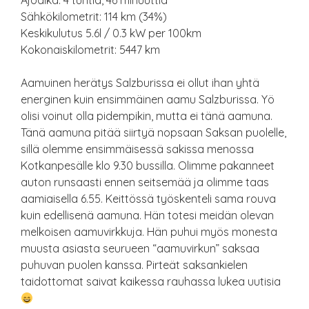
Ajoaika: 4 tuntia, 46 minuuttia
Sähkökilometrit: 114 km (34%)
Keskikulutus 5.6l / 0.3 kW per 100km
Kokonaiskilometrit: 5447 km
Aamuinen herätys Salzburissa ei ollut ihan yhtä
energinen kuin ensimmäinen aamu Salzburissa. Yö
olisi voinut olla pidempikin, mutta ei tänä aamuna.
Tänä aamuna pitää siirtyä nopsaan Saksan puolelle,
sillä olemme ensimmäisessä sakissa menossa
Kotkanpesälle klo 9.30 bussilla. Olimme pakanneet
auton runsaasti ennen seitsemää ja olimme taas
aamiaisella 6.55. Keittössä työskenteli sama rouva
kuin edellisenä aamuna. Hän totesi meidän olevan
melkoisen aamuvirkkuja. Hän puhui myös monesta
muusta asiasta seurueen “aamuvirkun” saksaa
puhuvan puolen kanssa. Pirteät saksankielen
taidottomat saivat kaikessa rauhassa lukea uutisia