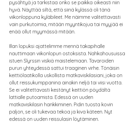
pysähtyä ja tarkistaa onko se paikka oikeasti niin
hyvä. Näyttää siltä, että siinä kylässä oli tänä
viikonloppuna kyläbileet. Me näimme valitettavasti
vain purkutoimia, mitään myyntikojua tai myyjää ei
enää ollut myymässä mitään.
Illan lopuksi ajattelimme mennä takapihalle
nauttimaan viikonlopun ostoksista. Nahkahousuissa
istuen Slyrssin viskiä maistelemaan. Tavaroiden
purun yhteydessä sattui traaginen virhe. Tönäisin
keittiölaatikolla uskollista matkaviskilasiani, joka on
ollut reissukumppanina ainakin neljä tai viisi vuotta.
Se ei valitettavasti kestänyt keittiön pöydältä
lattialle putoamista. Edessä on uuden
matkaviskilasin hankkiminen. Pidin tuosta kovin
paljon, se oli tukevaa tekoa ja kiva käteen. Nyt
edessä on uuden reissulasin löytäminen.