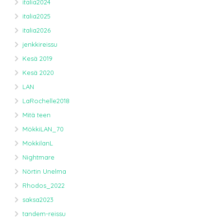
italia2024
italia2025
italia2026
jenkkireissu
Kesä 2019
Kesä 2020
LAN
LaRochelle2018
Mitä teen
MökkiLAN_70
MokkilanL
Nightmare
Nörtin Unelma
Rhodos_2022
saksa2023
tandem-reissu