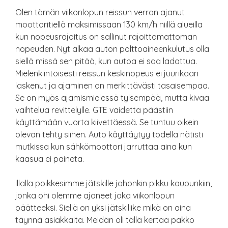
Olen tämän viikonlopun reissun verran ajanut
moottoritiellä maksimissaan 130 km/h niillä alueilla
kun nopeusrajoitus on sallinut rajoittamattoman
nopeuden. Nyt alkaa auton polttoaineenkulutus olla
siellä missä sen pitää, kun autoa ei saa ladattua.
Mielenkiintoisesti reissun keskinopeus ei juurikaan
laskenut ja ajaminen on merkittävästi tasaisempaa.
Se on myös ajamismielessä tylsempää, mutta kivaa
vaihtelua revittelylle. GTE vaidetta päästiin
käyttämään vuorta kiivettäessä. Se tuntuu oikein
olevan tehty siihen. Auto käyttäytyy todella nätisti
mutkissa kun sähkömoottori jarruttaa aina kun
kaasua ei paineta.
Illalla poikkesimme jätskille johonkin pikku kaupunkiin,
jonka ohi olemme ajaneet joka viikonlopun
päätteeksi. Siellä on yksi jätskiliike mikä on aina
täynnä asiakkaita. Meidän oli tällä kertaa pakko