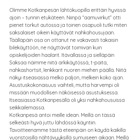
Olimme Kotkanpesän lähtökuopilla erittäin hyvissä
ajoin – tunnin etukäteen. Niinpä “aamuvirkut” otti
pienet torkut autossa ja toinen osapuoli tutki miten
saksalaiset oikein käyttävät nahkahousujaan.
Täälläpäin osa on ottanut ne vakavasti takaisin
bilekäyttöön, ne näyttävät toimivan kuin
opiskelijoiden haalarit. Itävallassa ja sielläpäin
Saksaa näimme niitä arkikäytössä, t-paita,
nahkashortsit, lenkkarit nuoren miehen päällä. Niitä
näkyi itseasiassa melko paljon, melkein koko ajan.
Asustuskokonaisuus vaihteli, mutta harvempi oli
missään muodollisen näköisessä asustuksessa.
Itseasiassa Kotkanpesällä oli yksi nahkahousuissa
seikkailemassa.
Kotkanpesä antoi meille idean. Meillä on tässä
selkeästi hyvä juttu lähdössä käyntiin.
Tavoitteenamme tästä eteenpäin on käydä kaikilla
vuoristoisilla nähtävyyksillä sumuiseen aikaan. Meillä