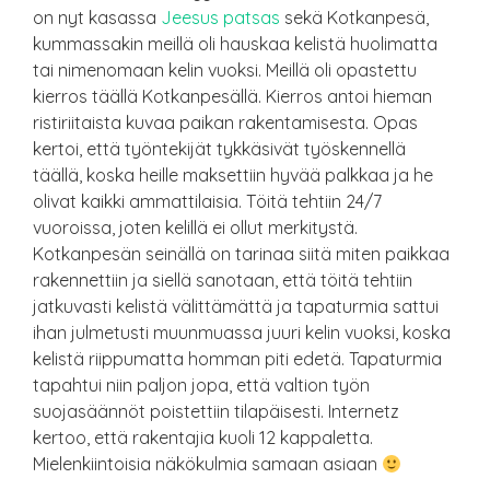
on nyt kasassa
Jeesus patsas
sekä Kotkanpesä,
kummassakin meillä oli hauskaa kelistä huolimatta
tai nimenomaan kelin vuoksi. Meillä oli opastettu
kierros täällä Kotkanpesällä. Kierros antoi hieman
ristiriitaista kuvaa paikan rakentamisesta. Opas
kertoi, että työntekijät tykkäsivät työskennellä
täällä, koska heille maksettiin hyvää palkkaa ja he
olivat kaikki ammattilaisia. Töitä tehtiin 24/7
vuoroissa, joten kelillä ei ollut merkitystä.
Kotkanpesän seinällä on tarinaa siitä miten paikkaa
rakennettiin ja siellä sanotaan, että töitä tehtiin
jatkuvasti kelistä välittämättä ja tapaturmia sattui
ihan julmetusti muunmuassa juuri kelin vuoksi, koska
kelistä riippumatta homman piti edetä. Tapaturmia
tapahtui niin paljon jopa, että valtion työn
suojasäännöt poistettiin tilapäisesti. Internetz
kertoo, että rakentajia kuoli 12 kappaletta.
Mielenkiintoisia näkökulmia samaan asiaan