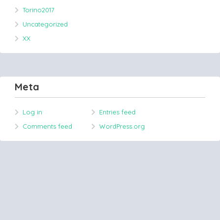
Torino2017
Uncategorized
XX
Meta
Log in
Entries feed
Comments feed
WordPress.org