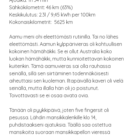
Ajoaika: 1h 34 min
Sähkökilometrit: 46 km (63%)
Keskikulutus: 2.3l / 9,45 kWh per 100km
Kokonaiskilometrit: 5625 km
Aamu meni ohi eleettömästi rutiinilla. Tai no lähes
eleettömästi. Aamun kylppärivieras oli kohtuullisen
kokoinen hämähäkki. Se ei ollut Australia koko
luokan hämähäkki, mutta kunnioitettavan kokoinen
kuitenkin. Tämä aamuvieras sai olla rauhassa
seinällä, sillä sen siirtäminen todennäköisesti
aiheuttaisi sen kuoleman. Iltapäivällä kaveri oli vielä
seinällä, mutta illalla hän oli jo poistunut.
Toivottavasti se ei osaa avata ovia.
Tänään oli pyykkipäivä, joten five fingersit oli
pesussa. Lähdin mansikkalenkille klo 14,
puhdistaakseni ajatuksia. Täällä saa ostettua
mansikoita suoraan mansikkapellon vieressä