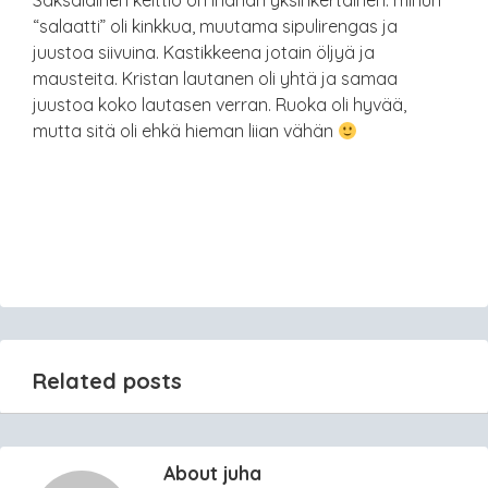
Saksalainen keittiö on ihanan yksinkertainen: minun
“salaatti” oli kinkkua, muutama sipulirengas ja
juustoa siivuina. Kastikkeena jotain öljyä ja
mausteita. Kristan lautanen oli yhtä ja samaa
juustoa koko lautasen verran. Ruoka oli hyvää,
mutta sitä oli ehkä hieman liian vähän
Related posts
About juha