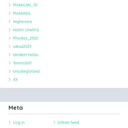
MökkiLAN_70
MokkilanL
Nightmare
Nörtin Unelma
Rhodos_2022
saksa2023
tandem-reissu
Torino2017
Uncategorized
XX
Meta
Log in
Entries feed