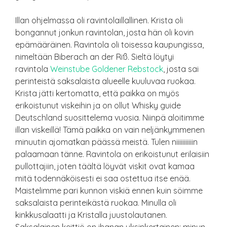
Illan ohjelmassa oli ravintolaillallinen. Krista oli
bongannut jonkun ravintolan, josta hän oli kovin
epämääräinen. Ravintola oli toisessa kaupungissa,
nimeltään Biberach an der Riß. Sieltä löytyi
ravintola
Weinstube Goldener Rebstock
, josta sai
perinteistä saksalaista alueelle kuuluvaa ruokaa.
Krista jätti kertomatta, että paikka on myös
erikoistunut viskeihin ja on ollut Whisky guide
Deutschland suosittelema vuosia. Niinpä aloitimme
illan viskeillä! Tämä paikka on vain neljänkymmenen
minuutin ajomatkan päässä meistä. Tulen niiiiiiiiiiin
palaamaan tänne. Ravintola on erikoistunut erilaisiin
pullottajiin, joten täältä löyvät viskit ovat kamaa
mitä todennäköisesti ei saa ostettua itse enää.
Maistelimme pari kunnon viskiä ennen kuin söimme
saksalaista perinteikästä ruokaa. Minulla oli
kinkkusalaatti ja Kristalla juustolautanen.