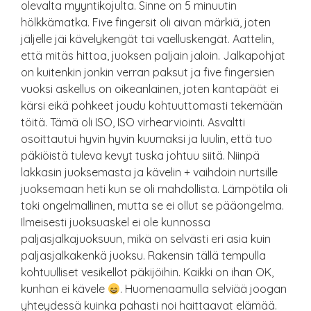
olevalta myyntikojulta. Sinne on 5 minuutin
hölkkämatka. Five fingersit oli aivan märkiä, joten
jäljelle jäi kävelykengät tai vaelluskengät. Aattelin,
että mitäs hittoa, juoksen paljain jaloin. Jalkapohjat
on kuitenkin jonkin verran paksut ja five fingersien
vuoksi askellus on oikeanlainen, joten kantapäät ei
kärsi eikä pohkeet joudu kohtuuttomasti tekemään
töitä. Tämä oli ISO, ISO virhearviointi. Asvaltti
osoittautui hyvin hyvin kuumaksi ja luulin, että tuo
päkiöistä tuleva kevyt tuska johtuu siitä. Niinpä
lakkasin juoksemasta ja kävelin + vaihdoin nurtsille
juoksemaan heti kun se oli mahdollista. Lämpötila oli
toki ongelmallinen, mutta se ei ollut se pääongelma.
Ilmeisesti juoksuaskel ei ole kunnossa
paljasjalkajuoksuun, mikä on selvästi eri asia kuin
paljasjalkakenkä juoksu. Rakensin tällä tempulla
kohtuulliset vesikellot päkijöihin. Kaikki on ihan OK,
kunhan ei kävele
. Huomenaamulla selviää joogan
yhteydessä kuinka pahasti noi haittaavat elämää.