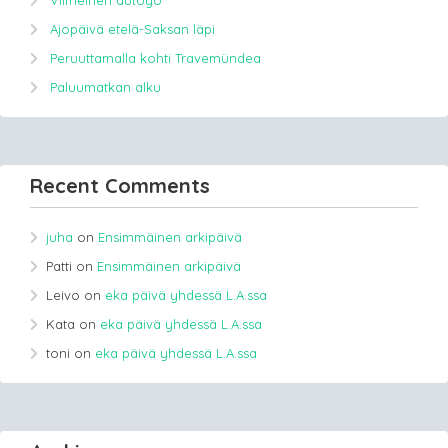
Viimeinen autoyö
Ajopäivä etelä-Saksan läpi
Peruuttamalla kohti Travemündea
Paluumatkan alku
Recent Comments
juha
on
Ensimmäinen arkipäivä
Patti
on
Ensimmäinen arkipäivä
Leivo
on
eka päivä yhdessä L.A.ssa
Kata
on
eka päivä yhdessä L.A.ssa
toni
on
eka päivä yhdessä L.A.ssa