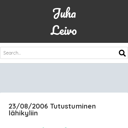
Juha
Leivo
SKIP
TO
CONTENT
23/08/2006 Tutustuminen
lähikyliin