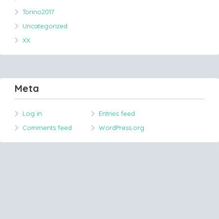
Torino2017
Uncategorized
XX
Meta
Log in
Entries feed
Comments feed
WordPress.org