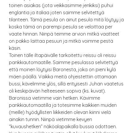
toinen asiakas (jota veikkasimme jenkiksi) puhui
englantia ja italiaa joten saimme selvitettyä
tilanteen. Tämä pesula on ainut pesula mitä löytyy ja
koska tämä on parempi pesula se veloittaa per
vaate hinnan. Niinpä teimme arvion mitkä vaatteet
on pakko laittaa pesuun ja mitkä voimme pestä
käsin.
Toinen tälle iltapäivälle tarkoitettu reissu oli reissu
pankkiautomaatille. Saimme pesulassa selvitettyä
että moinen löytyisi Baronesta, joka on pieni kylä
mäen päällä. Vaikka meitä ohjeistettiin ottamaan
bussi, kävelimme ylös, sillä erityisesti Juhan vaatetus
oli keskipäivän helteeseen sopiva (ks. kuvat).
Baronissa vietimme vain hetken. Kävimme
pankkiautomaatilla ja totesimme kaikkien muiden
(meille) hyödyllisten liikkeiden olevan kiinni vielä
ainakin tunnin. Niinpä vietimme kevyen
“kuvaushetken” näköalapaikalla bussia odottaen.