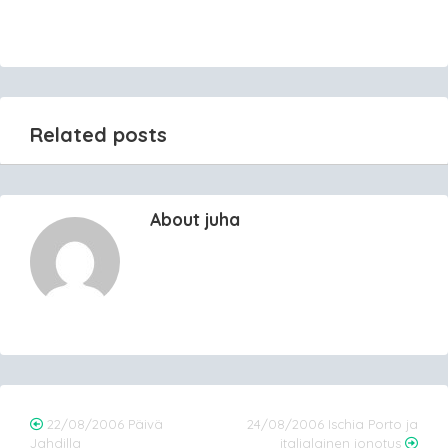
Related posts
About juha
Post
22/08/2006 Päivä
24/08/2006 Ischia Porto ja
Jahdilla
italialainen jonotus