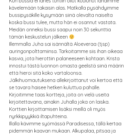
Kun bussia ei lähes tuntiin ollut kuulunut lähdimme
kävelemään takaisin alas. Matkalla pysähdyimme
bussipysäkille kysymään siinä olevalta naiselta
koska bussi tulee, mutta hän ei osannut vastata.
Meidän onneksi bussi saapui noin 30 sekunttia
tämän keskustelun jälkeen
Illemmalla Juha sai isännältä Aloeveraa (tjsp)
auringonpolttamiinsa. Tarkoitamme siis ihan oikeaa
kasvia, jota hierottiin palaneeseen kohtaan. Krista
innostui tästä luonnon omasta geelistä siinä määrin
että hieroi sitä koko vartaloonsa.
Jälkihuomautuksena allekirjoittanut voi kertoa että
se tavara haisee hetken kuluttua pahalle.
Kirjoitimme taas kortteja, joita on vielä useita
kirjoitettavana, ainakin Juhalla joka on laiska.
Korttien kirjoittamisen lisäksi meillä oli myös
nyrkkipyykkiä iltapuhteina.
Illalla kävimme syömässä Paradisessa, tällä kertaa
pidemmän kaavan mukaan. Alkupalaa, pitsaa ja