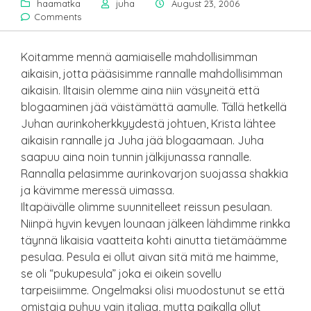
haamatka
juha
August 23, 2006
Comments
Koitamme mennä aamiaiselle mahdollisimman
aikaisin, jotta pääsisimme rannalle mahdollisimman
aikaisin. Iltaisin olemme aina niin väsyneitä että
blogaaminen jää väistämättä aamulle. Tällä hetkellä
Juhan aurinkoherkkyydestä johtuen, Krista lähtee
aikaisin rannalle ja Juha jää blogaamaan. Juha
saapuu aina noin tunnin jälkijunassa rannalle.
Rannalla pelasimme aurinkovarjon suojassa shakkia
ja kävimme meressä uimassa.
Iltapäivälle olimme suunnitelleet reissun pesulaan.
Niinpä hyvin kevyen lounaan jälkeen lähdimme rinkka
täynnä likaisia vaatteita kohti ainutta tietämäämme
pesulaa. Pesula ei ollut aivan sitä mitä me haimme,
se oli “pukupesula” joka ei oikein sovellu
tarpeisiimme. Ongelmaksi olisi muodostunut se että
omistaja puhuu vain italiaa, mutta paikalla ollut