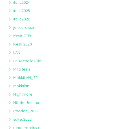
italia2024
italia2025
italia2026
jenkkireissu
Kesä 2019
Kesä 2020
LAN
LaRochelle2018
Mitä teen
MökkiLAN_70
MokkilanL
Nightmare
Nörtin Unelma
Rhodos_2022
saksa2023
tandem-reissu