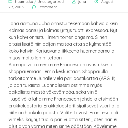
haamatka
/
Uncategorized
juha
August
29, 2006
1 comment
Tänä aamuna Juha onnistui tekemään kahvia oikein.
Kolmas aamu ja kolmas yritys tuotti expressoa. Nyt
kun kahvi onnistui, ilmeni toinen ongelma. Siihen
pitäisi lisätä niin paljon maitoa että se kylmentää
koko kahvin. Korjaavana liikkeenä huomenaamulla
myös maito lämmitetään!
Aamupäivällä menimme Francescan avustuksella
shoppailemaan Ternin keskustaan. Shoppailulla
tarkoitamme Juhalle vielä pari postikorttia (ARGH!)
ja pari tuliaista. Luonnollisesti ostimme myös
paikallista miestä väkevämpää, sekä viiniä.
Iltapäivällä lähdimme Francescan johdolla etsimään
erakkoluostaria. Erakkoluostarit sijaitsevat vuorilla ja
niille on hankala päästä. Valitettavasti Francesca oli
viimeksi käynyt tuolla pari vuotta sitten, joten hän ei
ollut aivan varma miten sinne päästään. Kävelimme