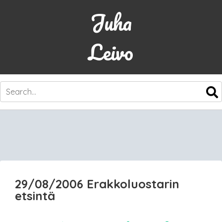
Juha
Leivo
SKIP
TO
CONTENT
29/08/2006 Erakkoluostarin
etsintä