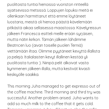
puolitoista tuntia hienoissa vuoriston rinteellä
sijaitsevissa metsissä. Loppujen lopuksi meitä ei
ollenkaan harmittanut että emme löytäneet
luostaria, meistä oli hienoa päästä kävelemään
pitkästä aikaa sellaisessa maastossa. Kävelyreissun
jälkeen Francesca esitteli meille erään syrjäisen,
mutta nätin kirkon. Tämän jälkeen lähdimme
Beatricen luo (aivan toiselle puolen Terniä)
viettämään iltaa. Olimme pyytäneet kevyttä illallista
ja pelejä. Italialaisten kevyt illallinen kestää yli
puolitoista tuntia :). Niinpä pelit alkoivat vasta
kymmenen jälkeen illalla, mutta kestivät kivasti
keskiyölle saakka.
This morning Juha managed to get expresso out of
the coffee machine. Third morning and third try was
successful. Another problem arised. Juha wants to
add so much milk to the coffee that it gets cold.