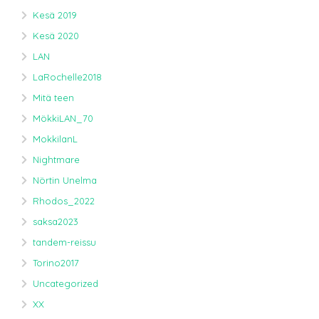
Kesä 2019
Kesä 2020
LAN
LaRochelle2018
Mitä teen
MökkiLAN_70
MokkilanL
Nightmare
Nörtin Unelma
Rhodos_2022
saksa2023
tandem-reissu
Torino2017
Uncategorized
XX