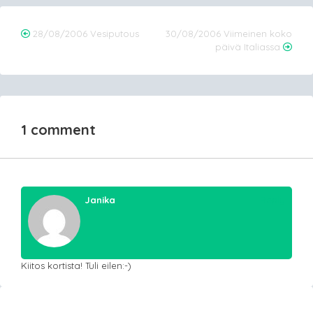
Post
28/08/2006 Vesiputous
30/08/2006 Viimeinen koko
päivä Italiassa
navigation
1 comment
Janika
Reply
Kiitos kortista! Tuli eilen:-)