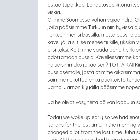
ostaa tupakkaa. Lohdutuspalkitona itse
viskiä.
Olimme Suomessa vähän vajaa neljä. Olim
joilla pääsisimme Turkuun niin hyvissä aj
Turkuun menisi bussilla, mutta bussille p
kävelyä ja silti se menee tiukille, yksikin
olisi taksi. Koitimme saada paria henk
odottamaan bussia. Kävellessämme kohti 
haluaisimmeko jakaa sen? TOTTA KAI! Kii
bussiasemalle, josta otimme aikaisimma
saimme nukuttua ehkä puolitoista tuntia
Jarno. Jarnon kyydillä pääsimme nopeasti
Ja he olivat väsyneitä päivän loppuun 
Today we woke up early so we had enou
italians for the last time. In the morni
changed a lot from the last time Juha s
year. All the changes had been done insi