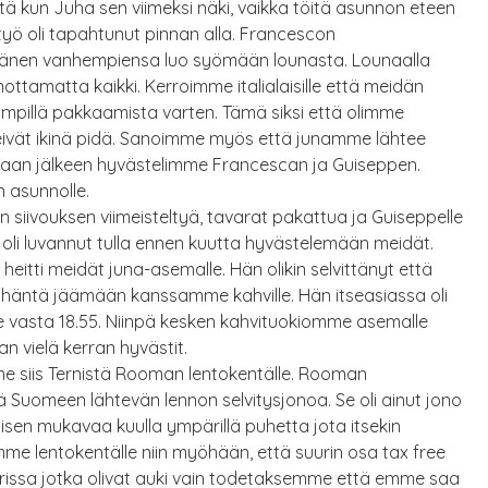
itä kun Juha sen viimeksi näki, vaikka töitä asunnon eteen
styö oli tapahtunut pinnan alla. Francescon
hänen vanhempiensa luo syömään lounasta. Lounaalla
ttamatta kaikki. Kerroimme italialaisille että meidän
 kämpillä pakkaamista varten. Tämä siksi että olimme
t eivät ikinä pidä. Sanoimme myös että junamme lähtee
Lounaan jälkeen hyvästelimme Francescan ja Guiseppen.
 asunnolle.
siivouksen viimeisteltyä, tavarat pakattua ja Guiseppelle
 oli luvannut tulla ennen kuutta hyvästelemään meidät.
a heitti meidät juna-asemalle. Hän olikin selvittänyt että
e häntä jäämään kanssamme kahville. Hän itseasiassa oli
htee vasta 18.55. Niinpä kesken kahvituokiomme asemalle
 vielä kerran hyvästit.
 siis Ternistä Rooman lentokentälle. Rooman
ää Suomeen lähtevän lennon selvitysjonoa. Se oli ainut jono
äisen mukavaa kuulla ympärillä puhetta jota itsekin
mme lentokentälle niin myöhään, että suurin osa tax free
 parissa jotka olivat auki vain todetaksemme että emme saa