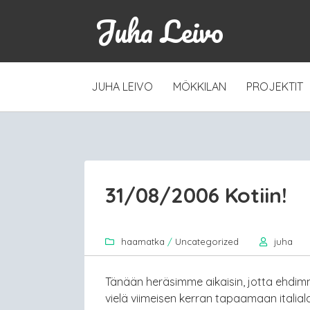
Juha Leivo
SKIP
JUHA LEIVO
MÖKKILAN
PROJEKTIT
TO
CONTENT
31/08/2006 Kotiin!
haamatka
/
Uncategorized
juha
Tänään heräsimme aikaisin, jotta ehdi
vielä viimeisen kerran tapaamaan itali