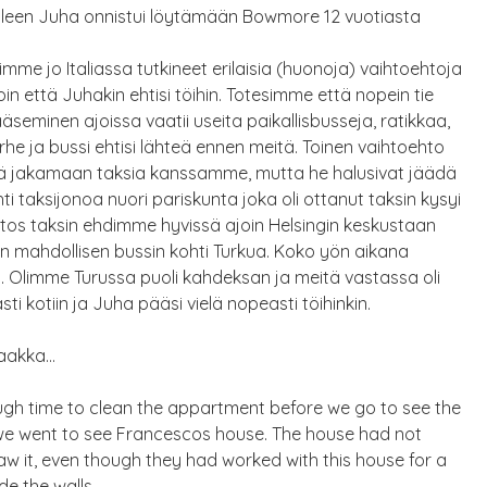
lleen Juha onnistui löytämään Bowmore 12 vuotiasta
me jo Italiassa tutkineet erilaisia (huonoja) vaihtoehtoja
oin että Juhakin ehtisi töihin. Totesimme että nopein tie
ääseminen ajoissa vaatii useita paikallisbusseja, ratikkaa,
 virhe ja bussi ehtisi lähteä ennen meitä. Toinen vaihtoehto
ilöä jakamaan taksia kanssamme, mutta he halusivat jäädä
taksijonoa nuori pariskunta joka oli ottanut taksin kysyi
tos taksin ehdimme hyvissä ajoin Helsingin keskustaan
n mahdollisen bussin kohti Turkua. Koko yön aikana
. Olimme Turussa puoli kahdeksan ja meitä vastassa oli
 kotiin ja Juha pääsi vielä nopeasti töihinkin.
saakka…
gh time to clean the appartment before we go to see the
ng we went to see Francescos house. The house had not
aw it, even though they had worked with this house for a
de the walls.