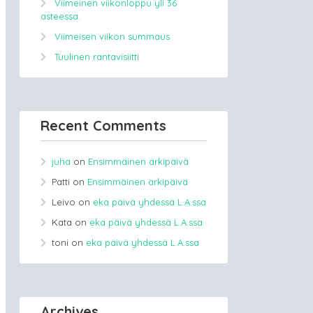
Viimeinen viikonloppu yli 36
asteessa.
Viimeisen viikon summaus
Tuulinen rantavisiitti
Recent Comments
juha
on
Ensimmäinen arkipäivä
Patti
on
Ensimmäinen arkipäivä
Leivo
on
eka päivä yhdessä L.A.ssa
Kata
on
eka päivä yhdessä L.A.ssa
toni
on
eka päivä yhdessä L.A.ssa
Archives