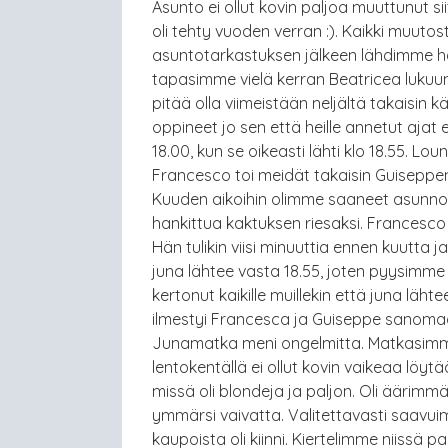
Asunto ei ollut kovin paljoa muuttunut si
oli tehty vuoden verran :). Kaikki muuto
asuntotarkastuksen jälkeen lähdimme 
tapasimme vielä kerran Beatricea lukuuno
pitää olla viimeistään neljältä takaisin
oppineet jo sen että heille annetut aja
18.00, kun se oikeasti lähti klo 18.55. 
Francesco toi meidät takaisin Guiseppen
Kuuden aikoihin olimme saaneet asunnon 
hankittua kaktuksen riesaksi. Francesco
Hän tulikin viisi minuuttia ennen kuutta j
juna lähtee vasta 18.55, joten pyysimm
kertonut kaikille muillekin että juna lä
ilmestyi Francesca ja Guiseppe sanomaan
Junamatka meni ongelmitta. Matkasimme
lentokentällä ei ollut kovin vaikeaa löyt
missä oli blondeja ja paljon. Oli äärimm
ymmärsi vaivatta. Valitettavasti saavui
kaupoista oli kiinni. Kiertelimme niissä