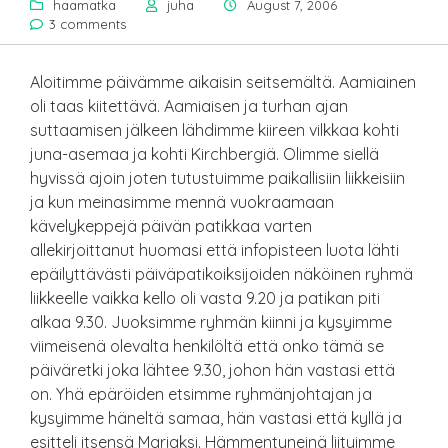
haamatka
juha
August 7, 2006
3 comments
Aloitimme päivämme aikaisin seitsemältä. Aamiainen
oli taas kiitettävä. Aamiaisen ja turhan ajan
suttaamisen jälkeen lähdimme kiireen vilkkaa kohti
juna-asemaa ja kohti Kirchbergiä. Olimme siellä
hyvissä ajoin joten tutustuimme paikallisiin liikkeisiin
ja kun meinasimme mennä vuokraamaan
kävelykeppejä päivän patikkaa varten
allekirjoittanut huomasi että infopisteen luota lähti
epäilyttävästi päiväpatikoiksijoiden näköinen ryhmä
liikkeelle vaikka kello oli vasta 9.20 ja patikan piti
alkaa 9.30. Juoksimme ryhmän kiinni ja kysyimme
viimeisenä olevalta henkilöltä että onko tämä se
päiväretki joka lähtee 9.30, johon hän vastasi että
on. Yhä epäröiden etsimme ryhmänjohtajan ja
kysyimme häneltä samaa, hän vastasi että kyllä ja
esitteli itsensä Mariaksi. Hämmentyneinä liityimme