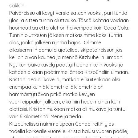
sakkiin.
Päiväreissu oli kevyt versio sateen vuoksi, pari tuntia
ylös ja sitten tunnin oluttauko. Tässä kohtaa voidaan
huomauttaa että olut on halvempaa kuin Coca Cola.
Tunnin oluttauon jälkeen matkasimme kaksi tuntia
alas, jonka jälkeen ryhmä hajosi. Olimme
aikaisemmin aamulla ajatelleet skipata reissun jos
keli on aivan kauhea ja mennä Kitzbüheliin uimaan.
Nyt kun päiväkävely päättyi huonon kelin vuoksi jo
kahden aikaan päätimme lähteä Kitzbüheliin uimaan.
Kristan idea oli kävellä, matkaa ei kuitenkaan olisi
enempää kuin 6 kilometriä. 6 kilometriä on
hämmästyttävän pitkä matka kevyen
vuorireippailun jälkeen, eikä niin hedelmäinen kuin
olettaisi. Kristan mukaan matka oli mukava ja tuntui
vain 6 kilometriltä. Mene ja tiedä.
Kitzbühelissa näimme upean Gondolireitin ylös
todella korkealle vuorelle. Krista halusi vuoren päälle,