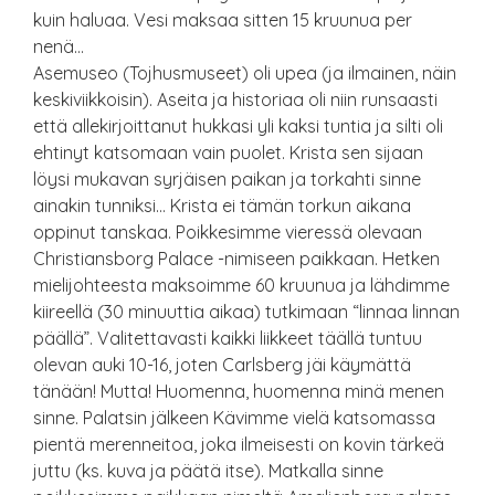
kuin haluaa. Vesi maksaa sitten 15 kruunua per
nenä…
Asemuseo (Tojhusmuseet) oli upea (ja ilmainen, näin
keskiviikkoisin). Aseita ja historiaa oli niin runsaasti
että allekirjoittanut hukkasi yli kaksi tuntia ja silti oli
ehtinyt katsomaan vain puolet. Krista sen sijaan
löysi mukavan syrjäisen paikan ja torkahti sinne
ainakin tunniksi… Krista ei tämän torkun aikana
oppinut tanskaa. Poikkesimme vieressä olevaan
Christiansborg Palace -nimiseen paikkaan. Hetken
mielijohteesta maksoimme 60 kruunua ja lähdimme
kiireellä (30 minuuttia aikaa) tutkimaan “linnaa linnan
päällä”. Valitettavasti kaikki liikkeet täällä tuntuu
olevan auki 10-16, joten Carlsberg jäi käymättä
tänään! Mutta! Huomenna, huomenna minä menen
sinne. Palatsin jälkeen Kävimme vielä katsomassa
pientä merenneitoa, joka ilmeisesti on kovin tärkeä
juttu (ks. kuva ja päätä itse). Matkalla sinne