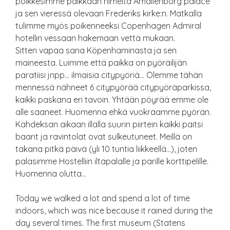
poikkesimme paikkaan nimeltä Amalienborg palace
ja sen vieressä olevaan Frederiks kirke:n. Matkalla
tulimme myös poikenneeksi Copenhagen Admiral
hotellin vessaan hakemaan vettä mukaan.
Sitten vapaa sana Köpenhaminasta ja sen
maineesta. Luimme että paikka on pyöräilijän
paratiisi jnpp… ilmaisia citypyöriä… Olemme tähän
mennessä nähneet 6 citypyörää citypyöräparkissa,
kaikki paskana eri tavoin. Yhtään pöyrää emme ole
alle saaneet. Huomenna ehkä vuokraamme pyörän.
Kahdeksan aikaan illalla suurin piirtein kaikki paitsi
baarit ja ravintolat ovat sulkeutuneet. Meillä on
takana pitkä päivä (yli 10 tuntia liikkeellä…), joten
palasimme Hostelliin iltapalalle ja parille korttipelille.
Huomenna olutta…
Today we walked a lot and spend a lot of time
indoors, which was nice because it rained during the
day several times. The first museum (Statens