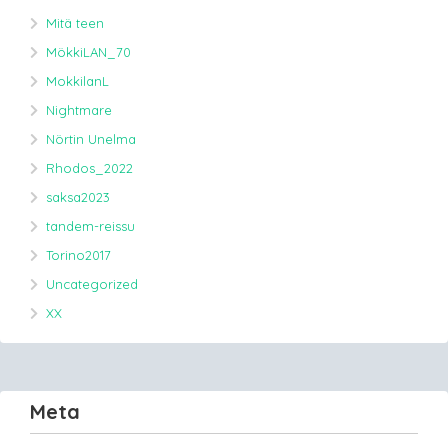
Mitä teen
MökkiLAN_70
MokkilanL
Nightmare
Nörtin Unelma
Rhodos_2022
saksa2023
tandem-reissu
Torino2017
Uncategorized
XX
Meta