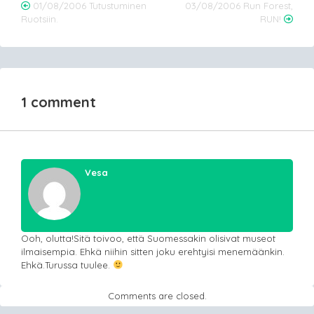
Post
01/08/2006 Tutustuminen
03/08/2006 Run Forest,
Ruotsiin.
RUN!
navigation
1 comment
Vesa
Ooh, olutta!Sitä toivoo, että Suomessakin olisivat museot
ilmaisempia. Ehkä niihin sitten joku erehtyisi menemäänkin.
Ehkä.Turussa tuulee.
Comments are closed.