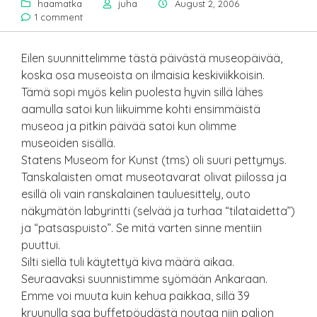
haamatka
juha
August 2, 2006
1 comment
Eilen suunnittelimme tästä päivästä museopäivää,
koska osa museoista on ilmaisia keskiviikkoisin.
Tämä sopi myös kelin puolesta hyvin sillä lähes
aamulla satoi kun liikuimme kohti ensimmäistä
museoa ja pitkin päivää satoi kun olimme
museoiden sisällä.
Statens Museom for Kunst (tms) oli suuri pettymys.
Tanskalaisten omat museotavarat olivat piilossa ja
esillä oli vain ranskalainen tauluesittely, outo
näkymätön labyrintti (selvää ja turhaa “tilataidetta”)
ja “patsaspuisto”. Se mitä varten sinne mentiin
puuttui.
Silti siellä tuli käytettyä kiva määrä aikaa.
Seuraavaksi suunnistimme syömään Ankaraan.
Emme voi muuta kuin kehua paikkaa, sillä 39
kruunulla saa buffetpöydästä noutaa niin paljon