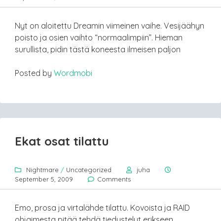
Nyt on aloitettu Dreamin viimeinen vaihe. Vesijäähyn
poisto ja osien vaihto “normaalimpiin”. Hieman
surullista, pidin tästä koneesta ilmeisen paljon
Posted by
Wordmobi
Ekat osat tilattu
Nightmare
/
Uncategorized
juha
September 5, 2009
Comments
Emo, prosa ja virtalähde tilattu. Kovoista ja RAID
ohjaimesta pitää tehdä tiedustelut erikseen.