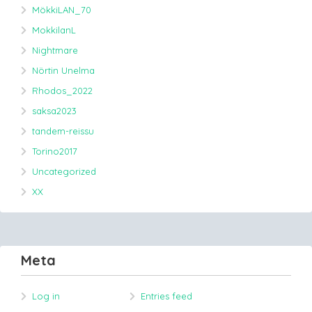
MökkiLAN_70
MokkilanL
Nightmare
Nörtin Unelma
Rhodos_2022
saksa2023
tandem-reissu
Torino2017
Uncategorized
XX
Meta
Log in
Entries feed