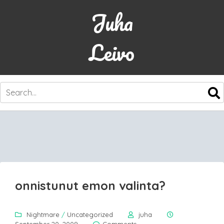
Juha
Leivo
SKIP
TO
CONTENT
onnistunut emon valinta?
Nightmare
/
Uncategorized
juha