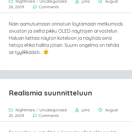
Nightmare
/
Uncategorized
juha
August
26, 2009
Comments
Näin aamutuimaan onnistuin löytämään metkumods
sivuston ja sieltä pikku OLED näyttöjen arvostelun.
Haluan laittaa näytön koteloon ja näyttää siinä
tietoja ehkä hallita jotain. Suurin ongelma on tehdä
se tyylikkäästi…
Realismia suunnitteluun
Nightmare
/
Uncategorized
juha
August
25, 2009
Comments