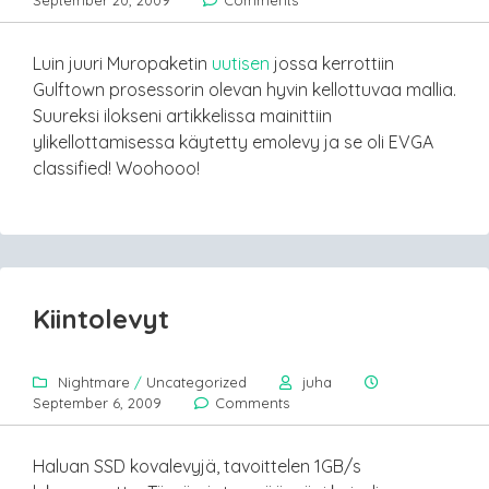
September 20, 2009
Comments
Luin juuri Muropaketin
uutisen
jossa kerrottiin
Gulftown prosessorin olevan hyvin kellottuvaa mallia.
Suureksi ilokseni artikkelissa mainittiin
ylikellottamisessa käytetty emolevy ja se oli EVGA
classified! Woohooo!
Kiintolevyt
Nightmare
/
Uncategorized
juha
September 6, 2009
Comments
Haluan SSD kovalevyjä, tavoittelen 1GB/s