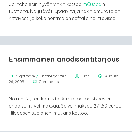
Jarnolta sain hyvän vinkin katsoa
mCubed
:n
tuotteita. Näyttävät lupaavilta, ainakin antureita on
riittävästi ja koko homma on softalla hallittavissa.
Ensimmäinen anodisointitarjous
Nightmare
/
Uncategorized
juha
August
26, 2009
Comments
No niin. Nyt on käry siitä kuinka paljon sisäosien
anodisointi voi maksaa. Se voi maksaa 274,50 euroa.
Hilppasen suolanen, mut ans kattoo…