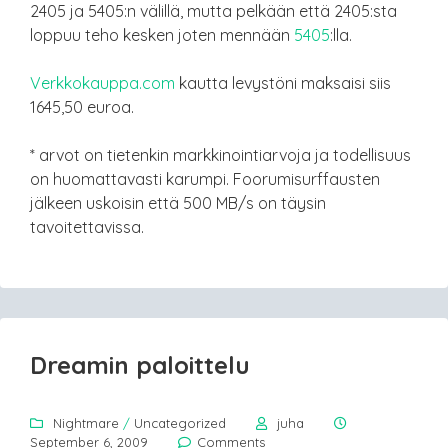
2405 ja 5405:n välillä, mutta pelkään että 2405:sta
loppuu teho kesken joten mennään
5405
:lla.
Verkkokauppa.com
kautta levystöni maksaisi siis
1645,50 euroa.
* arvot on tietenkin markkinointiarvoja ja todellisuus
on huomattavasti karumpi. Foorumisurffausten
jälkeen uskoisin että 500 MB/s on täysin
tavoitettavissa.
Dreamin paloittelu
Nightmare
/
Uncategorized
juha
September 6, 2009
Comments