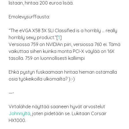
listaan, hintaa 200 euroa lisää.
Emolevysurffausta:
“The eVGA X58 3X SLI Classified is a horribly … really
horribly sexy product.”[
1
]
Versiossa 759 on NVIDIAn piiri, versiossa 760 ei. Tämä
vaikuttaa siihen kuinka monta PCI-X väylää on 16X
tasolla. 759 on luonnollisesti kalliimpi
Ehkä pystyn fuskaamaan hintaa hieman ostamalla
osia työkeikoilla ulkomailta? }:-)
—-
Virtalähde näyttää saaneen hyvät arvostelut
Johnnyltä
, joten pidetään se. Lukitaan Corsair
HX1000.