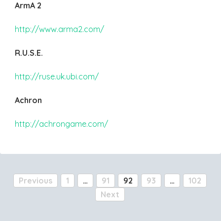
ArmA 2
http://www.arma2.com/
R.U.S.E.
http://ruse.uk.ubi.com/
Achron
http://achrongame.com/
Posts
Previous
1
…
91
92
93
…
102
pagination
Next