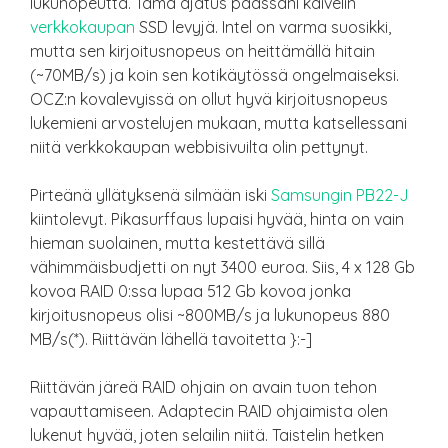
lukunopeutta. Tämä ajatus päässäni kaivelin
verkkokaupan
SSD levyjä. Intel on varma suosikki,
mutta sen kirjoitusnopeus on heittämällä hitain
(~70MB/s) ja koin sen kotikäytössä ongelmaiseksi.
OCZ:n kovalevyissä on ollut hyvä kirjoitusnopeus
lukemieni arvostelujen mukaan, mutta katsellessani
niitä verkkokaupan webbisivuilta olin pettynyt.
Pirteänä yllätyksenä silmään iski
Samsungin PB22-J
kiintolevyt. Pikasurffaus lupaisi hyvää, hinta on vain
hieman suolainen, mutta kestettävä sillä
vähimmäisbudjetti on nyt 3400 euroa. Siis, 4 x 128 Gb
kovoa RAID 0:ssa lupaa 512 Gb kovoa jonka
kirjoitusnopeus olisi ~800MB/s ja lukunopeus 880
MB/s(*). Riittävän lähellä tavoitetta }:-]
Riittävän järeä RAID ohjain on avain tuon tehon
vapauttamiseen. Adaptecin RAID ohjaimista olen
lukenut hyvää, joten selailin niitä. Taistelin hetken