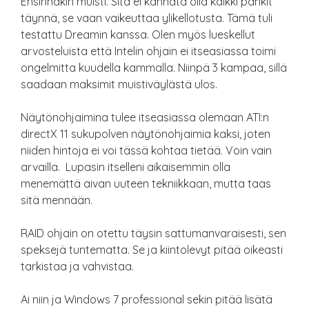
Ensinnäkin muisti. Sitä ei kannata olla kaikki pankit
täynnä, se vaan vaikeuttaa ylikellotusta. Tämä tuli
testattu Dreamin kanssa. Olen myös lueskellut
arvosteluista että Intelin ohjain ei itseasiassa toimi
ongelmitta kuudella kammalla. Niinpä 3 kampaa, sillä
saadaan maksimit muistiväylästä ulos.
Näytönohjaimina tulee itseasiassa olemaan ATI:n
directX 11 sukupolven näytönohjaimia kaksi, joten
niiden hintoja ei voi tässä kohtaa tietää. Voin vain
arvailla. Lupasin itselleni aikaisemmin olla
menemättä aivan uuteen tekniikkaan, mutta taas
sitä mennään.
RAID ohjain on otettu täysin sattumanvaraisesti, sen
speksejä tuntematta. Se ja kiintolevyt pitää oikeasti
tarkistaa ja vahvistaa.
Ai niin ja Windows 7 professional sekin pitää lisätä