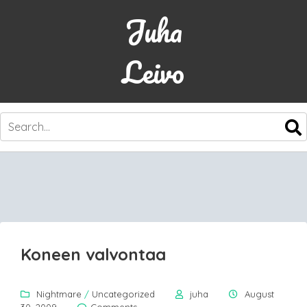
Juha
Leivo
SKIP
TO
CONTENT
Koneen valvontaa
Nightmare
/
Uncategorized
juha
August