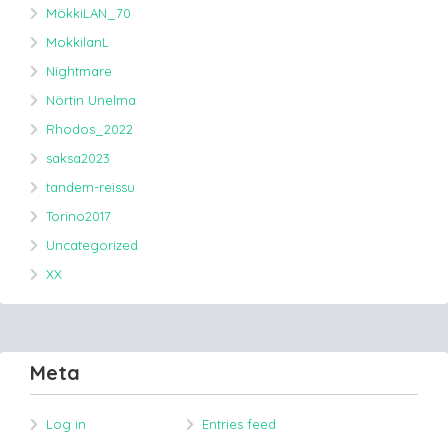
MökkiLAN_70
MokkilanL
Nightmare
Nörtin Unelma
Rhodos_2022
saksa2023
tandem-reissu
Torino2017
Uncategorized
XX
Meta
Log in
Entries feed