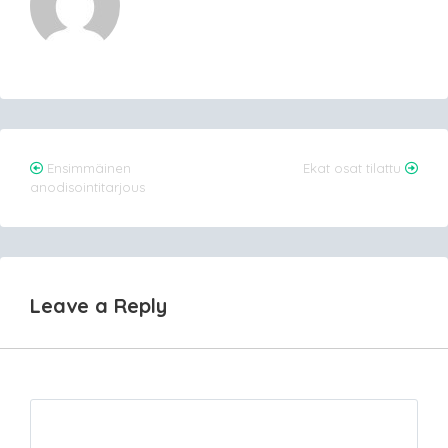
Post
Ensimmäinen
Ekat osat tilattu
anodisointitarjous
navigation
Leave a Reply