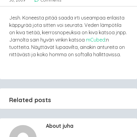
30, 2009
Comments
Jesh. Koneesta pitää saada irti useampaa erilaista
käppyrää jota sitten voi seurata. Veden lämpötila
on kiva tietää, kierrosnopeuksia on kiva katsoa jnpp.
Jarnolta sain hyvän vinkin katsoa
mCubed
:n
tuotteita. Näyttävät lupaavilta, ainakin antureita on
riittävästi ja koko homma on softalla hallittavissa.
Related posts
About juha