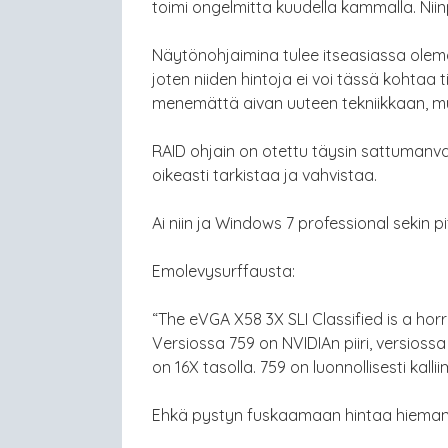
toimi ongelmitta kuudella kammalla. Nii
Näytönohjaimina tulee itseasiassa olema
joten niiden hintoja ei voi tässä kohtaa t
menemättä aivan uuteen tekniikkaan, m
RAID ohjain on otettu täysin sattumanvar
oikeasti tarkistaa ja vahvistaa.
Ai niin ja Windows 7 professional sekin pi
Emolevysurffausta:
“The eVGA X58 3X SLI Classified is a horri
Versiossa 759 on NVIDIAn piiri, versioss
on 16X tasolla. 759 on luonnollisesti kallii
Ehkä pystyn fuskaamaan hintaa hieman os