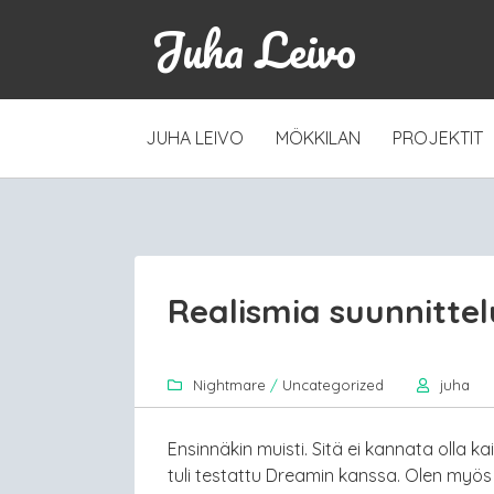
Juha Leivo
SKIP
JUHA LEIVO
MÖKKILAN
PROJEKTIT
TO
CONTENT
Realismia suunnitte
Nightmare
/
Uncategorized
juha
Ensinnäkin muisti. Sitä ei kannata olla k
tuli testattu Dreamin kanssa. Olen myös l