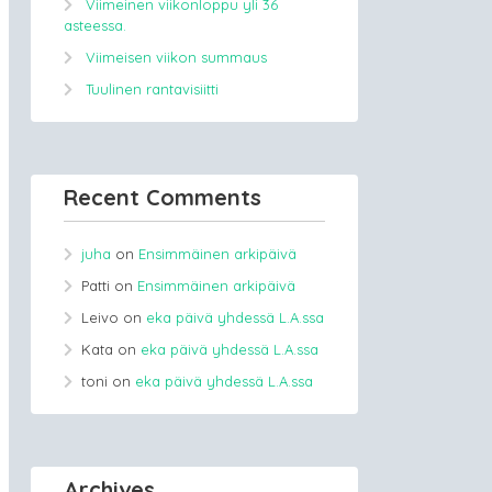
Viimeinen viikonloppu yli 36
asteessa.
Viimeisen viikon summaus
Tuulinen rantavisiitti
Recent Comments
juha
on
Ensimmäinen arkipäivä
Patti
on
Ensimmäinen arkipäivä
Leivo
on
eka päivä yhdessä L.A.ssa
Kata
on
eka päivä yhdessä L.A.ssa
toni
on
eka päivä yhdessä L.A.ssa
Archives