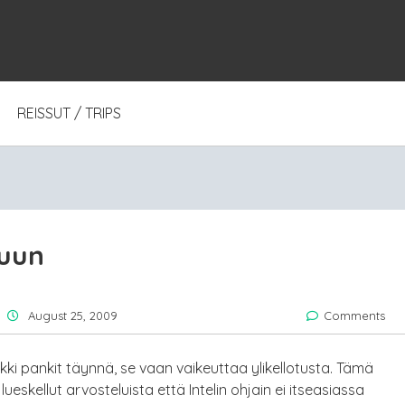
REISSUT / TRIPS
luun
August 25, 2009
Comments
aikki pankit täynnä, se vaan vaikeuttaa ylikellotusta. Tämä
ueskellut arvosteluista että Intelin ohjain ei itseasiassa