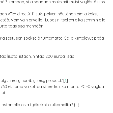
npä 3 kampaa, sillä saadaan maksimit muistiväylästä ulos.
an ATI:n directX 11 sukupolven näytönohjaimia kaksi,
ietää. Voin vain arvailla. Lupasin itselleni aikaisemmin olla
utta taas sitä mennään.
aisesti, sen speksejä tuntematta. Se ja kiintolevyt pitää
tää lisätä listaan, hintaa 200 euroa lisää.
bly … really horribly sexy product.”[
1
]
a 760 ei. Tämä vaikuttaa siihen kuinka monta PCI-X väylää
mpi
tamalla osia työkeikoilla ulkomailta? }:-)