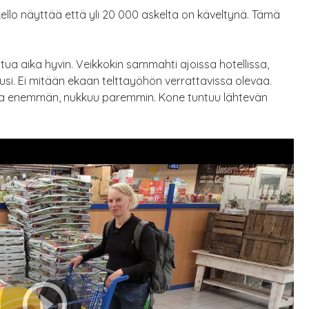
llo näyttää että yli 20 000 askelta on käveltynä. Tämä
ltua aika hyvin. Veikkokin sammahti ajoissa hotellissa,
usi. Ei mitään ekaan telttayöhön verrattavissa olevaa.
aa enemmän, nukkuu paremmin. Kone tuntuu lähtevän