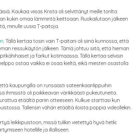
isiä. Kaukaa viisas Krista oli selvittänyt meille torilta
 kukin omaa lämmintä keittoaan. Ruokailutaon jälkeen
tä, minulle uusia T-paitoja.
un
. Tällä kertaa tosin vain T-paitani oli siinä kunnossa, että
ttoman reissukäytön jälkeen. Tämä johtuu siitä, että hieman
tkähihaiset ja farkut kotimaassa. Tällä kertaa selvisin
helppo ostaa vaikka ei osaa kieltä, eikä miesten osastolla
ttä kaupungilla on runsaasti sateenkaarilippuihin
a ihmisistä oli poikkeavan värikkäästi pukeutuneita.
seurattua etäältä pariin otteeseen. Kulkue starttasi kun
uistossa. Tallensin vähän etäältä iloista poppia videollekin.
rtyä leikkipuistoon, missä tulikin vietettyä hyvä hetki
ymiseen hotellille ja illalliseen.