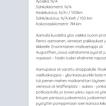
Ajoaika: N/A
Sähkökilometrit: N/A
Keskikulutus: N/A l / 100km
Sähkökulutus: N/A kWh / 100 km
Kokonaiskilometrit: 744 km
Aamulla kuudelta ylös vaikka nuorin prot
Rento aamiainen, viimeiset pakkaukset 
liikkeelle. Ensimmäinen matkaetappi oli
Augustfhen, jossa vaihdoimme pyörät juna
nopeasti – hädin tuskin ehdimme napos
Aamupäivä oli varattu shoppailulle. Rosk
vaelluskauppa – yksi kaasupurkki lisää 
tuli pienen miehen matkamittari täyteen
vieressä oli Waffenplatz – aukea – jonka 
potkuautolla
ja toinen pikku lapsi oli yhte
lintujen perässä juoksemista, juoksemista
pystyttiin pomppimaan isien kanssa kiikus