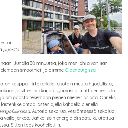
estoi.
ja
pyörillä
an. Junalla 30 minuuttia, joka meni ohi aivan liian
telemaan smoothiet, ja olimme
Oldenburgissa
.
aton kauppa – irtokarkkia ja jotain muuta hyödyllistä,
mukaan ja sitten piti käydä syömässä, mutta ennen sitä
 ja piti päästä tekemään pienen miehen asioita. Onneksi
lastenliike antaa lasten ajella kahdella pienellä
istyöfiiliksissä
. Autoilla sekoilua, vesilähteessä sekoilua,
 vailla järkeä. Jahka isoin energia oli saatu kulutettua
sa. Sitten taas koohellettiin.