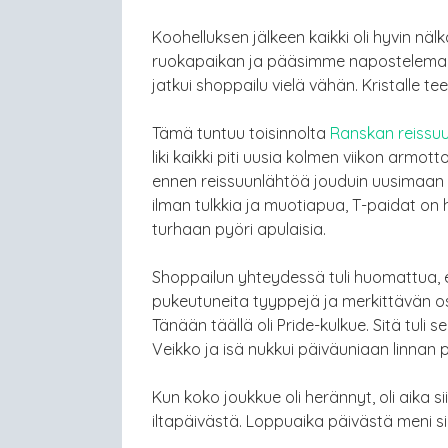
Koohelluksen jälkeen kaikki oli hyvin nälkä
ruokapaikan ja pääsimme napostelemaan
jatkui shoppailu vielä vähän. Kristalle tee
Tämä tuntuu toisinnolta
Ranskan reissu
liki kaikki piti uusia kolmen viikon armo
ennen reissuunlähtöä jouduin uusimaan pi
ilman tulkkia ja muotiapua, T-paidat on 
turhaan pyöri apulaisia.
Shoppailun yhteydessä tuli huomattua, e
pukeutuneita tyyppejä ja merkittävän os
Tänään täällä oli Pride-kulkue. Sitä tuli 
Veikko ja isä nukkui päiväuniaan linnan p
Kun koko joukkue oli herännyt, oli aika sii
iltapäivästä. Loppuaika päivästä meni siirt