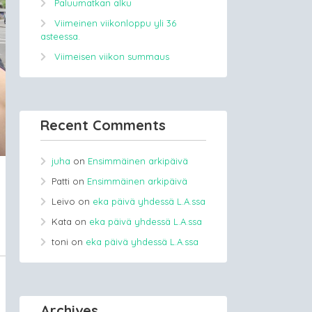
Paluumatkan alku
Viimeinen viikonloppu yli 36
asteessa.
Viimeisen viikon summaus
Recent Comments
juha
on
Ensimmäinen arkipäivä
Patti
on
Ensimmäinen arkipäivä
Leivo
on
eka päivä yhdessä L.A.ssa
Kata
on
eka päivä yhdessä L.A.ssa
toni
on
eka päivä yhdessä L.A.ssa
Archives