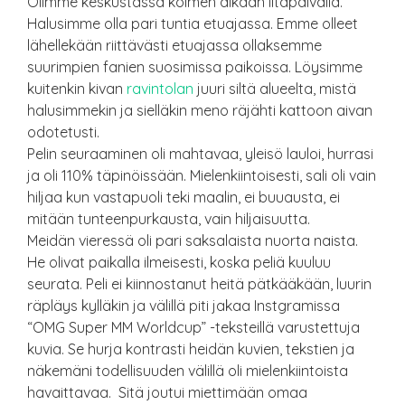
Olimme keskustassa kolmen aikaan iltapäivällä.
Halusimme olla pari tuntia etuajassa. Emme olleet
lähellekään riittävästi etuajassa ollaksemme
suurimpien fanien suosimissa paikoissa. Löysimme
kuitenkin kivan
ravintolan
juuri siltä alueelta, mistä
halusimmekin ja sielläkin meno räjähti kattoon aivan
odotetusti.
Pelin seuraaminen oli mahtavaa, yleisö lauloi, hurrasi
ja oli 110% täpinöissään. Mielenkiintoisesti, sali oli vain
hiljaa kun vastapuoli teki maalin, ei buuausta, ei
mitään tunteenpurkausta, vain hiljaisuutta.
Meidän vieressä oli pari saksalaista nuorta naista.
He olivat paikalla ilmeisesti, koska peliä kuuluu
seurata. Peli ei kiinnostanut heitä pätkääkään, luurin
räpläys kylläkin ja välillä piti jakaa Instgramissa
“OMG Super MM Worldcup” -teksteillä varustettuja
kuvia. Se hurja kontrasti heidän kuvien, tekstien ja
näkemäni todellisuuden välillä oli mielenkiintoista
havaittavaa. Sitä joutui miettimään omaa