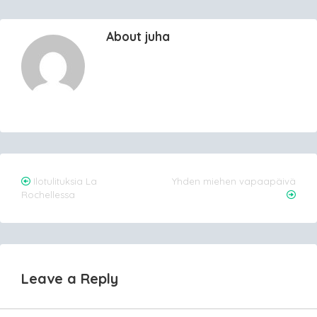
About juha
Post
Ilotulituksia La
Yhden miehen vapaapäivä
Rochellessa
navigation
Leave a Reply