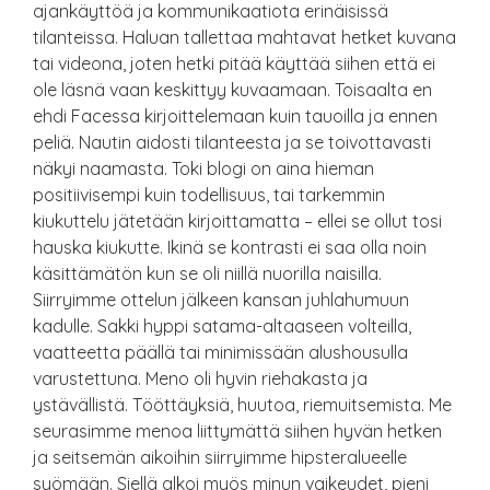
ajankäyttöä ja kommunikaatiota erinäisissä
tilanteissa. Haluan tallettaa mahtavat hetket kuvana
tai videona, joten hetki pitää käyttää siihen että ei
ole läsnä vaan keskittyy kuvaamaan. Toisaalta en
ehdi Facessa kirjoittelemaan kuin tauoilla ja ennen
peliä. Nautin aidosti tilanteesta ja se toivottavasti
näkyi naamasta. Toki blogi on aina hieman
positiivisempi kuin todellisuus, tai tarkemmin
kiukuttelu jätetään kirjoittamatta – ellei se ollut tosi
hauska kiukutte. Ikinä se kontrasti ei saa olla noin
käsittämätön kun se oli niillä nuorilla naisilla.
Siirryimme ottelun jälkeen kansan juhlahumuun
kadulle. Sakki hyppi satama-altaaseen volteilla,
vaatteetta päällä tai minimissään alushousulla
varustettuna. Meno oli hyvin riehakasta ja
ystävällistä. Tööttäyksiä, huutoa, riemuitsemista. Me
seurasimme menoa liittymättä siihen hyvän hetken
ja seitsemän aikoihin siirryimme hipsteralueelle
syömään. Siellä alkoi myös minun vaikeudet, pieni