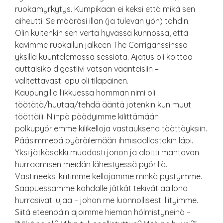
ruokamyrkytys. Kumpikaan ei keksi että mikä sen
aiheutti. Se määräsi illan (ja tulevan yön) tahdin.
Olin kuitenkin sen verta hyvässä kunnossa, että
kävimme ruokailun jälkeen The Corriganssinssa
yksillä kuuntelemassa sessiota. Ajatus oli koittaa
auttaisiko digestiivi vatsan väänteisiin –
valitettavasti apu oli tilapäinen.
Kaupungilla liikkuessa homman nimi oli
töötätä/huutaa/tehdä ääntä jotenkin kun muut
tööttäili. Niinpä päädyimme kilittämään
polkupyöriemme kilikelloja vastauksena tööttäyksiin.
Pääsimmepä pyöräilemään ihmisaallostakin läpi.
Yksi jätkäsakki muodosti jonon ja aloitti mahtavan
hurraamisen meidän lähestyessä pyörillä.
Vastineeksi kilitimme kellojamme minkä pystyimme.
Saapuessamme kohdalle jätkät tekivät aallona
hurrasivat lujaa – johon me luonnollisesti liityimme.
Siitä eteenpäin ajoimme hieman hölmistyneinä –