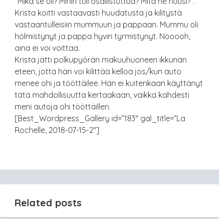
“Mikä se oli? Mihin tuli osallistuttua? Mitä ne huusi?”.
Krista koitti vastaavasti huudatusta ja kilitystä
vastaantulleisiin mummuun ja pappaan. Mummu oli
hölmistynyt ja pappa hyvin tyrmistynyt. Nooooh,
aina ei voi voittaa.
Krista jätti polkupyörän makuuhuoneen ikkunan
eteen, jotta hän voi kilittää kelloa jos/kun auto
menee ohi ja tööttäilee. Hän ei kuitenkaan käyttänyt
tätä mahdollisuutta kertaakaan, vaikka kahdesti
meni autoja ohi tööttäillen.
[Best_Wordpress_Gallery id=”183″ gal_title=”La
Rochelle, 2018-07-15-2″]
Related posts