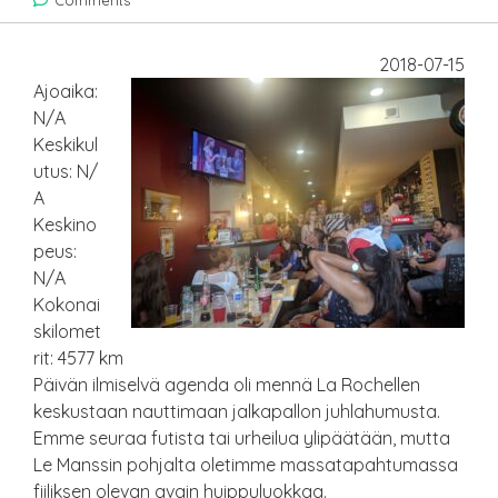
Comments
2018-07-15
Ajoaika:
N/A
Keskikul
utus: N/
A
Keskino
peus:
N/A
Kokonai
skilomet
rit: 4577 km
Päivän ilmiselvä agenda oli mennä La Rochellen
keskustaan nauttimaan jalkapallon juhlahumusta.
Emme seuraa futista tai urheilua ylipäätään, mutta
Le Manssin pohjalta oletimme massatapahtumassa
fiiliksen olevan avain huippuluokkaa.