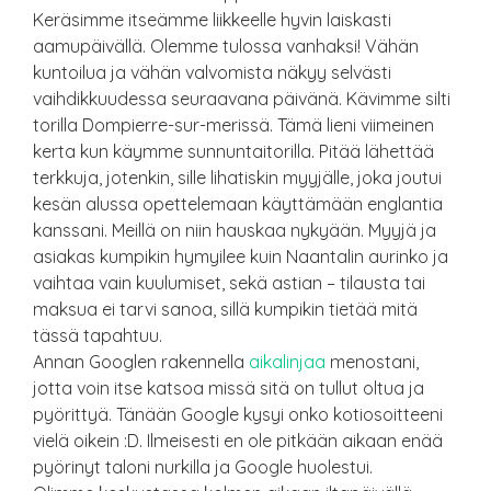
Keräsimme itseämme liikkeelle hyvin laiskasti
aamupäivällä. Olemme tulossa vanhaksi! Vähän
kuntoilua ja vähän valvomista näkyy selvästi
vaihdikkuudessa seuraavana päivänä. Kävimme silti
torilla Dompierre-sur-merissä. Tämä lieni viimeinen
kerta kun käymme sunnuntaitorilla. Pitää lähettää
terkkuja, jotenkin, sille lihatiskin myyjälle, joka joutui
kesän alussa opettelemaan käyttämään englantia
kanssani. Meillä on niin hauskaa nykyään. Myyjä ja
asiakas kumpikin hymyilee kuin Naantalin aurinko ja
vaihtaa vain kuulumiset, sekä astian – tilausta tai
maksua ei tarvi sanoa, sillä kumpikin tietää mitä
tässä tapahtuu.
Annan Googlen rakennella
aikalinjaa
menostani,
jotta voin itse katsoa missä sitä on tullut oltua ja
pyörittyä. Tänään Google kysyi onko kotiosoitteeni
vielä oikein :D. Ilmeisesti en ole pitkään aikaan enää
pyörinyt taloni nurkilla ja Google huolestui.