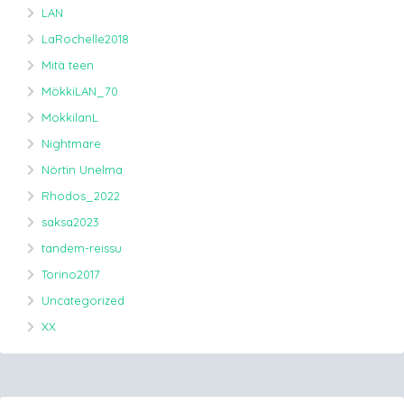
LAN
LaRochelle2018
Mitä teen
MökkiLAN_70
MokkilanL
Nightmare
Nörtin Unelma
Rhodos_2022
saksa2023
tandem-reissu
Torino2017
Uncategorized
XX