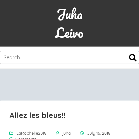
Juha
Leivo
SKIP
TO
CONTENT
Allez les bleus!!
LaRochelle2018
juha
July 16, 2018