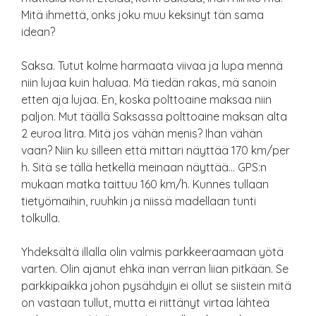
Mitä ihmettä, onks joku muu keksinyt tän sama
idean?
Saksa. Tutut kolme harmaata viivaa ja lupa mennä
niin lujaa kuin haluaa. Mä tiedän rakas, mä sanoin
etten aja lujaa. En, koska polttoaine maksaa niin
paljon. Mut täällä Saksassa polttoaine maksan alta
2 euroa litra. Mitä jos vähän menis? Ihan vähän
vaan? Niin ku silleen että mittari näyttää 170 km/per
h. Sitä se tällä hetkellä meinaan näyttää… GPS:n
mukaan matka taittuu 160 km/h. Kunnes tullaan
tietyömaihin, ruuhkin ja niissä madellaan tunti
tolkulla.
Yhdeksältä illalla olin valmis parkkeeraamaan yötä
varten. Olin ajanut ehkä inan verran liian pitkään. Se
parkkipaikka johon pysähdyin ei ollut se siistein mitä
on vastaan tullut, mutta ei riittänyt virtaa lähteä