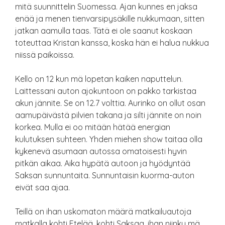
mitä suunnittelin Suomessa. Ajan kunnes en jaksa
enää ja menen tienvarsipysäkille nukkumaan, sitten
jatkan aamulla taas. Tätä ei ole saanut koskaan
toteuttaa Kristan kanssa, koska hän ei halua nukkua
niissä paikoissa.
Kello on 12 kun mä lopetan kaiken naputtelun.
Laittessani auton ajokuntoon on pakko tarkistaa
akun jännite. Se on 12.7 volttia. Aurinko on ollut osan
aamupäivästä pilvien takana ja silti jännite on noin
korkea. Mulla ei oo mitään hätää energian
kulutuksen suhteen. Yhden miehen show taitaa olla
kykenevä asumaan autossa omatoisesti hyvin
pitkän aikaa. Aika hypätä autoon ja hyödyntää
Saksan sunnuntaita. Sunnuntaisin kuorma-auton
eivät saa ajaa.
Teillä on ihan uskomaton määrä matkailuautoja
matkalla kohti Etelää, kohti Saksaa, ihan niinku mä.