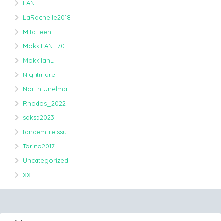
LAN
LaRochelle2018
Mitä teen
MökkiLAN_70
MokkilanL
Nightmare
Nörtin Unelma
Rhodos_2022
saksa2023
tandem-reissu
Torino2017
Uncategorized
XX