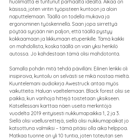
huolimatta ei tuntunut parhaalta idealta. Aikaa on
käsissä, joten viritin työpisteen kuntoon ja aloin
naputtelemaan. Täällä on todella mukava ja
ergonominen työskennellä. Saan jopa siirrettyä
pöytää syrjään niin paljon, että täällä pystyy
kokkaamaan ja liikkumaan etupenkille. Tämä kaikki
on mahdollista, koska täällä on vain yksi henkilö
autossa. Jo kahdestaan tämä olisi mahdotonta.
Samalla pohdin mitä tehdä päivilläni. Eilinen lenkki oli
insipiroiva, kuntoilu on selvästi se mikä nostaa mieltä.
Kuuntelemani audiokirja Awestruck antaa myös
vaikutteita. Haluan vaeltelemaan. Black forest olisi se
paikka, kun vanhoja hittejä toistetaan yksikseen.
Katsellessani karttaa näen useita merkintöjä
vuodelta 2019 erityisesti nukkumapaikka 1, 2 ja 3.
Siellä olisi vaellusreittejä, siellä olisi nukkumapaikat jo
katsottuna valmiiksi – tämä pitäisi olla aika helppoa.
Matkaa tuonne on yli 10 tuntia, joten toteutan sen