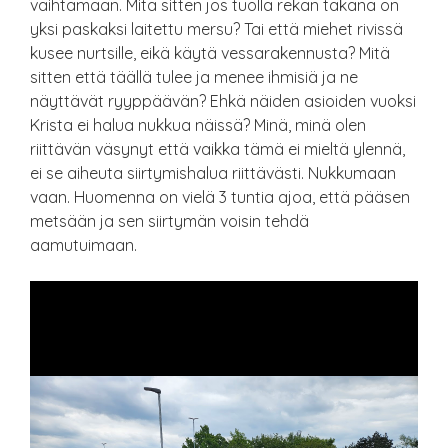
vaihtamaan. Mitä sitten jos tuolla rekan takana on
yksi paskaksi laitettu mersu? Tai että miehet rivissä
kusee nurtsille, eikä käytä vessarakennusta? Mitä
sitten että täällä tulee ja menee ihmisiä ja ne
näyttävät ryyppäävän? Ehkä näiden asioiden vuoksi
Krista ei halua nukkua näissä? Minä, minä olen
riittävän väsynyt että vaikka tämä ei mieltä ylennä,
ei se aiheuta siirtymishalua riittävästi. Nukkumaan
vaan. Huomenna on vielä 3 tuntia ajoa, että pääsen
metsään ja sen siirtymän voisin tehdä
aamutuimaan.