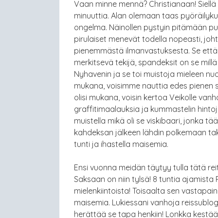
Vaan minne mennä? Christianaan! Siell
minuuttia. Alan olemaan taas pyöräilyku
ongelma. Näinollen pystyin pitämään puo
pirulaiset menevät todella nopeasti, j
pienemmästä ilmanvastuksesta. Se että h
merkitsevä tekijä, spandeksit on se mil
Nyhavenin ja se toi muistoja mieleen nu
mukana, voisimme nauttia edes pienen 
olisi mukana, voisin kertoa Veikolle vanho
graffitimaalauksia ja kummastelin hintoj
muistella mikä oli se viskibaari, jonka tä
kahdeksan jälkeen lähdin polkemaan takai
tunti ja ihastella maisemia.
Ensi vuonna meidän täytyy tulla tätä reit
Saksaan on niin tylsä! 8 tuntia ajamista R
mielenkiintoista! Toisaalta sen vastapai
maisemia. Lukiessani vanhoja reissublog
herättää se tapa henkiin! Lonkka kestä