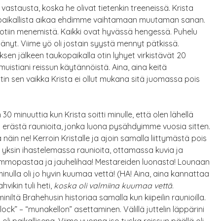
 vastausta, koska he olivat tietenkin treeneissä. Krista
an paikallista aikaa ehdimme vaihtamaan muutaman sanan.
kotiin menemistä. Kaikki ovat hyvässä hengessä. Puhelu
tänyt. Viime yö oli jostain syystä mennyt pätkissä.
n jälkeen taukopaikalla otin lyhyet virkistävät 20
in muistiani reissun käytännöistä. Aina, aina keitä
tin sen vaikka Krista ei ollut mukana sitä juomassa pois
0 minuuttia kun Krista soitti minulle, että olen lähellä
ä erästä raunioita, jonka luona pysähdyimme vuosia sitten.
 näin ne! Kerroin Kristalle ja ajoin samalla liittymästä pois
n yksin ihastelemassa raunioita, ottamassa kuvia ja
ummopastaa ja jauhelihaa! Mestareiden luonasta! Lounaan
minulla oli jo hyvin kuumaa vettä! (HA! Aina, aina kannattaa
vikin tuli heti,
koska oli valmiina kuumaa vettä
.
iltä Brahehusin historiaa samalla kun kiipeilin raunioilla.
ck” – “munakellon” asettaminen. Välillä juttelin läppärini
S oli paikallisena. Viime vuonna iso tuska reissun päällä oli