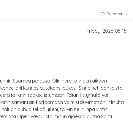
Comments
Friday, 2026-05-15
tunnin Suomea perässä. Olin hereillä viiden aikaan
etokoneellani kunnes autokansi aukesi. Sinne heti aamiaista
tä ja ratin taakse istumaan. Telian liittymällä voi
aloitin samantein korjaamaan valmisteluvirhettäni. Minulta
 haluan puhua tekoälyilleni, tarvin ne. Niinpä viritin
 versiota Open WebUI:sta minun ajaessa autoa kohti