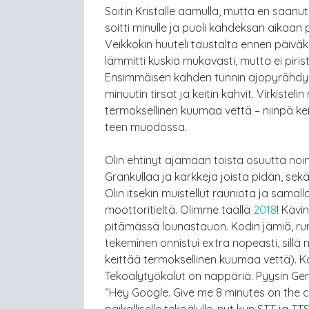
Soitin Kristalle aamulla, mutta en saanut
soitti minulle ja puoli kahdeksan aika
Veikkokin huuteli taustalta ennen päivä
lämmitti kuskia mukavasti, mutta ei piris
Ensimmäisen kahden tunnin ajopyrähdykse
minuutin tirsat ja keitin kahvit. Virkistel
termoksellinen kuumaa vettä – niinpä kei
teen muodossa.
Olin ehtinyt ajamaan toista osuutta noin 3
Grankullaa ja karkkeja joista pidän, sek
Olin itsekin muistellut rauniota ja samalla
moottoritieltä. Olimme täällä
2018
! Kävi
pitämässä lounastauon. Kodin jämiä, r
tekeminen onnistui extra nopeasti, sillä 
keittää termoksellinen kuumaa vettä). Kah
Tekoälytyökalut on näppäriä. Pyysin Gemin
“Hey Google. Give me 8 minutes on the clo
paikalliselle tekoälylle, nyt kun STT ja TT