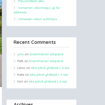
Paluumatkan alku
Viimeinen viikonloppu yli 36
asteessa.
Viimeisen viikon summaus
Recent Comments
juha
on
Ensimmäinen arkipäivä
Patti
on
Ensimmäinen arkipäivä
Leivo
on
eka päivä yhdessä L.A.ssa
Kata
on
eka päivä yhdessä L.A.ssa
toni
on
eka päivä yhdessä L.A.ssa
Archives