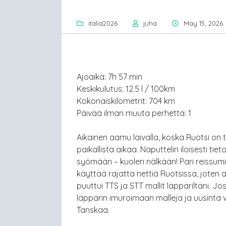
italia2026
juha
May 15, 2026
Ajoaika: 7h 57 min
Keskikulutus: 12.5 l / 100km
Kokonaiskilometrit: 704 km
Päivää ilman muuta perhettä: 1
Aikainen aamu laivalla, koska Ruotsi on 
paikallista aikaa. Naputtelin iloisesti ti
syömään – kuolen nälkään! Pari reissumies
käyttää rajatta nettiä Ruotsissa, joten 
puuttui TTS ja STT mallit läppäriltäni. Jos
läppärin imuroimaan malleja ja uusinta
Tanskaa.