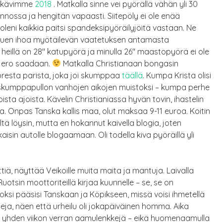
ä kävimme
2018
. Matkalla sinne vei pyörällä vähän yli 30
nnossa ja hengitän vapaasti. Siitepöly ei ole enää
leni kaikkia paitsi spandeksipyöräilyjöitä vastaan. Ne
ohtuen ihoa myötäilevän vaatetuksen antamasta
eillä on 28″ katupyörä ja minulla 26″ maastopyörä ei ole
lä ero saadaan.
Matkalla Christianaan bongasin
oresta parista, joka joi skumppaa
täällä
. Kumpa Krista olisi
skumppapullon vanhojen aikojen muistoksi – kumpa perhe
ista ajoista. Kävelin Christianiassa hyvän tovin, ihastelin
a. Onpas Tanska kallis maa, olut maksaa 9-11 euroa. Koitin
ältä löysin, mutta en hokannut kaivella blogia, joten
sin autolle blogaamaan. Oli todella kiva pyöräillä yli
tiä, näyttää Veikoille muita maita ja mantuja. Laivalla
uotsin moottoriteillä kirjaa kuunnelle – se, se on
noksi pääsisi Tanskaan ja Köpikseen, missä voisi ihmetellä
eja, näen että urheilu oli jokapäiväinen homma. Aika
ä yhden viikon verran aamulenkkejä – eikä huomenaamulla