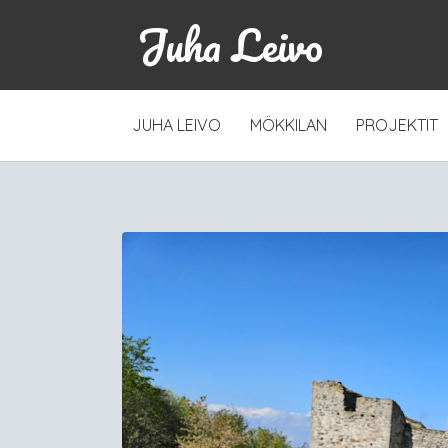
Juha Leivo
SKIP
JUHA LEIVO
MÖKKILAN
PROJEKTIT
TO
CONTENT