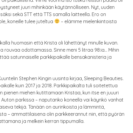
 pystyneet juuri mihinkään käytännölliseen. Nyt, uuden
isäksi sekä STT että TTS samalla laitteella. Ero on
e, koneille tulee juteltua
– elämme mielenkiintoista
alla huomasin että Krista oli lähettänyt minulle kuvan.
lla rouvaa odottamassa. Sinne meni 5 litraa 98:ia… Mihin
tää satunnaiselle parkkipaikalle bensakanisteria ja
untelin Stephen Kingin uusinta kirjaa, Sleeping Beauties.
alle kuin 2017 ja 2018. Parkkipaikalta tuli soitetettua
ain pienen miehen kutittamaan Kristaa, kun itse en juuuri
lalla. Auton parkissa – naputanko koneella vai käynkö vanhat
aiseva tekijä. Tänään on aurinkoista ja lämmintä,
ta – ammattilaisena olin parkkeerannut niin, että pyörän
ttamana ja melkein kerran tippumalla.