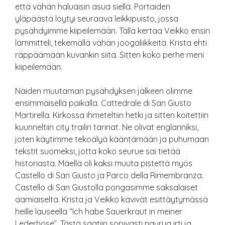
että vähän haluaisin asua siellä. Portaiden
yläpäästä löytyi seuraava leikkipuisto, jossa
pysähdyimme kiipeilemään. Tällä kertaa Veikko ensin
lämmitteli, tekemällä vähän joogaliikkeitä. Krista ehti
räppäämään kuvankin siitä. Sitten koko perhe meni
kiipeilemään.
Näiden muutaman pysähdyksen jälkeen olimme
ensimmäisellä paikalla. Cattedrale di San Giusto
Martirella. Kirkossa ihmeteltiin hetki ja sitten koitettiin
kuunneltiin city trailin tarinat. Ne olivat englanniksi,
joten käytimme tekoälyä kääntämään ja puhumaan
tekstit suomeksi, jotta koko seurue sai tietää
historiasta. Mäellä oli kaksi muuta pistettä myös
Castello di San Giusto ja Parco della Rimembranza.
Castello di San Giustolla pongasimme saksalaiset
aamiaiselta. Krista ja Veikko kävivät esittäytymässä
heille lauseella “Ich habe Sauerkraut in meiner
Lederhose”. Tästä saatiin sopivasti naurua irti ja