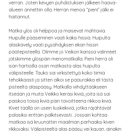
verran. Joten kevyen puhdistuksen jälkeen haava-
alueen annettiin olla. Herran menoa “pieni” jälki ei
haitannut.
Matka ylös oli helppoa ja maisevat mahtavia.
Huipulle pääseminen vaati kaksi hissiä. Huipulta
alaskävely vaati pysähdyksen ekan hissin
päätepisteellä. Olimme jo Veikon kanssa valinneet
jätskimme ylöspäin menomatkalla. Pieni herra oli
isän hartioilla osan matkasta alas huipulta
välipisteelle. Tauko sai virkistettyä koko tiimiä
tehokkaasti ja sitten alkoi se pääurakka eli tästä
pisteeltä alaspääsy. Matkalla viihdyttääkseen
itseään ja muita Veikko keräsi kiviä, joita isä sai
paiskoa toisia kiviä päin tavoitteena rikkoa kiviä.
Kivet täällä on usein liuskekiviä, jotka räjähtävät
palasiksi erittäin palkitsevasti. Jossain kohtaa
matkaa isä kruunattiin maailman parhaaksi kiven
rikkojaksi. Välipisteeltä alas pääsy vei kauan, ainakin