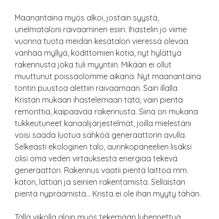
Maanantaina myös alkoi, jostain syystä,
unelmataloni raivaaminen esiin. Ihastelin jo viime
vuonna tuota meidän kesätalon vieressä olevaa
vanhaa myllyä, kodittomien kotia, nyt hylättyä
rakennusta joka tuli myyntiin. Mikään ei ollut
muuttunut poissaolomme aikana. Nyt maanantaina
tontin puustoa alettiin raivaamaan. Sain illalla
Kristan mukaan ihastelemaan tätä, vain pientä
remonttia, kaipaavaa rakennusta. Siinä on mukana
tukkeutuneet kanaalijärjestelmät, joilla mielestäni
voisi saada luotua sähköä generaattorin avulla.
Selkeästi ekologinen talo, aurinkopaneelien lisäksi
olisi oma veden virtauksesta energiaa tekevä
generaattori. Rakennus vaatii pientä laittoa mm.
katon, lattian ja seinien rakentamista. Sellaistan
pientä nypräämistä… Krista ei ole ihan myyty tähän.
Tällä viikolla aloin myös tekemään lyhennettyä