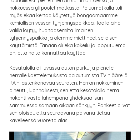
rauhallisesti pienen herran sammahtaessa ja
nukkuessa yli puolet matkasta. Paluumatkalla tuli
myös ekaa kertaa käytettyä bongaamaamme
kemiallisen vessan tyhjennyspaikkaa. Täällä aina
välillä löytyy huoltoasemilta ilmainen
tyhjennyspaikka ja olemme miettineet sellaisen
käyttämistä. Tänään oli eka kokeilu ja lopputulema
on, että näitä kannattaa käyttää.
Kesätalolla oli luvassa auton purku ja pienelle
herralle koettelemuksista palautumista TV:n äärellä
RAIn lastenkanavaa seuraten. Herran nukkuminen
aiheutti, luonnollisesti, sen että kesätalolla herra
nukahti vasta lähempänä yhdeksää isän
sammuessa samaan aikaan sänkyyn. Pohkeet olivat
sen oloiset, että seuraavana päivänä tietää
kävelleensä vuorelta alas.