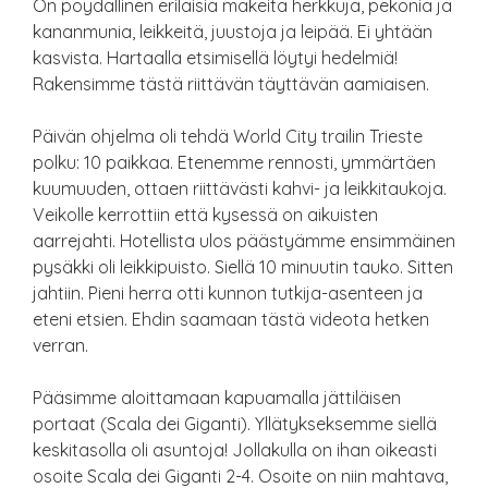
On pöydällinen erilaisia makeita herkkuja, pekonia ja
kananmunia, leikkeitä, juustoja ja leipää. Ei yhtään
kasvista. Hartaalla etsimisellä löytyi hedelmiä!
Rakensimme tästä riittävän täyttävän aamiaisen.
Päivän ohjelma oli tehdä World City trailin Trieste
polku: 10 paikkaa. Etenemme rennosti, ymmärtäen
kuumuuden, ottaen riittävästi kahvi- ja leikkitaukoja.
Veikolle kerrottiin että kysessä on aikuisten
aarrejahti. Hotellista ulos päästyämme ensimmäinen
pysäkki oli leikkipuisto. Siellä 10 minuutin tauko. Sitten
jahtiin. Pieni herra otti kunnon tutkija-asenteen ja
eteni etsien. Ehdin saamaan tästä videota hetken
verran.
Pääsimme aloittamaan kapuamalla jättiläisen
portaat (Scala dei Giganti). Yllätykseksemme siellä
keskitasolla oli asuntoja! Jollakulla on ihan oikeasti
osoite Scala dei Giganti 2-4. Osoite on niin mahtava,