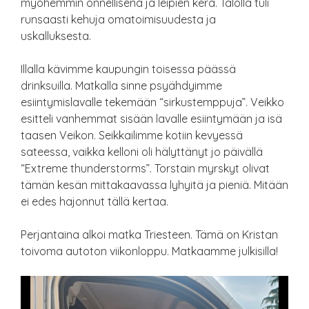
myöhemmin onnellisena ja leipien kera. Talolla tuli
runsaasti kehuja omatoimisuudesta ja
uskalluksesta.
Illalla kävimme kaupungin toisessa päässä
drinksuilla. Matkalla sinne psyähdyimme
esiintymislavalle tekemään “sirkustemppuja”. Veikko
esitteli vanhemmat sisään lavalle esiintymään ja isä
taasen Veikon. Seikkailimme kotiin kevyessä
sateessa, vaikka kelloni oli hälyttänyt jo päivällä
“Extreme thunderstorms”. Torstain myrskyt olivat
tämän kesän mittakaavassa lyhyitä ja pieniä. Mitään
ei edes hajonnut tällä kertaa.
Perjantaina alkoi matka Triesteen. Tämä on Kristan
toivoma autoton viikonloppu. Matkaamme julkisilla!