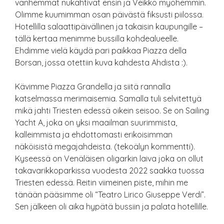
vanhemmat nukahtivat ensin ja Veikko myöhemmin.
Olimme kuumimman osan päivästä fiksusti piilossa.
Hotellilla salaattipäivällinen ja takaisin kaupungille –
tällä kertaa menimme bussilla kohdealueelle.
Ehdimme vielä käydä pari paikkaa Piazza della
Borsan, jossa otettiin kuva kahdesta Ahdista :).
Kävimme Piazza Grandella ja siitä rannalla
katselmassa merimaisemia. Samalla tuli selvitettyä
mikä jahti Triesten edessä oikein seisoo. Se on Sailing
Yacht A, joka on yksi maailman suurimmista,
kalleimmista ja ehdottomasti erikoisimman
näköisistä megajahdeista. (tekoälyn kommentti).
Kyseessä on Venäläisen oligarkin laiva joka on ollut
takavarikkoparkissa vuodesta 2022 saakka tuossa
Triesten edessä. Reitin viimeinen piste, mihin me
tänään pääsimme oli “Teatro Lirico Giuseppe Verdi”.
Sen jälkeen oli aika hypätä bussiin ja palata hotellille.