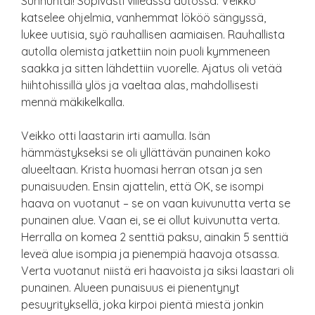
Sunnuntai! Sopivasti viileässä autossa. Veikko
katselee ohjelmia, vanhemmat lököö sängyssä,
lukee uutisia, syö rauhallisen aamiaisen. Rauhallista
autolla olemista jatkettiin noin puoli kymmeneen
saakka ja sitten lähdettiin vuorelle. Ajatus oli vetää
hiihtohissillä ylös ja vaeltaa alas, mahdollisesti
mennä mäkikelkalla.
Veikko otti laastarin irti aamulla. Isän
hämmästykseksi se oli yllättävän punainen koko
alueeltaan. Krista huomasi herran otsan ja sen
punaisuuden. Ensin ajattelin, että OK, se isompi
haava on vuotanut – se on vaan kuivunutta verta se
punainen alue. Vaan ei, se ei ollut kuivunutta verta.
Herralla on komea 2 senttiä paksu, ainakin 5 senttiä
leveä alue isompia ja pienempiä haavoja otsassa.
Verta vuotanut niistä eri haavoista ja siksi laastari oli
punainen. Alueen punaisuus ei pienentynyt
pesuyrityksellä, joka kirpoi pientä miestä jonkin