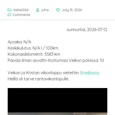
italia2026
juha
July 15, 2026
Comments
sunnuntai, 2026-07-12
Ajoaika: N/A
Keskikulutus: N/A l / 100km
Kokonaiskilometrit: 5583 km
Päivää ilman asvaltti-ihottumaa Veikon polvissa: 10
Veikon ja Kristan viikonloppu vietettiin
Gradossa
.
Heillä oli tarve rantaviikonlopulle.