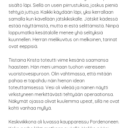
sisältö läpi. Siellä on usein piirrustuksia, joskus pieniä
tehtyjä juttuja. Kaikki käydään läpi, yksi kerrallaan
samalla kun kävellään jätskikiskalle. Jätskit kädessä
estää näyttämistä, mutta ei estä selittämistä. Niinpä
loppumatka kesätalolle menee yhä selityksiä
kuunnellen. Herran mielikuvitus on melkoinen, tarinat
ovat eeppisiä.
Tiistaina Krista toteutti viime kesänä saamansa
haasteen. Hän meni uimaan tuohon viereiseen
vuoristovesipuroon. Olin vahtimassa, että mitään
pahaa ei tapahdu näin hienon idean
toteuttamisessa. Vesi oli viileää ja nainen näytti
virkistyneen merkittävästi tehtyään operaationsa.
Näkymät ojassa olivat kuulemma upeat, sillä ne ovat
kohti vanhaa myllyä.
Keskiviikkona oli luvassa kauppareissu Pordenoneen.