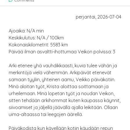
perjantai, 2026-07-04
Ajoaika: N/A min
Keskikulutus: N/A / 100km
Kokonaiskilometrit: 5583 km
Päivää ilman asvaltti-ihottumaa Veikon polvissa: 3
Arki etenee yhä vauhdikkaasti, kuvia tulee vähän ja
merkintöjä vielä vähemmän. Arkipäivät etenevät
samaan tyyliin, yhteinen aamu, Veikko päiväkotiin.
Minä aloitan työt, Krista aloittaa soittamaan ja
urheilemaan. Minä lopetan työt ja noudan Veikon,
sitten tehdään arkihommat kuten kaupassa käynnit,
siivoamiset ja jäljellä jäävällä ajalla leikitään. Ollaan
uima-altaassa tai leegojen äärellä.
Päiväkodista kun kävellään kotiin käydään repun