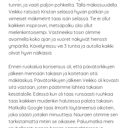
tunnin, ja vaati paljon pohkeilta. Tällä mäkiosuudella
Veikko ratsasti Kristan selässä hyvän pätkän ja
viimeiset mäkimetrit taas isän selässä. Tie ei ollut
kaikkein inspiroivin, metsäpolku olisi ollut
mielenkiintoisempi. Vastineeksi tosin olimme
avoimella koko ajan ja vuoret näkyivät hienosti
ympärillä. Kävelyreissu vei 3 tuntia ja autolla kaikki
olivat hyvin nälkäisiä.
Ennen ruokailua konsensus oli, että päivätorkkujen
jälkeen mennään takaisin ja koitetaan sitä
mäkilaskua. Päivätorkkujen jälkeen Veikko oli kovasti
sitä vastaan, joten päätimme lähteä takaisin
kesätalolle. Edessä kun oli taas runsaasti ruuhkaa
taas kaikkien muidenkin halutessa palata takaisin.
Matkalla Google taas ilmoitti löytäneensä oikotien,
joka säästi joitakin minuutteja. Nauraen otimme sen
tarkistamatta miten se oikaisee. Paluumatka meni