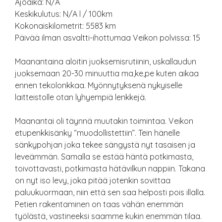
Ajoaika: N/A
Keskikulutus: N/A l / 100km
Kokonaiskilometrit: 5583 km
Päivää ilman asvaltti-ihottumaa Veikon polvissa: 15
Maanantaina aloitin juoksemisrutiinin, uskallaudun
juoksemaan 20-30 minuuttia ma,ke,pe kuten aikaa
ennen tekolonkkaa. Myönnytyksenä nykyiselle
laitteistolle otan lyhyempiä lenkkejä.
Maanantai oli täynnä muutakin toimintaa. Veikon
etupenkkisänky “muodollistettiin”. Tein hänelle
sänkypohjan joka tekee sängystä nyt tasaisen ja
leveämmän. Samalla se estää häntä potkimasta,
toivottavasti, potkimasta hätävilkun nappiin. Takana
on nyt iso levy, joka pitää jotenkin sovittaa
paluukuormaan, niin että sen saa helposti pois illalla.
Petien rakentaminen on taas vähän enemmän
työlästä, vastineeksi saamme kukin enemmän tilaa.