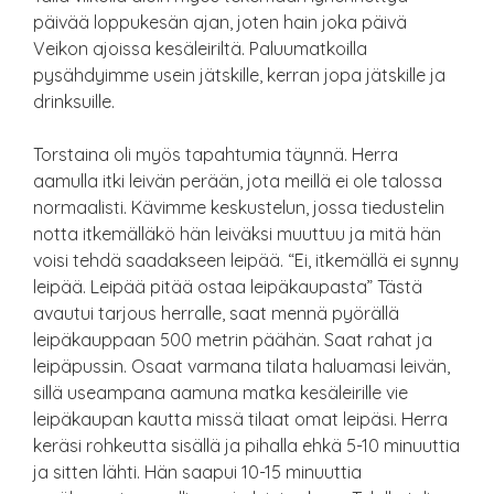
päivää loppukesän ajan, joten hain joka päivä
Veikon ajoissa kesäleiriltä. Paluumatkoilla
pysähdyimme usein jätskille, kerran jopa jätskille ja
drinksuille.
Torstaina oli myös tapahtumia täynnä. Herra
aamulla itki leivän perään, jota meillä ei ole talossa
normaalisti. Kävimme keskustelun, jossa tiedustelin
notta itkemälläkö hän leiväksi muuttuu ja mitä hän
voisi tehdä saadakseen leipää. “Ei, itkemällä ei synny
leipää. Leipää pitää ostaa leipäkaupasta” Tästä
avautui tarjous herralle, saat mennä pyörällä
leipäkauppaan 500 metrin päähän. Saat rahat ja
leipäpussin. Osaat varmana tilata haluamasi leivän,
sillä useampana aamuna matka kesäleirille vie
leipäkaupan kautta missä tilaat omat leipäsi. Herra
keräsi rohkeutta sisällä ja pihalla ehkä 5-10 minuuttia
ja sitten lähti. Hän saapui 10-15 minuuttia