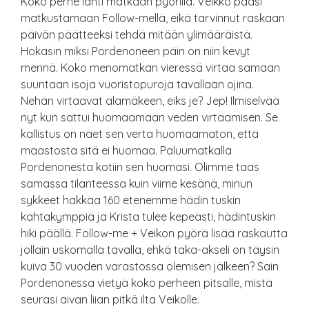
Koko perhe lähti matkaan pyörillä. Veikko pääsi
matkustamaan Follow-mellä, eikä tarvinnut raskaan
päivän päätteeksi tehdä mitään ylimääräistä.
Hokasin miksi Pordenoneen päin on niin kevyt
mennä. Koko menomatkan vieressä virtaa samaan
suuntaan isoja vuoristopuroja tavallaan ojina.
Nehän virtaavat alamäkeen, eiks je? Jep! Ilmiselvää
nyt kun sattui huomaamaan veden virtaamisen. Se
kallistus on näet sen verta huomaamaton, että
maastosta sitä ei huomaa. Paluumatkalla
Pordenonesta kotiin sen huomasi. Olimme taas
samassa tilanteessa kuin viime kesänä, minun
sykkeet hakkaa 160 etenemme hädin tuskin
kahtakymppiä ja Krista tulee kepeästi, hädintuskin
hiki päällä. Follow-me + Veikon pyörä lisää raskautta
jollain uskomalla tavalla, ehkä taka-akseli on täysin
kuiva 30 vuoden varastossa olemisen jälkeen? Sain
Pordenonessa vietyä koko perheen pitsalle, mistä
seurasi aivan liian pitkä ilta Veikolle.