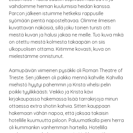
vaihdoimme hieman kuulumisia heidän kanssa.
Parcon jälkeen istuimme hetkeksi rappusille
syömään pientä naposteltavaa. Olimme ilmeisen
kuvattavan näköisiä, sillä joku toinen turisti otti
meistä kuvan ja halusi jakaa ne meille. Tuo kuva mikä
on otettu meistä kolmesta takaapäin on siis
ulkopuolisen ottama. Kiitimme kovasti, kuva on
mielestämme onnistunut.
Aamupäivän viimeinen pysäkki oli Roman Theatre of
Trieste. Sen jälkeen oli pakko mennä kahville. Kahvilla
miehistö hyytyi pahemmin ja Krista vihelsi pelin
poikki tyylikkäästi. Veikko ja Krista kävi
kirjakaupassa hakemassa lisää tarrakirjoja minun
ottaessa extra shotin kahvia. Sitten kauppaan
hakemaan vähän napoa, että jaksaa takaisin
hotellille kuumuutta piiloon. Paluumatkalla pieni herra
oli kummankin vanhemman harteilla. Hotellilla