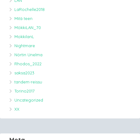
LAN
LaRochelle2018
Mitä teen
MökkiLAN_70
MokkilanL
Nightmare
Nörtin Unelma
Rhodos_2022
saksa2023
tandem-reissu
Torino2017
Uncategorized
XX
Meta