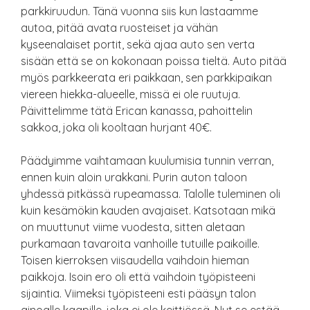
parkkiruudun. Tänä vuonna siis kun lastaamme
autoa, pitää avata ruosteiset ja vähän
kyseenalaiset portit, sekä ajaa auto sen verta
sisään että se on kokonaan poissa tieltä. Auto pitää
myös parkkeerata eri paikkaan, sen parkkipaikan
viereen hiekka-alueelle, missä ei ole ruutuja.
Päivittelimme tätä Erican kanassa, pahoittelin
sakkoa, joka oli kooltaan hurjant 40€.
Päädyimme vaihtamaan kuulumisia tunnin verran,
ennen kuin aloin urakkani. Purin auton taloon
yhdessä pitkässä rupeamassa. Talolle tuleminen oli
kuin kesämökin kauden avajaiset. Katsotaan mikä
on muuttunut viime vuodesta, sitten aletaan
purkamaan tavaroita vanhoille tutuille paikoille.
Toisen kierroksen viisaudella vaihdoin hieman
paikkoja. Isoin ero oli että vaihdoin työpisteeni
sijaintia. Viimeksi työpisteeni esti pääsyn talon