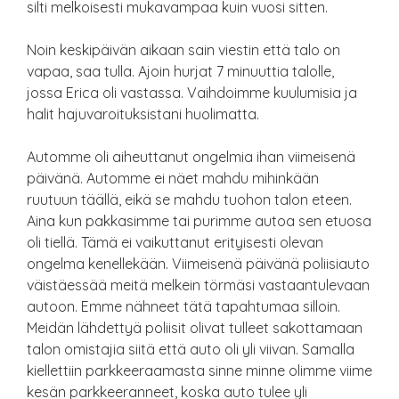
silti melkoisesti mukavampaa kuin vuosi sitten.
Noin keskipäivän aikaan sain viestin että talo on
vapaa, saa tulla. Ajoin hurjat 7 minuuttia talolle,
jossa Erica oli vastassa. Vaihdoimme kuulumisia ja
halit hajuvaroituksistani huolimatta.
Automme oli aiheuttanut ongelmia ihan viimeisenä
päivänä. Automme ei näet mahdu mihinkään
ruutuun täällä, eikä se mahdu tuohon talon eteen.
Aina kun pakkasimme tai purimme autoa sen etuosa
oli tiellä. Tämä ei vaikuttanut erityisesti olevan
ongelma kenellekään. Viimeisenä päivänä poliisiauto
väistäessää meitä melkein törmäsi vastaantulevaan
autoon. Emme nähneet tätä tapahtumaa silloin.
Meidän lähdettyä poliisit olivat tulleet sakottamaan
talon omistajia siitä että auto oli yli viivan. Samalla
kiellettiin parkkeeraamasta sinne minne olimme viime
kesän parkkeeranneet, koska auto tulee yli