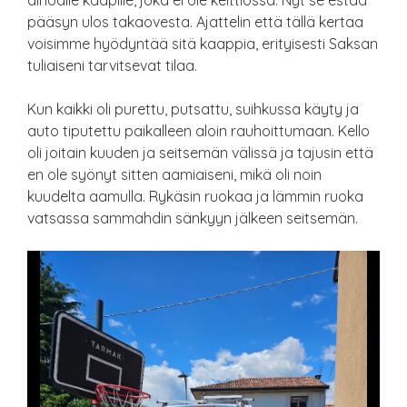
ainoalle kaapille, joka ei ole keittiössä. Nyt se estää
pääsyn ulos takaovesta. Ajattelin että tällä kertaa
voisimme hyödyntää sitä kaappia, erityisesti Saksan
tuliaiseni tarvitsevat tilaa.
Kun kaikki oli purettu, putsattu, suihkussa käyty ja
auto tiputettu paikalleen aloin rauhoittumaan. Kello
oli joitain kuuden ja seitsemän välissä ja tajusin että
en ole syönyt sitten aamiaiseni, mikä oli noin
kuudelta aamulla. Rykäsin ruokaa ja lämmin ruoka
vatsassa sammahdin sänkyyn jälkeen seitsemän.