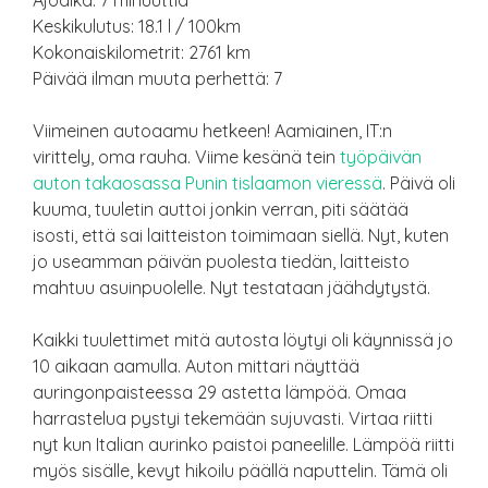
Ajoaika: 7 minuuttia
Keskikulutus: 18.1 l / 100km
Kokonaiskilometrit: 2761 km
Päivää ilman muuta perhettä: 7
Viimeinen autoaamu hetkeen! Aamiainen, IT:n
virittely, oma rauha. Viime kesänä tein
työpäivän
auton takaosassa Punin tislaamon vieressä
. Päivä oli
kuuma, tuuletin auttoi jonkin verran, piti säätää
isosti, että sai laitteiston toimimaan siellä. Nyt, kuten
jo useamman päivän puolesta tiedän, laitteisto
mahtuu asuinpuolelle. Nyt testataan jäähdytystä.
Kaikki tuulettimet mitä autosta löytyi oli käynnissä jo
10 aikaan aamulla. Auton mittari näyttää
auringonpaisteessa 29 astetta lämpöä. Omaa
harrastelua pystyi tekemään sujuvasti. Virtaa riitti
nyt kun Italian aurinko paistoi paneelille. Lämpöä riitti
myös sisälle, kevyt hikoilu päällä naputtelin. Tämä oli