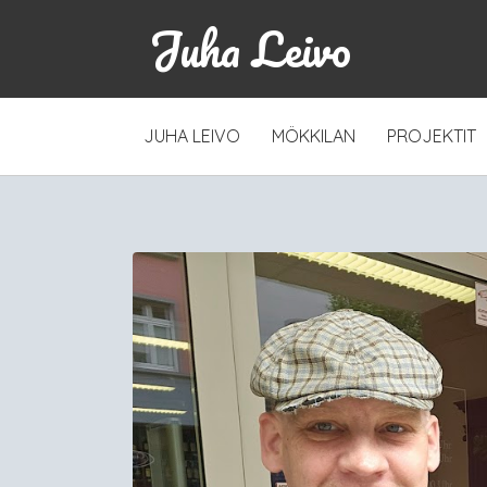
Juha Leivo
SKIP
JUHA LEIVO
MÖKKILAN
PROJEKTIT
TO
CONTENT