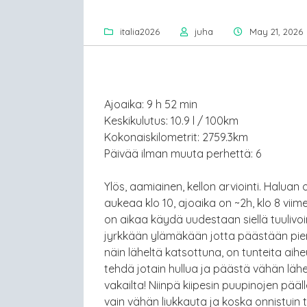
italia2026
juha
May 21, 2026
Ajoaika: 9 h 52 min
Keskikulutus: 10.9 l / 100km
Kokonaiskilometrit: 2759.3km
Päivää ilman muuta perhettä: 6
Ylös, aamiainen, kellon arviointi. Haluan 
aukeaa klo 10, ajoaika on ~2h, klo 8 viime
on aikaa käydä uudestaan siellä tuulivo
jyrkkään ylämäkään jotta päästään piene
näin läheltä katsottuna, on tunteita aihe
tehdä jotain hullua ja päästä vähän lä
vakailta! Niinpä kiipesin puupinojen pääl
vain vähän liukkauta ja koska onnistuin 