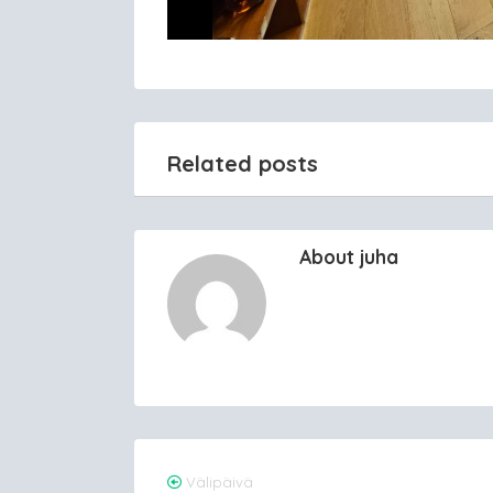
Related posts
About juha
Post
Välipäivä