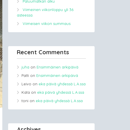
Paluumatkan alku
Viimeinen viikonloppu yli 36
asteessa.
Viimeisen viikon summaus
Recent Comments
juha
on
Ensimmäinen arkipäivä
Patti
on
Ensimmäinen arkipäivä
Leivo
on
eka päivä yhdessä L.A.ssa
Kata
on
eka päivä yhdessä L.A.ssa
toni
on
eka päivä yhdessä L.A.ssa
Archives