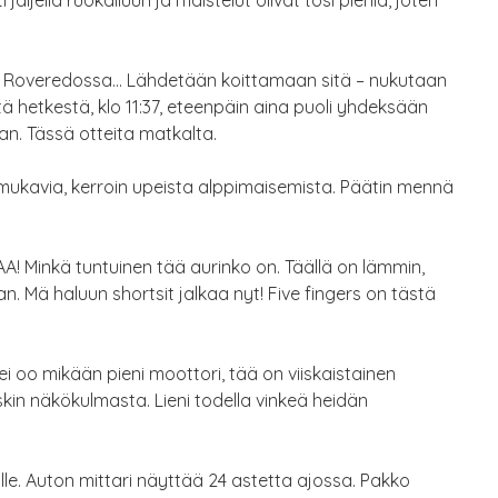
len Roveredossa… Lähdetään koittamaan sitä – nukutaan
tä hetkestä, klo 11:37, eteenpäin aina puoli yhdeksään
an. Tässä otteita matkalta.
 mukavia, kerroin upeista alppimaisemista. Päätin mennä
AA! Minkä tuntuinen tää aurinko on. Täällä on lämmin,
n. Mä haluun shortsit jalkaa nyt! Five fingers on tästä
ei oo mikään pieni moottori, tää on viiskaistainen
kin näkökulmasta. Lieni todella vinkeä heidän
alle. Auton mittari näyttää 24 astetta ajossa. Pakko