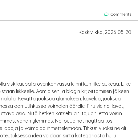
Comments
Keskiviikko, 2026-05-20
olla viskikaupalla ovenkahvassa kiinni kun liike aukeaa. Liike
istään liikkeelle. Aamiaisen ja blogin kirjoittamisen jälkeen
imalalla. Kevyttä juoksua ylämäkeen, kävelyä, juoksua
ssä aamutihkussa voimalan äärelle. Piru vie noi lavat,
uttava asia. Niitä hetken katseltuani tajuan, että voisin
hemmäs, vähän ylemmäs. Noi puupinot näyttää tosi
le lapoja ja voimalaa ihmettelemään. Tihkun vuoksi ne oli
toteutuksessa idea voidaan siirtä kategoriasta hullu