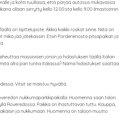
älle ja kohti tuulilasia, että pärjää autossa mukavassa
ana ollaan siirrytty kello 12.00:sta kello 9.00 ilmastoinnin
äällä on lajittelupiste. Äkkiä kaikki roskat sinne. Niitä on
ut mikä jää jätekassiin. Etsin Pordenenosta pitsapaikan ja
lä.
iheuttaa massiivisen jonon ja hidastuksen täällä Italian
mitä alta pari tuntia Italiassa? Nämä hidastukset saattaa
dessä. Vitsit se maistuu hyvältä.
overedon nukkumaparkkipaikalla. Huomenna saan talon.
elyllä Roveredossa. Paikka on ihastuttavan tuttu. Kauppa,
kä takaisin ja nukkumaan. Huomenna on taloon muutto