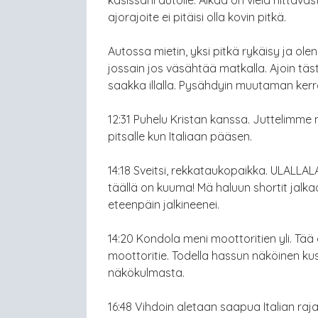
ajorajoite ei pitäisi olla kovin pitkä.
Autossa mietin, yksi pitkä rykäisy ja o
jossain jos väsähtää matkalla. Ajoin täs
saakka illalla. Pysähdyin muutaman kerr
12:31 Puhelu Kristan kanssa. Juttelimme
pitsalle kun Italiaan pääsen.
14:18 Sveitsi, rekkataukopaikka. ULALLAL
täällä on kuuma! Mä haluun shortit jalkaa
eteenpäin jalkineenei.
14:20 Kondola meni moottoritien yli. Tää 
moottoritie. Todella hassun näköinen kus
näkökulmasta.
16:48 Vihdoin aletaan saapua Italian raj