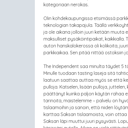
kategoriaan nerokas.
Olin kohdekaupungissa etsimässä parkki
teknologian takapajula. Täällä verkkoyh
ja ole aikana jolloin juuri ketään muuta
maksulliset pysäköintipaikat, kaikkialla. 
auton hanskalokerossa oli kolikoita, juuri
parkkiaikaa. Sen pitää riittää ostoksiin 
The Independent saa minulta täydet 5 tä
Minulle tuodaan tasting laseja sitä tahtia
laatuun saattaa auttaa myös se että kerä
pulloja. Katselen, lisään pulloja, juttelen
päättänyt kuinka paljon käytän rahaa e
tarinoita, maistelemme – palvelu on hyv
tislaamoihin ja sanoin, että niiden löytäm
karttaa Saksan tislaamoista, voin ottaa
Saksan läpi muuttui juuri pysyvästi. Lopu
käsissäni autolle. Aikaa on vielä riittäväst