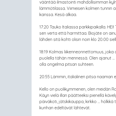
vääntää ilmastointi mahdollisimman kylm
lämmötilassa. Viimeisen kolmen tunnin aik
kanssa. Kesä alkaa.
17:20 Tauko Italiassa parkkipaikalla. HEI! T
sen verta että harmittaa. Biojäte on ain
lähden sitä kohti olisin noin klo 20.00 siel
18:19 Kolmas liikenneonnettomuus, joka a
puolella tähän mennessä. Olen ajanut … 
olla ongelma pitsan suhteen.
20:55 Lämmin, italialinen pitsa naaman e
Kello on puolikymmenen, olen meidän R
Käyn vielä illan päätteeksi pienellä käv
päiväkoti, jätskikauppa, kirkko … hölk
kunhan edeltävät lähtevät.