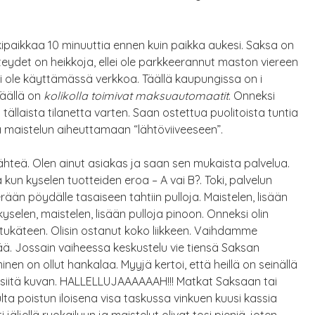
paikkaa 10 minuuttia ennen kuin paikka aukesi. Saksa on
teydet on heikkoja, ellei ole parkkeerannut maston viereen
 ei ole käyttämässä verkkoa. Täällä kaupungissa on i
Täällä on
kolikolla toimivat maksuautomaatit
. Onneksi
 tällaista tilanetta varten. Saan ostettua puolitoista tuntia
ja maistelun aiheuttamaan “lähtöviiveeseen”.
hteä. Olen ainut asiakas ja saan sen mukaista palvelua.
 kun kyselen tuotteiden eroa – A vai B?. Toki, palvelun
än pöydälle tasaiseen tahtiin pulloja. Maistelen, lisään
, kyselen, maistelen, lisään pulloja pinoon. Onneksi olin
tukäteen. Olisin ostanut koko liikkeen. Vaihdamme
ää. Jossain vaiheessa keskustelu vie tiensä Saksan
inen on ollut hankalaa. Myyjä kertoi, että heillä on seinällä
 siitä kuvan. HALLELLUJAAAAAAH!!! Matkat Saksaan tai
lta poistun iloisena visa taskussa vinkuen kuusi kassia
i jäljellä ruokailuun ja maistelut olivat tosi pieniä, joten