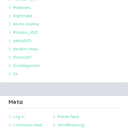
MokkilanL
Nightmare
Nörtin Unelma
Rhodos_2022
saksa2023
tandem-reissu
Torino2017
Uncategorized
XX
Meta
Log in
Entries feed
Comments feed
WordPress.org