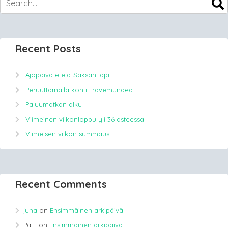
Recent Posts
Ajopäivä etelä-Saksan läpi
Peruuttamalla kohti Travemündea
Paluumatkan alku
Viimeinen viikonloppu yli 36 asteessa.
Viimeisen viikon summaus
Recent Comments
juha
on
Ensimmäinen arkipäivä
Patti
on
Ensimmäinen arkipäivä