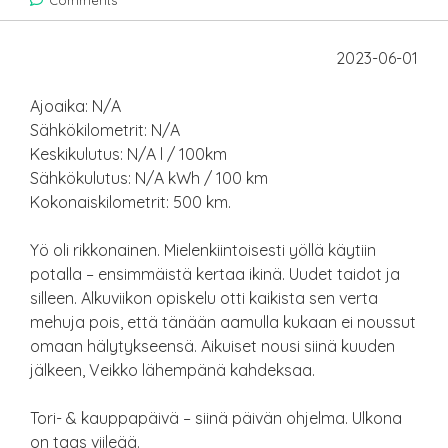
Comments
2023-06-01
Ajoaika: N/A
Sähkökilometrit: N/A
Keskikulutus: N/A l / 100km
Sähkökulutus: N/A kWh / 100 km
Kokonaiskilometrit: 500 km.
Yö oli rikkonainen. Mielenkiintoisesti yöllä käytiin
potalla – ensimmäistä kertaa ikinä. Uudet taidot ja
silleen. Alkuviikon opiskelu otti kaikista sen verta
mehuja pois, että tänään aamulla kukaan ei noussut
omaan hälytykseensä. Aikuiset nousi siinä kuuden
jälkeen, Veikko lähempänä kahdeksaa.
Tori- & kauppapäivä – siinä päivän ohjelma. Ulkona
on taas viileää.