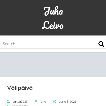
Juha
Leivo
SKIP
TO
CONTENT
Välipäivä
saksa2023
juha
June 1, 2023