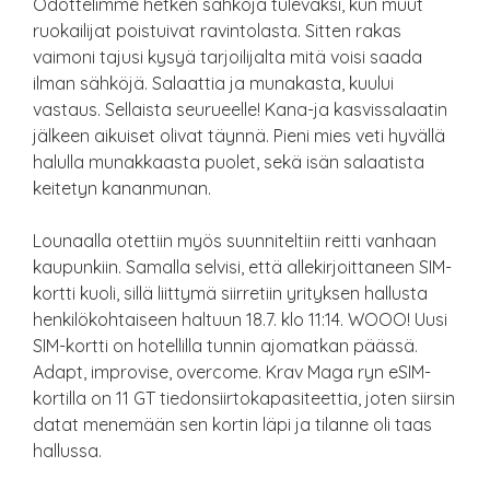
Odottelimme hetken sähköjä tulevaksi, kun muut
ruokailijat poistuivat ravintolasta. Sitten rakas
vaimoni tajusi kysyä tarjoilijalta mitä voisi saada
ilman sähköjä. Salaattia ja munakasta, kuului
vastaus. Sellaista seurueelle! Kana-ja kasvissalaatin
jälkeen aikuiset olivat täynnä. Pieni mies veti hyvällä
halulla munakkaasta puolet, sekä isän salaatista
keitetyn kananmunan.
Lounaalla otettiin myös suunniteltiin reitti vanhaan
kaupunkiin. Samalla selvisi, että allekirjoittaneen SIM-
kortti kuoli, sillä liittymä siirretiin yrityksen hallusta
henkilökohtaiseen haltuun 18.7. klo 11:14. WOOO! Uusi
SIM-kortti on hotellilla tunnin ajomatkan päässä.
Adapt, improvise, overcome. Krav Maga ryn eSIM-
kortilla on 11 GT tiedonsiirtokapasiteettia, joten siirsin
datat menemään sen kortin läpi ja tilanne oli taas
hallussa.