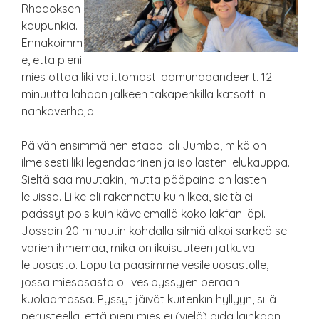
Rhodoksen
kaupunkia.
Ennakoimm
e, että pieni
mies ottaa liki välittömästi aamunäpändeerit. 12
minuutta lähdön jälkeen takapenkillä katsottiin
nahkaverhoja.
Päivän ensimmäinen etappi oli Jumbo, mikä on
ilmeisesti liki legendaarinen ja iso lasten lelukauppa.
Sieltä saa muutakin, mutta pääpaino on lasten
leluissa. Liike oli rakennettu kuin Ikea, sieltä ei
päässyt pois kuin kävelemällä koko lakfan läpi.
Jossain 20 minuutin kohdalla silmiä alkoi särkeä se
värien ihmemaa, mikä on ikuisuuteen jatkuva
leluosasto. Lopulta pääsimme vesileluosastolle,
jossa miesosasto oli vesipyssyjen perään
kuolaamassa. Pyssyt jäivät kuitenkin hyllyyn, sillä
perusteella, että pieni mies ei (vielä) pidä lainkaan