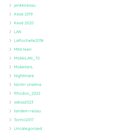
jenkkireissu
Kesä 2019
Kesä 2020
LAN
LaRochelle2018
Mitä teen
MökkiLAN_70
MokkilanL
Nightmare
Nörtin Unelma
Rhodos_2022
saksa2023
tandem-reissu
Torino2017
Uncategorized