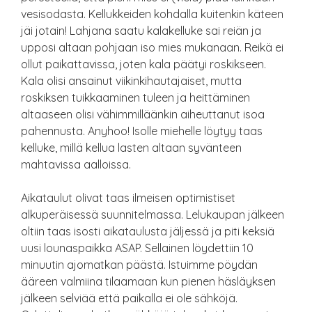
vesisodasta. Kellukkeiden kohdalla kuitenkin käteen
jäi jotain! Lahjana saatu kalakelluke sai reiän ja
upposi altaan pohjaan iso mies mukanaan. Reikä ei
ollut paikattavissa, joten kala päätyi roskikseen.
Kala olisi ansainut viikinkihautajaiset, mutta
roskiksen tuikkaaminen tuleen ja heittäminen
altaaseen olisi vähimmilläänkin aiheuttanut isoa
pahennusta. Anyhoo! Isolle miehelle löytyy taas
kelluke, millä kellua lasten altaan syvänteen
mahtavissa aalloissa.
Aikataulut olivat taas ilmeisen optimistiset
alkuperäisessä suunnitelmassa. Lelukaupan jälkeen
oltiin taas isosti aikataulusta jäljessä ja piti keksiä
uusi lounaspaikka ASAP. Sellainen löydettiin 10
minuutin ajomatkan päästä. Istuimme pöydän
ääreen valmiina tilaamaan kun pienen häsläyksen
jälkeen selviää että paikalla ei ole sähköjä.