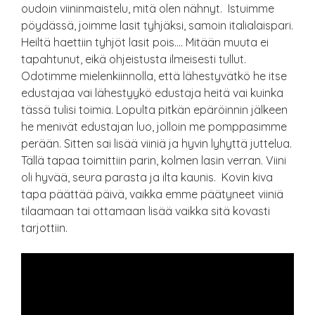
oudoin viininmaistelu, mitä olen nähnyt. Istuimme
pöydässä, joimme lasit tyhjäksi, samoin italialaispari.
Heiltä haettiin tyhjöt lasit pois…. Mitään muuta ei
tapahtunut, eikä ohjeistusta ilmeisesti tullut.
Odotimme mielenkiinnolla, että lähestyvätkö he itse
edustajaa vai lähestyykö edustaja heitä vai kuinka
tässä tulisi toimia. Lopulta pitkän epäröinnin jälkeen
he menivät edustajan luo, jolloin me pomppasimme
perään. Sitten sai lisää viiniä ja hyvin lyhyttä juttelua.
Tällä tapaa toimittiin parin, kolmen lasin verran. Viini
oli hyvää, seura parasta ja ilta kaunis. Kovin kiva
tapa päättää päivä, vaikka emme päätyneet viiniä
tilaamaan tai ottamaan lisää vaikka sitä kovasti
tarjottiin.