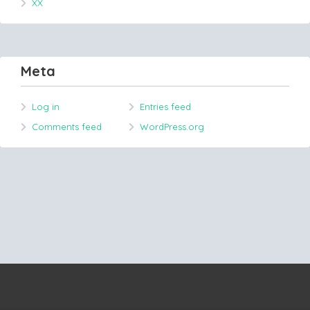
XX
Meta
Log in
Entries feed
Comments feed
WordPress.org