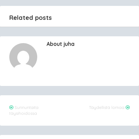
Related posts
About juha
Post
Sunnuntaita
Täydellistä lomaa
täysihoidossa
navigation