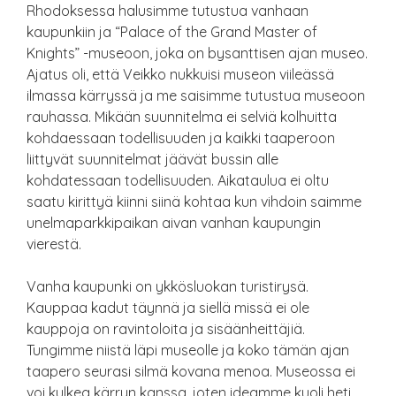
Rhodoksessa halusimme tutustua vanhaan
kaupunkiin ja “Palace of the Grand Master of
Knights” -museoon, joka on bysanttisen ajan museo.
Ajatus oli, että Veikko nukkuisi museon viileässä
ilmassa kärryssä ja me saisimme tutustua museoon
rauhassa. Mikään suunnitelma ei selviä kolhuitta
kohdaessaan todellisuuden ja kaikki taaperoon
liittyvät suunnitelmat jäävät bussin alle
kohdatessaan todellisuuden. Aikataulua ei oltu
saatu kirittyä kiinni siinä kohtaa kun vihdoin saimme
unelmaparkkipaikan aivan vanhan kaupungin
vierestä.
Vanha kaupunki on ykkösluokan turistirysä.
Kauppaa kadut täynnä ja siellä missä ei ole
kauppoja on ravintoloita ja sisäänheittäjiä.
Tungimme niistä läpi museolle ja koko tämän ajan
taapero seurasi silmä kovana menoa. Museossa ei
voi kulkea kärryn kanssa, joten ideamme kuoli heti