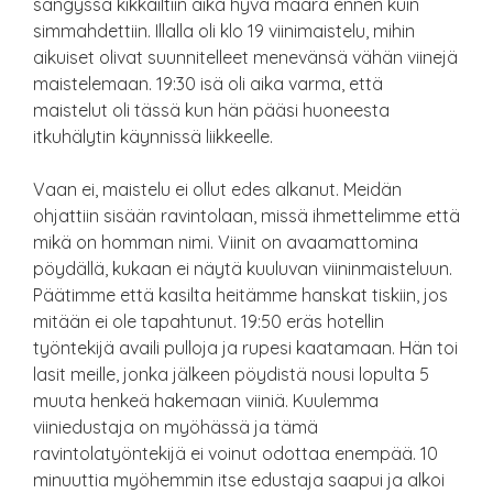
sängyssä kikkailtiin aika hyvä määrä ennen kuin
simmahdettiin. Illalla oli klo 19 viinimaistelu, mihin
aikuiset olivat suunnitelleet menevänsä vähän viinejä
maistelemaan. 19:30 isä oli aika varma, että
maistelut oli tässä kun hän pääsi huoneesta
itkuhälytin käynnissä liikkeelle.
Vaan ei, maistelu ei ollut edes alkanut. Meidän
ohjattiin sisään ravintolaan, missä ihmettelimme että
mikä on homman nimi. Viinit on avaamattomina
pöydällä, kukaan ei näytä kuuluvan viininmaisteluun.
Päätimme että kasilta heitämme hanskat tiskiin, jos
mitään ei ole tapahtunut. 19:50 eräs hotellin
työntekijä availi pulloja ja rupesi kaatamaan. Hän toi
lasit meille, jonka jälkeen pöydistä nousi lopulta 5
muuta henkeä hakemaan viiniä. Kuulemma
viiniedustaja on myöhässä ja tämä
ravintolatyöntekijä ei voinut odottaa enempää. 10
minuuttia myöhemmin itse edustaja saapui ja alkoi