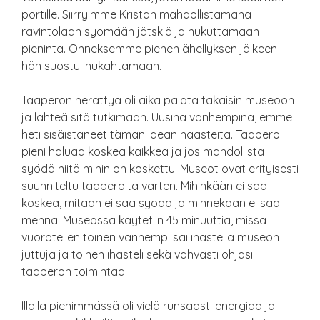
portille. Siirryimme Kristan mahdollistamana
ravintolaan syömään jätskiä ja nukuttamaan
pienintä. Onneksemme pienen ähellyksen jälkeen
hän suostui nukahtamaan.
Taaperon herättyä oli aika palata takaisin museoon
ja lähteä sitä tutkimaan. Uusina vanhempina, emme
heti sisäistäneet tämän idean haasteita. Taapero
pieni haluaa koskea kaikkea ja jos mahdollista
syödä niitä mihin on koskettu. Museot ovat erityisesti
suunniteltu taaperoita varten. Mihinkään ei saa
koskea, mitään ei saa syödä ja minnekään ei saa
mennä. Museossa käytetiin 45 minuuttia, missä
vuorotellen toinen vanhempi sai ihastella museon
juttuja ja toinen ihasteli sekä vahvasti ohjasi
taaperon toimintaa.
Illalla pienimmässä oli vielä runsaasti energiaa ja