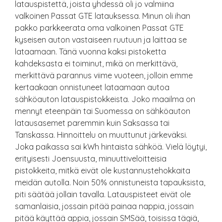
latauspistettä, joista yhdessä oli jo valmiina
valkoinen Passat GTE latauksessa. Minun oli ihan
pakko parkkeerata oma valkoinen Passat GTE
kyseisen auton vastaiseen ruutuun ja laittaa se
lataamaan. Tänä vuonna kaksi pistoketta
kahdeksasta ei toiminut, mikä on merkittävä,
merkittävä parannus viime vuoteen, jolloin emme
kertaakaan onnistuneet lataamaan autoa
sähköauton latauspistokkeista. Joko maailma on
mennyt eteenpäin tai Suomessa on sähköauton
latausasemet paremmin kuin Saksassa tai
Tanskassa. Hinnoittelu on muuttunut järkeväksi.
Joka paikassa sai kWh hintaista sähköä. Vielä löytyi,
erityisesti Joensuusta, minuuttiveloitteisia
pistokkeita, mitkä eivät ole kustannustehokkaita
meidän autolla. Noin 50% onnistuneista tapauksista,
piti säätää jollain tavalla. Latauspisteet eivät ole
samanlaisia, jossain pitää painaa nappia, jossain
pitää käyttää appia, jossain SMSää, toisissa tägiä,