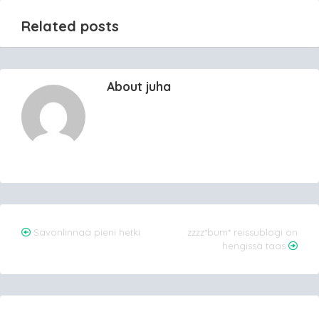
Related posts
About juha
Post
Savonlinnaa pieni hetki
zzzz*bum* reissublogi on
hengissä taas
navigation