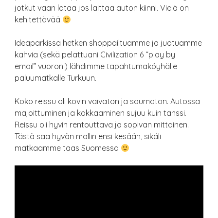
jotkut vaan lataa jos laittaa auton kiinni. Vielä on
kehitettävää
Ideaparkissa hetken shoppailtuamme ja juotuamme
kahvia (sekä pelattuani Civilization 6 “play by
email” vuoroni) lähdimme tapahtumaköyhälle
paluumatkalle Turkuun.
Koko reissu oli kovin vaivaton ja saumaton. Autossa
majoittuminen ja kokkaaminen sujuu kuin tanssi.
Reissu oli hyvin rentouttava ja sopivan mittainen.
Tästä saa hyvän mallin ensi kesään, sikäli
matkaamme taas Suomessa