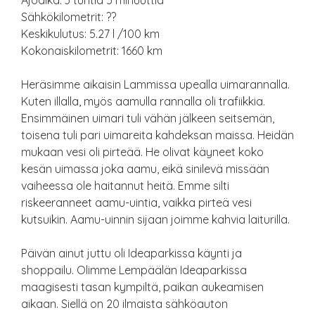
Ajoaika: 3 tuntia 5 minuuttia
Sähkökilometrit: ??
Keskikulutus: 5.27 l /100 km
Kokonaiskilometrit: 1660 km
Heräsimme aikaisin Lammissa upealla uimarannalla.
Kuten illalla, myös aamulla rannalla oli trafiikkia.
Ensimmäinen uimari tuli vähän jälkeen seitsemän,
toisena tuli pari uimareita kahdeksan maissa. Heidän
mukaan vesi oli pirteää. He olivat käyneet koko
kesän uimassa joka aamu, eikä sinilevä missään
vaiheessa ole haitannut heitä. Emme silti
riskeeranneet aamu-uintia, vaikka pirteä vesi
kutsuikin. Aamu-uinnin sijaan joimme kahvia laiturilla.
Päivän ainut juttu oli Ideaparkissa käynti ja
shoppailu. Olimme Lempäälän Ideaparkissa
maagisesti tasan kympiltä, paikan aukeamisen
aikaan. Siellä on 20 ilmaista sähköauton