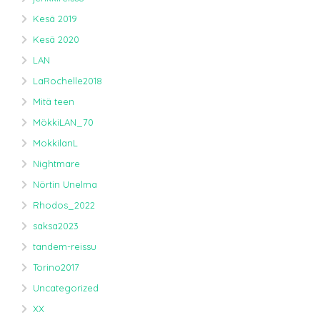
Kesä 2019
Kesä 2020
LAN
LaRochelle2018
Mitä teen
MökkiLAN_70
MokkilanL
Nightmare
Nörtin Unelma
Rhodos_2022
saksa2023
tandem-reissu
Torino2017
Uncategorized
XX