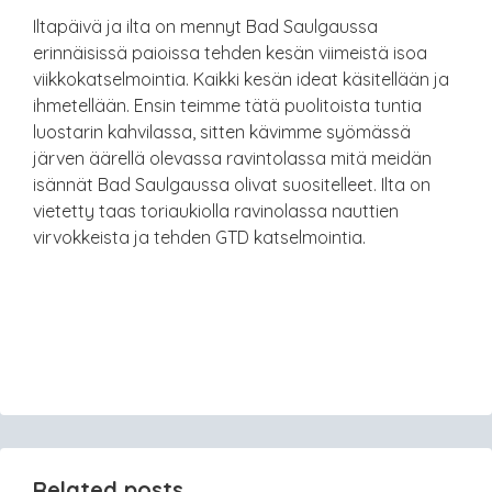
Iltapäivä ja ilta on mennyt Bad Saulgaussa
erinnäisissä paioissa tehden kesän viimeistä isoa
viikkokatselmointia. Kaikki kesän ideat käsitellään ja
ihmetellään. Ensin teimme tätä puolitoista tuntia
luostarin kahvilassa, sitten kävimme syömässä
järven äärellä olevassa ravintolassa mitä meidän
isännät Bad Saulgaussa olivat suositelleet. Ilta on
vietetty taas toriaukiolla ravinolassa nauttien
virvokkeista ja tehden GTD katselmointia.
Related posts