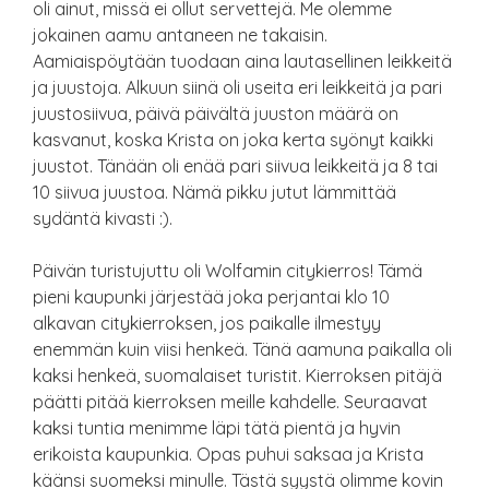
oli ainut, missä ei ollut servettejä. Me olemme
jokainen aamu antaneen ne takaisin.
Aamiaispöytään tuodaan aina lautasellinen leikkeitä
ja juustoja. Alkuun siinä oli useita eri leikkeitä ja pari
juustosiivua, päivä päivältä juuston määrä on
kasvanut, koska Krista on joka kerta syönyt kaikki
juustot. Tänään oli enää pari siivua leikkeitä ja 8 tai
10 siivua juustoa. Nämä pikku jutut lämmittää
sydäntä kivasti :).
Päivän turistujuttu oli Wolfamin citykierros! Tämä
pieni kaupunki järjestää joka perjantai klo 10
alkavan citykierroksen, jos paikalle ilmestyy
enemmän kuin viisi henkeä. Tänä aamuna paikalla oli
kaksi henkeä, suomalaiset turistit. Kierroksen pitäjä
päätti pitää kierroksen meille kahdelle. Seuraavat
kaksi tuntia menimme läpi tätä pientä ja hyvin
erikoista kaupunkia. Opas puhui saksaa ja Krista
käänsi suomeksi minulle. Tästä syystä olimme kovin