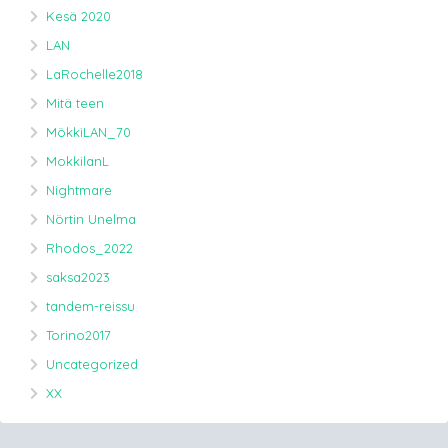
Kesä 2020
LAN
LaRochelle2018
Mitä teen
MökkiLAN_70
MokkilanL
Nightmare
Nörtin Unelma
Rhodos_2022
saksa2023
tandem-reissu
Torino2017
Uncategorized
XX