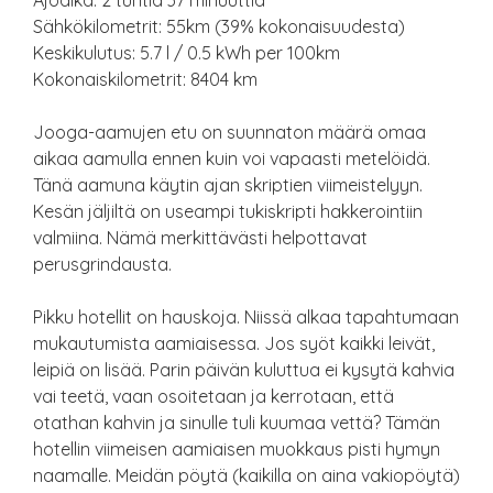
Ajoaika: 2 tuntia 37 minuuttia
Sähkökilometrit: 55km (39% kokonaisuudesta)
Keskikulutus: 5.7 l / 0.5 kWh per 100km
Kokonaiskilometrit: 8404 km
Jooga-aamujen etu on suunnaton määrä omaa
aikaa aamulla ennen kuin voi vapaasti metelöidä.
Tänä aamuna käytin ajan skriptien viimeistelyyn.
Kesän jäljiltä on useampi tukiskripti hakkerointiin
valmiina. Nämä merkittävästi helpottavat
perusgrindausta.
Pikku hotellit on hauskoja. Niissä alkaa tapahtumaan
mukautumista aamiaisessa. Jos syöt kaikki leivät,
leipiä on lisää. Parin päivän kuluttua ei kysytä kahvia
vai teetä, vaan osoitetaan ja kerrotaan, että
otathan kahvin ja sinulle tuli kuumaa vettä? Tämän
hotellin viimeisen aamiaisen muokkaus pisti hymyn
naamalle. Meidän pöytä (kaikilla on aina vakiopöytä)