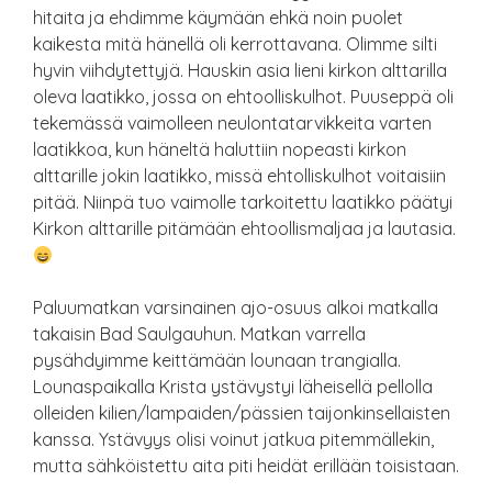
hitaita ja ehdimme käymään ehkä noin puolet
kaikesta mitä hänellä oli kerrottavana. Olimme silti
hyvin viihdytettyjä. Hauskin asia lieni kirkon alttarilla
oleva laatikko, jossa on ehtoolliskulhot. Puuseppä oli
tekemässä vaimolleen neulontatarvikkeita varten
laatikkoa, kun häneltä haluttiin nopeasti kirkon
alttarille jokin laatikko, missä ehtolliskulhot voitaisiin
pitää. Niinpä tuo vaimolle tarkoitettu laatikko päätyi
Kirkon alttarille pitämään ehtoollismaljaa ja lautasia.
Paluumatkan varsinainen ajo-osuus alkoi matkalla
takaisin Bad Saulgauhun. Matkan varrella
pysähdyimme keittämään lounaan trangialla.
Lounaspaikalla Krista ystävystyi läheisellä pellolla
olleiden kilien/lampaiden/pässien taijonkinsellaisten
kanssa. Ystävyys olisi voinut jatkua pitemmällekin,
mutta sähköistettu aita piti heidät erillään toisistaan.