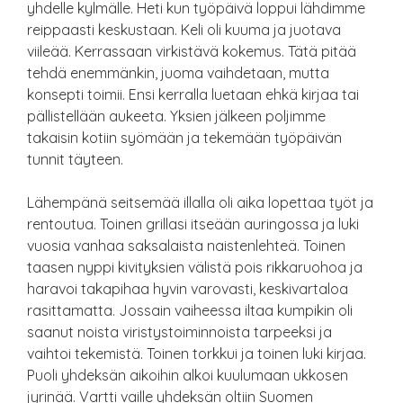
yhdelle kylmälle. Heti kun työpäivä loppui lähdimme
reippaasti keskustaan. Keli oli kuuma ja juotava
viileää. Kerrassaan virkistävä kokemus. Tätä pitää
tehdä enemmänkin, juoma vaihdetaan, mutta
konsepti toimii. Ensi kerralla luetaan ehkä kirjaa tai
pällistellään aukeeta. Yksien jälkeen poljimme
takaisin kotiin syömään ja tekemään työpäivän
tunnit täyteen.
Lähempänä seitsemää illalla oli aika lopettaa työt ja
rentoutua. Toinen grillasi itseään auringossa ja luki
vuosia vanhaa saksalaista naistenlehteä. Toinen
taasen nyppi kivityksien välistä pois rikkaruohoa ja
haravoi takapihaa hyvin varovasti, keskivartaloa
rasittamatta. Jossain vaiheessa iltaa kumpikin oli
saanut noista viristystoiminnoista tarpeeksi ja
vaihtoi tekemistä. Toinen torkkui ja toinen luki kirjaa.
Puoli yhdeksän aikoihin alkoi kuulumaan ukkosen
jyrinää. Vartti vaille yhdeksän oltiin Suomen