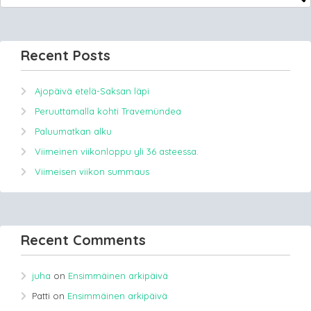
Recent Posts
Ajopäivä etelä-Saksan läpi
Peruuttamalla kohti Travemündea
Paluumatkan alku
Viimeinen viikonloppu yli 36 asteessa.
Viimeisen viikon summaus
Recent Comments
juha
on
Ensimmäinen arkipäivä
Patti
on
Ensimmäinen arkipäivä