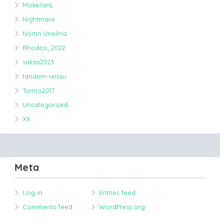
MokkilanL
Nightmare
Nörtin Unelma
Rhodos_2022
saksa2023
tandem-reissu
Torino2017
Uncategorized
XX
Meta
Log in
Entries feed
Comments feed
WordPress.org