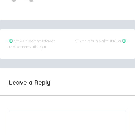
Post
Väkisin väännettävät
Viikonlopun valmistelua
maisemanvaihtajat
navigation
Leave a Reply