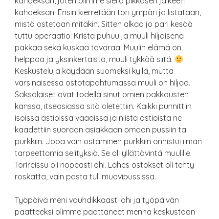
kahdeksan, joten olimme siellä pikkasen jälkeen
kahdeksan. Ensin kierretään tori ympäri ja listataan,
mistä ostetaan mitäkin. Sitten alkaa jo pari kesää
tuttu operaatio: Krista puhuu ja muuli hiljaisena
pakkaa sekä kuskaa tavaraa. Muulin elämä on
helppoa ja yksinkertaista, muuli tykkää siitä.
Keskusteluja käydään suomeksi kyllä, mutta
varsinaisessa ostotapahtumassa muuli on hiljaa.
Saksalaiset ovat todella sinut omien pakkausten
kanssa, itseasiassa sitä oletettiin. Kaikki punnittiin
isoissa astioissa vaaoissa ja niistä astioista ne
kaadettiin suoraan asiakkaan omaan pussiin tai
purkkiin. Jopa voin ostaminen purkkiin onnistui ilman
tarpeettomia selityksiä. Se oli yllättävintä muulille.
Torireissu oli nopeasti ohi. Lähes ostokset oli tehty
roskatta, vain pasta tuli muovipussissa.
Työpäivä meni vauhdikkaasti ohi ja työpäivän
päätteeksi olimme päättäneet mennä keskustaan