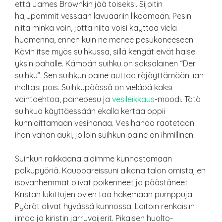
että James Brownkin jää toiseksi. Sijoitin
hajupommit vessaan lavuaariin likoamaan. Pesin
niitä minkä voin, jotta niitä voisi käyttää vielä
huomenna, ennen kuin ne menee pesukoneeseen.
Kävin itse myös suihkussa, sillä kengät eivät haise
yksin pahalle. Kämpän suihku on saksalainen “Der
suihku”. Sen suihkun paine auttaa räjäyttämään lian
iholtasi pois. Suihkupäässä on vieläpä kaksi
vaihtoehtoa, painepesu ja
vesileikkaus
-moodi. Tätä
suihkua käyttäessään ekalla kertaa oppii
kunnioittamaan vesihanaa. Vesihanaa raotetaan
ihan vähän auki, jolloin suihkun paine on ihmillinen.
Suihkun raikkaana aloimme kunnostamaan
polkupyöriä. Kauppareissuni aikana talon omistajien
isovanhemmat olivat poikenneet ja päästäneet
Kristan lukittujen ovien taa hakemaan pumppuja.
Pyörät olivat hyvässä kunnossa. Laitoin renkaisiin
ilmaa ja kiristin jarruvaijerit. Pikaisen huolto-