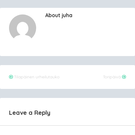
About juha
Post
Tilapäinen urheilutauko
Toripäivä
navigation
Leave a Reply