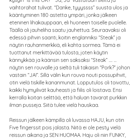
kysyin “is this OK?” “Ja, Ja” vastataan sieltä ja
vaihtorahat tulivat. “Danke, tyyyssss” suusta ulos ja
kääntyminen 180 astetta ympäri, jonka jälkeen
eteninen lihakauppaan, eli huoneen toiselle puolelle.
Täällä oli jauheliha saatu jauhettua. Seuraavaksi oli
edessä pihvin saanti, koitin englanniksi “Steak” ja
näytin rauhanmerkkiä, eli kahta sormea. Tämä ei
tuottanut merkittävää tulosta, joten käytin
kännykkää ja käänsin sen saksaksi “Steak” …. …
näytin sen rouvalle ja sieltä tuli takaisin “Pork?” johon
vastain “JA!”. Sillä välin kun rouva nouti possupihvit,
otin vielä tiskille kananmunat. Lopputulos oli toivottu,
kaikki hymyilivät kauheasti ja fiilis oli loistava. Ensi
kerralla koitan selittää, että haluan tavarat purkkiin
ilman pusseja. Siitä tulee vielä hauskaa.
Reissun jälkeen kämpillä oli luvassa HAJU, kun otin
Five fingerssit pois jalasta. Niitä ei ole pesty vielä
reissun aikana ja SEN HUOMAA. Haju oli niin FUNKY,