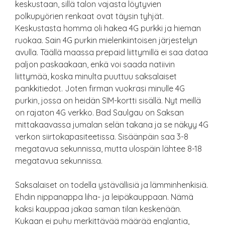
keskustaan, sillä talon vajasta löytyvien
polkupyörien renkaat ovat täysin tyhjät.
Keskustasta homma oli hakea 4G purkki ja hieman
ruokaa. Sain 4G purkin mielenkiintoisen järjestelyn
avulla. Täällä maassa prepaid liittymillä ei saa dataa
paljon paskaakaan, enkä voi saada natiivin
liittymää, koska minulta puuttuu saksalaiset
pankkitiedot. Joten firman vuokrasi minulle 4G
purkin, jossa on heidän SIM-kortti sisällä. Nyt meillä
on rajaton 4G verkko. Bad Saulgau on Saksan
mittakaavassa jumalan selän takana ja se näkyy 4G
verkon siirtokapasiteetissa. Sisäänpäin saa 3-8
megatavua sekunnissa, mutta ulospäin lähtee 8-18
megatavua sekunnissa.
Saksalaiset on todella ystävällisiä ja lämminhenkisiä.
Ehdin nippanappa liha- ja leipäkauppaan. Nämä
kaksi kauppaa jakaa saman tilan keskenään.
Kukaan ei puhu merkittävää määrää englantia,