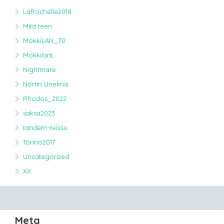
LaRochelle2018
Mitä teen
MökkiLAN_70
MokkilanL
Nightmare
Nörtin Unelma
Rhodos_2022
saksa2023
tandem-reissu
Torino2017
Uncategorized
XX
Meta