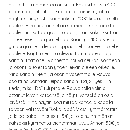
mutta halu ymmärtää on suuri. Ensiksi halusin 400
grammaa jauhelihaa. Englanti ei toiminut, joten
näytin kännykästä käännöksen. “OK” kuuluu toiselta
puolen. Minä näytän neljää sormea. Tiskin toiselta
puolen nyökätään ja sanotaan jotain saksaksi. Hän
lähtee tekemään jauhelihaa. Käännyin 180 astetta
ympäri ja menin leipäkauppaan, eli huoneen toiselle
puolelle. Näytin seinällä olevaa tummaa leipää ja
sanoin “that one”. Vanhempi rouva seurasi sormeani
ja osoitti puolestaan yhden leivän pieleen oikealle.
Minä sanoin “Nein” ja osoitin vasemmalle. Rouva
osoitti haluamaani leipää sanoin “Da, Si, yes”. En
tiedä, miksi “Da” tuli pihalle. Rouva tällä välin oli
ottanut leivän käteensä ja näytti veitsellä eri osia
leivästä. Minä näytin isoa mittaa kahdella kädellä,
toivoen välittäväni “koko leipä”. Viesti ymmärrettiin
ja leipä pakattiin pussiin. 3 € ja jotain… Ymmärrän
saksaksi kymmentä pienemmät luvut. Annoin 50€ ja