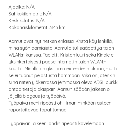
Ajoaika: N/A
Sähkökilometrit: N/A
Keskikulutus: N/A
Kokonaiskilometrit: 3143 km
Aamut ovat nyt hetken erilaisia. Krista käy lenkillä,
minä syön aamiaista. Aamulla tuli säädettyä talon
WLAN:n kanssa. Tabletti, Kristan luuri sekä Kindle ei
yksinkertaisesti pääse internetiin talon WLAN:n
kautta. Minulla on yksi oma extender mukana, mutta
se ei tuonut pelastusta hommaan. Vika on jotenkin
siinä miten yläkerrassa jemmassa oleva ADSL purkki
antaa tietoja alaspäin. Aamun säädön jälkeen oli
jäljellä blogaus ja työpäivä.
Työpäivä meni ripeästi ohi, ilman minkään asteen
raportoitavaa tapahtumaa.
Työpäivän jälkeen lähdin ripeästi kävelemään