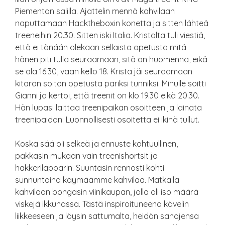
Piementon salilla. Ajattelin mennä kahvilaan
naputtamaan Hacktheboxin konetta ja sitten lähteä
treeneihin 20.30. Sitten iski Italia. Kristalta tuli viestiä,
että ei tänään olekaan sellaista opetusta mitä
hänen piti tulla seuraamaan, sitä on huomenna, eikä
se ala 16.30, vaan kello 18. Krista jäi seuraamaan
kitaran soiton opetusta pariksi tunniksi. Minulle soitti
Gianni ja kertoi, että treenit on klo 19.30 eikä 20.30.
Hän lupasi laittaa treenipaikan osoitteen ja lainata
treenipaidan. Luonnollisesti osoitetta ei ikinä tullut.
Koska sää oli selkeä ja ennuste kohtuullinen,
pakkasin mukaan vain treenishortsit ja
hakkeriläppärin. Suuntasin rennosti kohti
sunnuntaina käymäämme kahvilaa. Matkalla
kahvilaan bongasin viinikaupan, jolla oli iso määrä
viskejä ikkunassa. Tästä inspiroituneena kävelin
liikkeeseen ja löysin sattumalta, heidän sanojensa