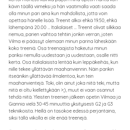
kävin täällä viimeksi ja hän vaatimalla vaati saada
olla minun pari aina kun mahdollista, jotta voin
opettaa hänelle lisää. Treenit alkoi ehkä 19.50, ehkä
lähempänä 20.00 … Italialaiset … Treenit olivat silkkaa
riemua, parien vaihtoa tehtiin jonkin verran, joten
Vilma ei päässyt olemaan minun parina läheskään
koko treeniä. Osa treenaajista hakeutui minun
pariksi riemulla uudestaan ja uudestaan, osalle riitti
kerta. Osa italialaisista lentää kuin leppäkeihäs, kun
niille tekee yllättävän maahanviennin. Näin parikin
itseänikin yllättävää ilmalentoa, kun tein
maahanvientejä. Toki, olin ainut joka niitä teki, mutta
niitä ei oltu kiellettykään >;), muut ei vaan osannut
tehdä niitä. Yleisten treenien jälkeen opetin Vilmaa ja
Giannia vielä 30-45 minuuttia yksityisesti G2 ja G3
tekniikoista. Heillä on tasokoe edessä perjantaina,
siksi tällä viikolla ei ole enää treenejä.