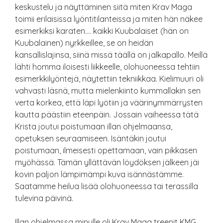
keskustelu ja näyttäminen siitä miten Krav Maga
toimii erilaisissa lyöntitilanteissa ja miten hän näkee
esimerkiksi karaten…. kaikki Kuubalaiset (hän on
Kuubalainen) nyrkkeillee, se on heidän
kansallislajinsa, siinä missä täällä on jalkapallo. Meillä
lähti homma iloisesti liikkeelle, olohuoneessa tehtiin
esimerkkilyöntejä, näytettiin tekniikkaa. Kielimuuri oli
vahvasti läsnä, mutta mielenkiinto kummallakin sen
verta korkea, että läpi lyötiin ja väärinymmärrysten
kautta päästiin eteenpäin. Jossain vaiheessa tätä
Krista joutui poistumaan illan ohjelmaansa,
opetuksen seuraamiseen. Isäntäkin joutui
poistumaan, ilmeisesti opettamaan, vain pikkasen
myöhässä. Tämän yllättävän löydöksen jälkeen jäi
kovin paljon lämpimämpi kuva isännästämme.
Saatamme heilua lisää olohuoneessa tai terassilla
tulevina päivinä.
Illan ohjelmassa minulle oli Krav Maga treenit KMG