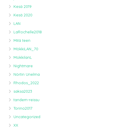
Kesä 2019
Kesä 2020
LAN
LaRochelle2018
Mitä teen
MökkiLAN_70
MokkilanL
Nightmare
Nörtin Unelma
Rhodos_2022
saksa2023
tandem-reissu
Torino2017
Uncategorized
XX