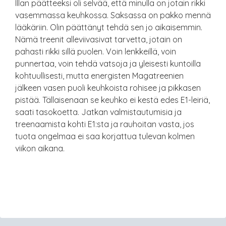
Illan päätteeksi oli selvää, että minulla on jotain rikki
vasemmassa keuhkossa. Saksassa on pakko mennä
lääkäriin. Olin päättänyt tehdä sen jo aikaisemmin.
Nämä treenit alleviivasivat tarvetta, jotain on
pahasti rikki sillä puolen. Voin lenkkeillä, voin
punnertaa, voin tehdä vatsoja ja yleisesti kuntoilla
kohtuullisesti, mutta energisten Magatreenien
jälkeen vasen puoli keuhkoista rohisee ja pikkasen
pistää. Tällaisenaan se keuhko ei kestä edes E1-leiriä,
saati tasokoetta. Jatkan valmistautumisia ja
treenaamista kohti E1:sta ja rauhoitan vasta, jos
tuota ongelmaa ei saa korjattua tulevan kolmen
viikon aikana.