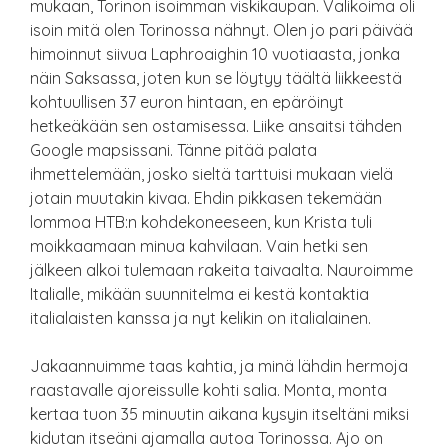
mukaan, Torinon isoimman viskikaupan. Valikoima oli
isoin mitä olen Torinossa nähnyt. Olen jo pari päivää
himoinnut siivua Laphroaighin 10 vuotiaasta, jonka
näin Saksassa, joten kun se löytyy täältä liikkeestä
kohtuullisen 37 euron hintaan, en epäröinyt
hetkeäkään sen ostamisessa. Liike ansaitsi tähden
Google mapsissani. Tänne pitää palata
ihmettelemään, josko sieltä tarttuisi mukaan vielä
jotain muutakin kivaa. Ehdin pikkasen tekemään
lommoa HTB:n kohdekoneeseen, kun Krista tuli
moikkaamaan minua kahvilaan. Vain hetki sen
jälkeen alkoi tulemaan rakeita taivaalta. Nauroimme
Italialle, mikään suunnitelma ei kestä kontaktia
italialaisten kanssa ja nyt kelikin on italialainen.
Jakaannuimme taas kahtia, ja minä lähdin hermoja
raastavalle ajoreissulle kohti salia. Monta, monta
kertaa tuon 35 minuutin aikana kysyin itseltäni miksi
kidutan itseäni ajamalla autoa Torinossa. Ajo on