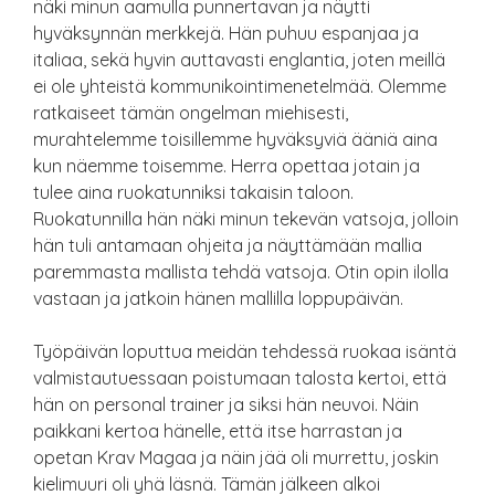
näki minun aamulla punnertavan ja näytti
hyväksynnän merkkejä. Hän puhuu espanjaa ja
italiaa, sekä hyvin auttavasti englantia, joten meillä
ei ole yhteistä kommunikointimenetelmää. Olemme
ratkaiseet tämän ongelman miehisesti,
murahtelemme toisillemme hyväksyviä ääniä aina
kun näemme toisemme. Herra opettaa jotain ja
tulee aina ruokatunniksi takaisin taloon.
Ruokatunnilla hän näki minun tekevän vatsoja, jolloin
hän tuli antamaan ohjeita ja näyttämään mallia
paremmasta mallista tehdä vatsoja. Otin opin ilolla
vastaan ja jatkoin hänen mallilla loppupäivän.
Työpäivän loputtua meidän tehdessä ruokaa isäntä
valmistautuessaan poistumaan talosta kertoi, että
hän on personal trainer ja siksi hän neuvoi. Näin
paikkani kertoa hänelle, että itse harrastan ja
opetan Krav Magaa ja näin jää oli murrettu, joskin
kielimuuri oli yhä läsnä. Tämän jälkeen alkoi