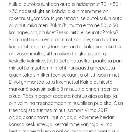
hullua, autokoulunkaan auto ei hidastanut 70 -> 50 -
> 30 nopeuskylttien kohdalla kun menimme ohi
rakennustyömään. Myönnetään, se autokoulun auto
oli ainut mikä meni 70km/h, mutta entä ne 50 ja 30
km nopeusrajoitukset? Miksi niitä ei seurata? Miksi?
Sain tööttiä kun en ajanut ratikan alle, sain tööttiä
kun pakitin, sain sydärin kerran tai kaksi kun joku tuli
ohi vasemmalta, sitten oikealta, yksi pysähtyi
keskelle kolmikaistasta tietä hätävilkut päällä ja pari
minuuttia myöhemmin lähti runsaasti ylinopeutta
ajaen takaisin liikenteen sekaan ja ohitti taas minut.
Ei voi ymmärtää tätä liikennettä! Kainalot hiestä
märkänä saavuin salille 8 minuuttia ennen treenien
alkua. Pääsin paperisodasta kohtuu ajassa läpi ja
olin valmiina treenaamaan minuutilleen puolelta. Osa
treenaajista tunnisti minut, samoin Vilma 2017
ohjaajakanditaatti, nyt ohjaaja. Kävimme heidän
kanssa keskusteluja, kertailimme vanhoja, Vilma
kertoi monesti kuinka paljon minä opetin häntä kun