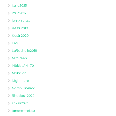
italia2025
italia2026
jenkkireissu
Kesä 2019
Kesä 2020
LAN
LaRochelle2018
Mitä teen
MökkiLAN_70
MokkilanL
Nightmare
Nörtin Unelma
Rhodos_2022
saksa2023
tandem-reissu