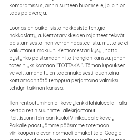
kompromissi sijainnin suhteen huomiselle, jolloin on
taas palavereja.
Lounas on paikallisista nokkosista tehtyjä
nokkoslättyjä. Keittötarvikkeiden rajoitteet tekivät
paistamisesta inan verran haasteellista, mutta se ei
vaikuttanut makuun. Keittiömestari kysyi, notta
pystynkö paistamaan niitä trangian kanssa, johon
totesin yks kantaan “TOTTAKAI!”. Tämän lupauksen
velvoittamana tulen todennäköisesti lauantaina
koittamaan tätä temppua perjantaina valmiiksi
tehdyn taikinan kanssa.
Illan rentoutuminen oli kävelylenkki lähialueella. Tällä
kertaa reitin suunnitteli allekirjoittanut.
Reittisuunnitelmaan kuului Viinikaupalle kävely.
Paikalle päästyämme pääsimme totemaan
viinikaupan olevan normaali omakotitalo. Google