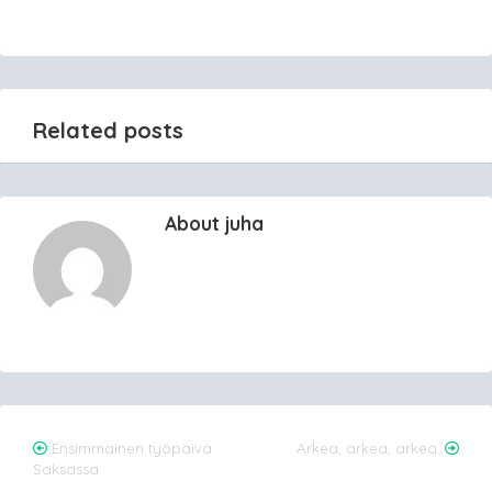
Related posts
About juha
Post
Ensimmäinen työpäivä
Arkea, arkea, arkea.
Saksassa
navigation