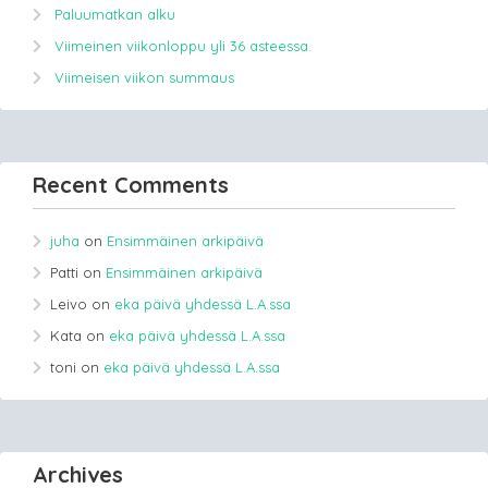
Paluumatkan alku
Viimeinen viikonloppu yli 36 asteessa.
Viimeisen viikon summaus
Recent Comments
juha
on
Ensimmäinen arkipäivä
Patti
on
Ensimmäinen arkipäivä
Leivo
on
eka päivä yhdessä L.A.ssa
Kata
on
eka päivä yhdessä L.A.ssa
toni
on
eka päivä yhdessä L.A.ssa
Archives