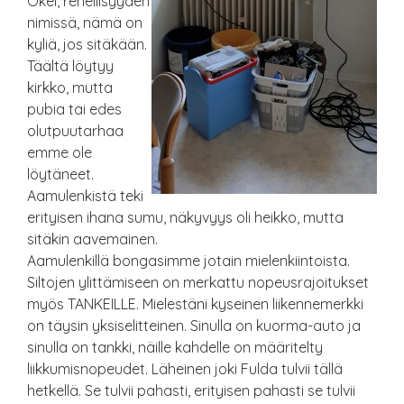
Okei, rehellisyyden
nimissä, nämä on
kyliä, jos sitäkään.
Täältä löytyy
kirkko, mutta
pubia tai edes
olutpuutarhaa
emme ole
löytäneet.
Aamulenkistä teki
erityisen ihana sumu, näkyvyys oli heikko, mutta
sitäkin aavemainen.
Aamulenkillä bongasimme jotain mielenkiintoista.
Siltojen ylittämiseen on merkattu nopeusrajoitukset
myös TANKEILLE. Mielestäni kyseinen liikennemerkki
on täysin yksiselitteinen. Sinulla on kuorma-auto ja
sinulla on tankki, näille kahdelle on määritelty
liikkumisnopeudet. Läheinen joki Fulda tulvii tällä
hetkellä. Se tulvii pahasti, erityisen pahasti se tulvii