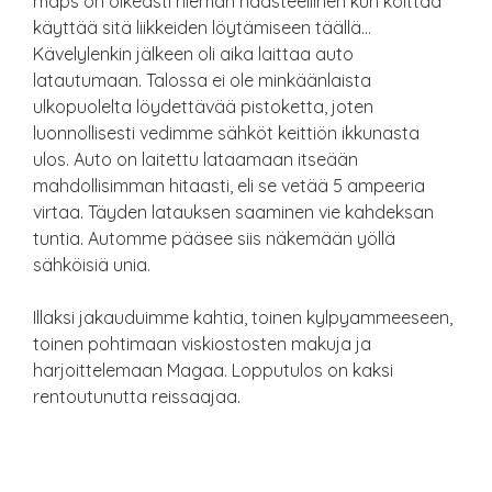
maps on oikeasti hieman haasteellinen kun koittaa
käyttää sitä liikkeiden löytämiseen täällä…
Kävelylenkin jälkeen oli aika laittaa auto
latautumaan. Talossa ei ole minkäänlaista
ulkopuolelta löydettävää pistoketta, joten
luonnollisesti vedimme sähköt keittiön ikkunasta
ulos. Auto on laitettu lataamaan itseään
mahdollisimman hitaasti, eli se vetää 5 ampeeria
virtaa. Täyden latauksen saaminen vie kahdeksan
tuntia. Automme pääsee siis näkemään yöllä
sähköisiä unia.
Illaksi jakauduimme kahtia, toinen kylpyammeeseen,
toinen pohtimaan viskiostosten makuja ja
harjoittelemaan Magaa. Lopputulos on kaksi
rentoutunutta reissaajaa.