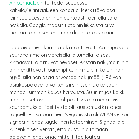
Ampumaclubin
tai todellisuudessa
kahvila/leirintäalueen kohdalla. Merkittävä osa
leirintäalueesta on ihan puhtaasti joen alla tällä
hetkellä. Google mapsin tietoihin liikkeistä ei voi
luottaa täällä sen enempää kuin Italiassakaan.
Työpäivä meni kummallakin loistavasti. Aamupäivällä
seuranamme on viereisellä laitumella iloisesti
kirmaavat ja hirnuvat hevoset. Kristan näkymä niihin
on merkittävästi parempi kuin minun, mikä on ihan
hyvä, sillä hän osaa arvostaa näkymää :). Päivän
asiakaspalaveria varten siirsin itseni yläkertaan
mahdollisimman kauas harpusta. Suljin myös kaikki
mahdolliset ovet. Tällä oli positiivisia ja negatiivisia
seuraamuksia. Positiivista oli taustamusiikin lähes
täydellinen katoaminen. Negatiivista oli WLAN verkon
signaalin lähes täydellinen katoaminen. Signaalia oli
kuitenkin sen verran, että pystyin pitämään
palaverin lähes ongelmitta. Pitää löytää