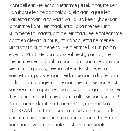
Montpellierin vieressä. Vietimme juttelun täytteisen
illan ihastellen heidän taloprojektiaan ja jutellen
kaikesta maan ja taivaan välillä. Jälkeen yhdeksän
lähdimme kohti leirintäaluetta, joka menee kiinni
kymmeneltä. Päästyämme leirintäalueelle toteamme
porttien olevan kiinni. Kyltti sanoo, että ne menee
kiinni vasta kymmeneltä. Me olemme lukitun portin
edessä 21:30. Meidän taakse ilmestyy auto, joten
menimme sen luo puhumaan. Törmäämme vahvaan
kielimuuriin ja väsyneenä totean Kristalle, että
väistetään, päästetään heidän sisään ja koitetaan
ratkoa tämä ongelma. Heidän mentyä sisään Krista
käskee minun ajaa perässä sisään! Tailgatin! Miksi en
itse tajunnut. Ehdimme puomin alta sisään kauniisti!
Ajaessamme kohti ruutuamme 11, ylitämme kaksi
KORKEAA hidastetöyssyä ja toisesta niissä – oliko
ensimmäinen – kuuluu ruma ääni auton alta. Auton
käyntiääni vaihtui munakkaasta miehekkääksi.