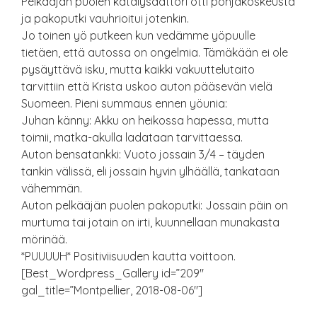
Pelkääjän puolen katalysaattori otti pohjakoskeusta
ja pakoputki vauhrioitui jotenkin.
Jo toinen yö putkeen kun vedämme yöpuulle
tietäen, että autossa on ongelmia. Tämäkään ei ole
pysäyttävä isku, mutta kaikki vakuuttelutaito
tarvittiin että Krista uskoo auton pääsevän vielä
Suomeen. Pieni summaus ennen yöunia:
Juhan känny: Akku on heikossa hapessa, mutta
toimii, matka-akulla ladataan tarvittaessa.
Auton bensatankki: Vuoto jossain 3/4 – täyden
tankin välissä, eli jossain hyvin ylhäällä, tankataan
vähemmän.
Auton pelkääjän puolen pakoputki: Jossain päin on
murtuma tai jotain on irti, kuunnellaan munakasta
mörinää.
*PUUUUH* Positiviisuuden kautta voittoon.
[Best_Wordpress_Gallery id=”209″
gal_title=”Montpellier, 2018-08-06″]