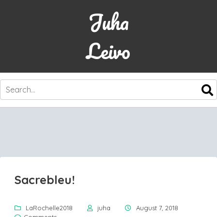
Juha
Leivo
SKIP
TO
CONTENT
Sacrebleu!
LaRochelle2018
juha
August 7, 2018