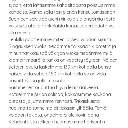
sijaan, että lähtisimme kahdeltaoista poistuisimme
kahdelta. Aamiaisella tein pienen konsultointisoiton
Suomeen selvittääkseni minkälaisia ongelmia tästä
voisi seurata ja minkälaisia korjausoperaatiota voi
olla edesä.
Lenkillä päättelimme miten laskea vuodon sijainti.
Blogauksen vuoksi tiedämme tarkkaan kilometrit ja
minun tankkauspäiväkirjan vuoksi tiedämme millä
kilometrimäärällä tankki on vedetty täyteen. Näiden
tietojen avulla laskelimme 130 km kohdalla bensa
haisee vielä vähän. 150 km kohdalla se on vielä
havaittavissa jollain tasolla.
Saimme rentouduttua hyvin leirintäalueella.
Katselimme puron solinaa, kokkasimme kaukana
autosta ja juttelimme rennosti. Takaiskuista
huolimatta tunnelma oli takaisin ylhäällä. Tämä
voidaan taklata, ongelma ei ole kovin paha.
Kahdentoista jälkeen huomasimme horisontin