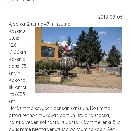
Comments
2018-08-06
Ajoaika: 2 tuntia 47 minuuttia
Keskikul
utus:
12.8
l/100km
Keskino
peus: 75
km/h
Kokonai
skilomet
rit: 6233
km
Heräsimme kevyeen bensan katkuun. Koitimme
ottaa rennon mukavan aamun. Istua rauhassa,
nauttia veden solinasta, ruuasta. Kävimme lenkillä ja
pyysimme pientä venytystä poistumisaikaan: Sen