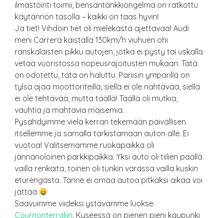
ilmastointi toimii, bensantankkiongelma on ratkottu
käytännön tasolla – kaikki on taas hyvin!
Ja tiet! Vihdoin tiet oli mielekästä ajettavaa! Audi
meni Carrera kaistalla 130km/h viuhuen ohi
ranskalaisten pikku autojen, jotka ei pysty tai uskalla
vetää vuoristossa nopeusrajoitusten mukaan. Tätä
on odotettu, tätä on haluttu. Pariisin ympärillä on
tylsä ajaa moottoriteillä, siellä ei ole nähtävää, siellä
ei ole tehtävää, mutta täällä! Täällä oli mutkia,
vauhtia ja mahtavia maisemia.
Pysähdyimme vielä kerran tekemään päivällisen
itsellemme ja samalla tarkistamaan auton alle. Ei
vuotoa! Valitsemamme ruokapaikka oli
jännänoloinen parkkipaikka. Yksi auto oli tiilien päällä
vailla renkaita, toinen oli tunkin varassa vailla kuskin
eturengasta. Tänne ei omaa autoa pitkäksi aikaa voi
jättää
Saavuimme viideksi ystävämme luokse
Cournonterraliin
. Kyseessä on pienen pieni kaupunki