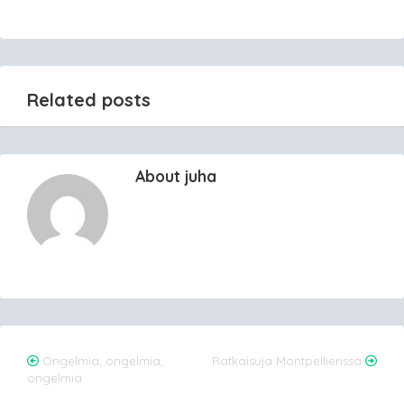
Related posts
About juha
Post
Ongelmia, ongelmia,
Ratkaisuja Montpellierissä
ongelmia
navigation