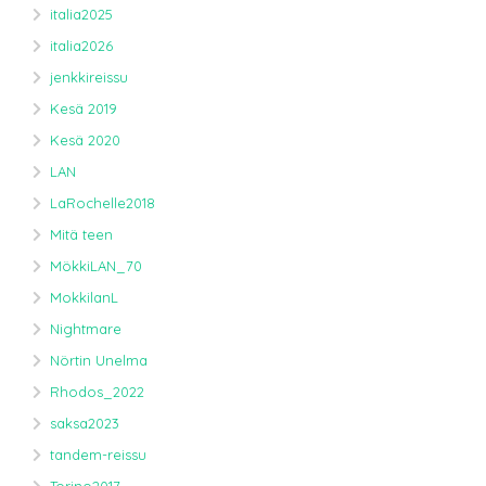
italia2025
italia2026
jenkkireissu
Kesä 2019
Kesä 2020
LAN
LaRochelle2018
Mitä teen
MökkiLAN_70
MokkilanL
Nightmare
Nörtin Unelma
Rhodos_2022
saksa2023
tandem-reissu