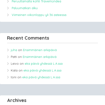
Peruuttamalla kohti Travemündea
Paluumatkan alku
Viimeinen viikonloppu yli 36 asteessa.
Recent Comments
juha
on
Ensimmäinen arkipäivä
Patti
on
Ensimmäinen arkipäivä
Leivo
on
eka päivä yhdessä L.A.ssa
Kata
on
eka päivä yhdessä L.A.ssa
toni
on
eka päivä yhdessä L.A.ssa
Archives