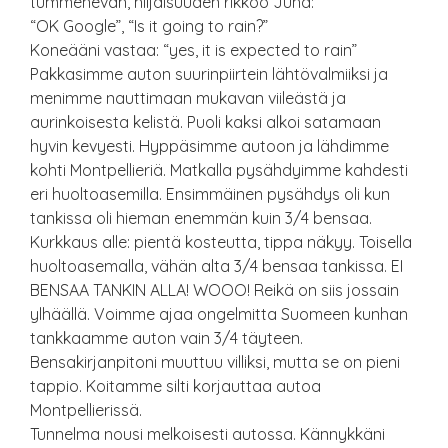
tummenevan, hiljaisuuden rikkoo Juha:
“OK Google”, “Is it going to rain?”
Koneääni vastaa: “yes, it is expected to rain”
Pakkasimme auton suurinpiirtein lähtövalmiiksi ja
menimme nauttimaan mukavan viileästä ja
aurinkoisesta kelistä. Puoli kaksi alkoi satamaan
hyvin kevyesti. Hyppäsimme autoon ja lähdimme
kohti Montpellieriä. Matkalla pysähdyimme kahdesti
eri huoltoasemilla. Ensimmäinen pysähdys oli kun
tankissa oli hieman enemmän kuin 3/4 bensaa.
Kurkkaus alle: pientä kosteutta, tippa näkyy. Toisella
huoltoasemalla, vähän alta 3/4 bensaa tankissa. EI
BENSAA TANKIN ALLA! WOOO! Reikä on siis jossain
ylhäällä. Voimme ajaa ongelmitta Suomeen kunhan
tankkaamme auton vain 3/4 täyteen.
Bensakirjanpitoni muuttuu villiksi, mutta se on pieni
tappio. Koitamme silti korjauttaa autoa
Montpellierissä.
Tunnelma nousi melkoisesti autossa. Kännykkäni