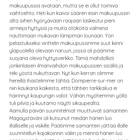
makuupussia avataan, mutta se ei ollut toimiva
vaihtoehto. Heti kun kaivoi säären esiin makuupussin
alta siihen hyöryävään raajaan laskeutui pieni
armeija hyttysiä ja muita ötököitä valmiina
nauttimaan mukavan lämpimän lounaan. Yön
pelastukseksi virittelin makuupussimme suut kiinni
yläpuolella olevaan naruun, jossa oli päämme
suojana oleva hyttysverkko. Tämä mahdollisti
jonkinlaisen ilmanvaihdon makuupussien sisällä ja
teki yöstä nukuttavan. Nyt kun kerran olimme
hereillä ihastelimme tähtiä. Dompierre-sur-mer on
niin kaukana kaikesta, että tähtien tarkkailua ei
häirinnyt kaupungin valot. Vähän myöhemmin yöllä
tuli pilviä ja kuutamo näytti sikaupealta.
Aamulla päivän suunnitelmat muuttuivat samantein.
Magaystäväni oli kutsunut meidän hänen luo
illalliselle ja viskille. Päätimme samantein jättää illalle
suunnitellun kajakoinnin väliin ja mennä hänen luo