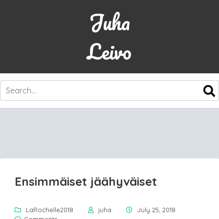
Juha
Leivo
SKIP
TO
CONTENT
Ensimmäiset jäähyväiset
LaRochelle2018
juha
July 25, 2018