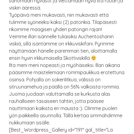
sanomaan hyvästit ja viettämään hyvä ilta ruuan ja
viskin ääressä.
Työpäivä meni mukavasti, niin mukavasti että
tulimme syöneeksi kaksi (2) patonkia. Tilapäisesti
rikoimme maagisen yhden patongin rajan!
Veimme illan isännelle tuliaisiksi Auchentoshanin
viskiä, sillä isäntämme on irkkuviskifani. Pyrimme
näyttämään hänelle paremman tien, aloittamalla
ensin hyvin irkkumaisella Skottiviskillä
Ilta meni meni nopeasti ja myöhäiseksi. Illan aikana
pääsimme maistelemaan rommipaukkua erotettuna
osiinsa. Pohjalla on sokerilitkua, välissä on
sitruunamehua ja päällä on 56% valkoista rommia.
Juoma juodaan valuttamalla se kurkusta alas
rauhalliseen tasaiseen tahtiin, jotta pääsee
nauttimaan kaikista eri mauista :). Olimme puolen
yön paikkeilla asunnolla. Tällä kertaa simmahdimme
nukkumaan sisälle.
[Best_Wordpress_Gallery id=”191″ gal_title=”La