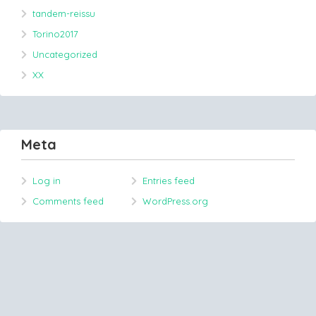
tandem-reissu
Torino2017
Uncategorized
XX
Meta
Log in
Entries feed
Comments feed
WordPress.org