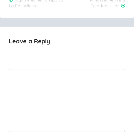
Post
Täysin erilainen arkipäivä
Termoksellinen Pina
La Rochellessa
Coladaa, kiitos.
navigation
Leave a Reply