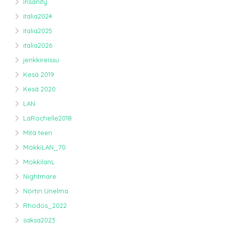
Insanity
italia2024
italia2025
italia2026
jenkkireissu
Kesä 2019
Kesä 2020
LAN
LaRochelle2018
Mitä teen
MökkiLAN_70
MokkilanL
Nightmare
Nörtin Unelma
Rhodos_2022
saksa2023