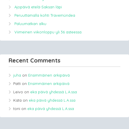
Ajopäivä etelä-Saksan läpi
Peruuttamalla kohti Travemündea
Paluumatkan alku
Viimeinen viikonloppu yli 36 asteessa.
Recent Comments
juha
on
Ensimmäinen arkipäivä
Patti
on
Ensimmäinen arkipäivä
Leivo
on
eka päivä yhdessä L.A.ssa
Kata
on
eka päivä yhdessä L.A.ssa
toni
on
eka päivä yhdessä L.A.ssa