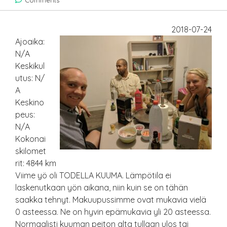
Comments
2018-07-24
Ajoaika:
N/A
Keskikul
utus: N/
A
Keskino
peus:
N/A
Kokonai
skilomet
rit: 4844 km
Viime yö oli TODELLA KUUMA. Lämpötila ei
laskenutkaan yön aikana, niin kuin se on tähän
saakka tehnyt. Makuupussimme ovat mukavia vielä
0 asteessa. Ne on hyvin epämukavia yli 20 asteessa.
Normaalisti kuuman peiton alta tullaan ulos tai