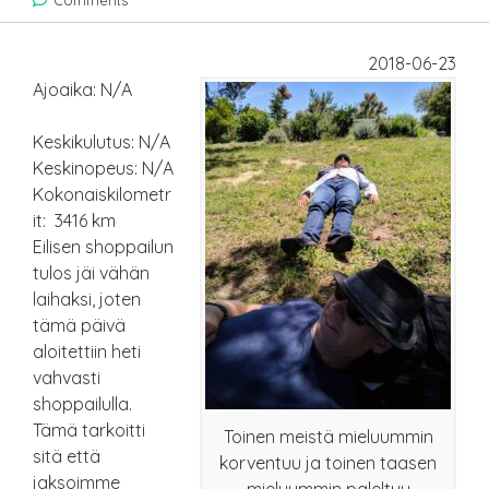
Comments
2018-06-23
Ajoaika: N/A
Keskikulutus: N/A
Keskinopeus: N/A
Kokonaiskilometr
it: 3416 km
Eilisen shoppailun
tulos jäi vähän
laihaksi, joten
tämä päivä
aloitettiin heti
vahvasti
shoppailulla.
Tämä tarkoitti
Toinen meistä mieluummin
sitä että
korventuu ja toinen taasen
jaksoimme
mieluummin paleltuu