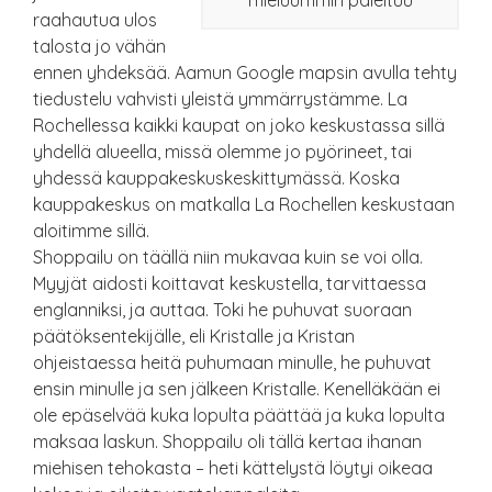
raahautua ulos
talosta jo vähän
ennen yhdeksää. Aamun Google mapsin avulla tehty
tiedustelu vahvisti yleistä ymmärrystämme. La
Rochellessa kaikki kaupat on joko keskustassa sillä
yhdellä alueella, missä olemme jo pyörineet, tai
yhdessä kauppakeskuskeskittymässä. Koska
kauppakeskus on matkalla La Rochellen keskustaan
aloitimme sillä.
Shoppailu on täällä niin mukavaa kuin se voi olla.
Myyjät aidosti koittavat keskustella, tarvittaessa
englanniksi, ja auttaa. Toki he puhuvat suoraan
päätöksentekijälle, eli Kristalle ja Kristan
ohjeistaessa heitä puhumaan minulle, he puhuvat
ensin minulle ja sen jälkeen Kristalle. Kenelläkään ei
ole epäselvää kuka lopulta päättää ja kuka lopulta
maksaa laskun. Shoppailu oli tällä kertaa ihanan
miehisen tehokasta – heti kättelystä löytyi oikeaa