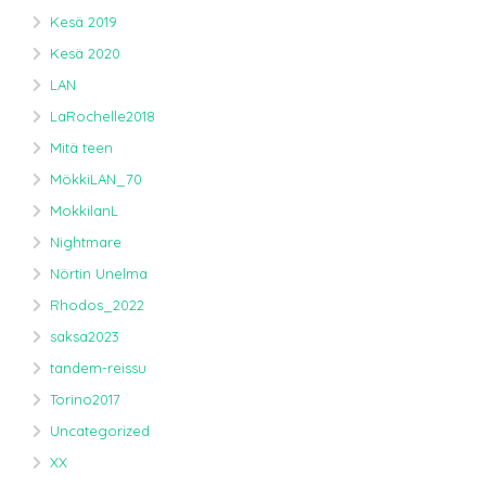
Kesä 2019
Kesä 2020
LAN
LaRochelle2018
Mitä teen
MökkiLAN_70
MokkilanL
Nightmare
Nörtin Unelma
Rhodos_2022
saksa2023
tandem-reissu
Torino2017
Uncategorized
XX