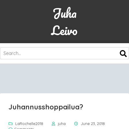
Juha
Leivo
SKIP
TO
CONTENT
Juhannusshoppailua?
LaRochelle2018
juha
June 23, 2018