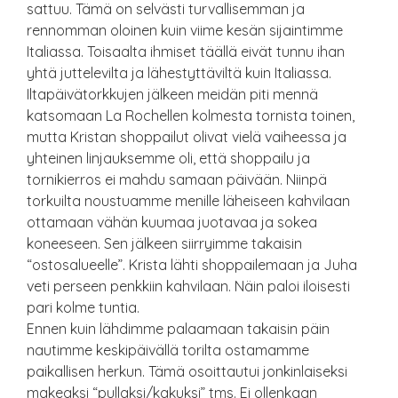
sattuu. Tämä on selvästi turvallisemman ja
rennomman oloinen kuin viime kesän sijaintimme
Italiassa. Toisaalta ihmiset täällä eivät tunnu ihan
yhtä juttelevilta ja lähestyttäviltä kuin Italiassa.
Iltapäivätorkkujen jälkeen meidän piti mennä
katsomaan La Rochellen kolmesta tornista toinen,
mutta Kristan shoppailut olivat vielä vaiheessa ja
yhteinen linjauksemme oli, että shoppailu ja
tornikierros ei mahdu samaan päivään. Niinpä
torkuilta noustuamme menille läheiseen kahvilaan
ottamaan vähän kuumaa juotavaa ja sokea
koneeseen. Sen jälkeen siirryimme takaisin
“ostosalueelle”. Krista lähti shoppailemaan ja Juha
veti perseen penkkiin kahvilaan. Näin paloi iloisesti
pari kolme tuntia.
Ennen kuin lähdimme palaamaan takaisin päin
nautimme keskipäivällä torilta ostamamme
paikallisen herkun. Tämä osoittautui jonkinlaiseksi
makeaksi “pullaksi/kakuksi” tms. Ei ollenkaan