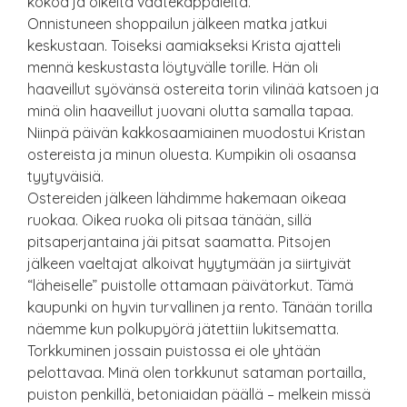
kokoa ja oikeita vaatekappaleita.
Onnistuneen shoppailun jälkeen matka jatkui
keskustaan. Toiseksi aamiakseksi Krista ajatteli
mennä keskustasta löytyvälle torille. Hän oli
haaveillut syövänsä ostereita torin vilinää katsoen ja
minä olin haaveillut juovani olutta samalla tapaa.
Niinpä päivän kakkosaamiainen muodostui Kristan
ostereista ja minun oluesta. Kumpikin oli osaansa
tyytyväisiä.
Ostereiden jälkeen lähdimme hakemaan oikeaa
ruokaa. Oikea ruoka oli pitsaa tänään, sillä
pitsaperjantaina jäi pitsat saamatta. Pitsojen
jälkeen vaeltajat alkoivat hyytymään ja siirtyivät
“läheiselle” puistolle ottamaan päivätorkut. Tämä
kaupunki on hyvin turvallinen ja rento. Tänään torilla
näemme kun polkupyörä jätettiin lukitsematta.
Torkkuminen jossain puistossa ei ole yhtään
pelottavaa. Minä olen torkkunut sataman portailla,
puiston penkillä, betoniaidan päällä – melkein missä