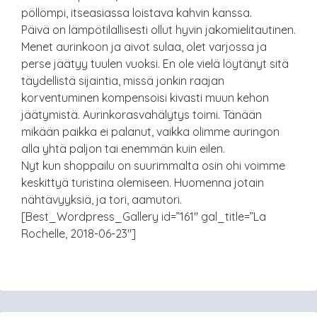
pöllömpi, itseasiassa loistava kahvin kanssa.
Päivä on lämpötilallisesti ollut hyvin jakomielitautinen.
Menet aurinkoon ja aivot sulaa, olet varjossa ja
perse jäätyy tuulen vuoksi. En ole vielä löytänyt sitä
täydellistä sijaintia, missä jonkin raajan
korventuminen kompensoisi kivasti muun kehon
jäätymistä. Aurinkorasvahälytys toimi. Tänään
mikään paikka ei palanut, vaikka olimme auringon
alla yhtä paljon tai enemmän kuin eilen.
Nyt kun shoppailu on suurimmalta osin ohi voimme
keskittyä turistina olemiseen. Huomenna jotain
nähtävyyksiä, ja tori, aamutori.
[Best_Wordpress_Gallery id=”161″ gal_title=”La
Rochelle, 2018-06-23″]