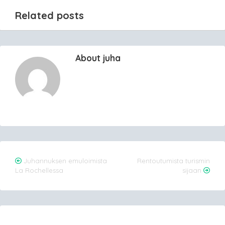
Related posts
About juha
Post
Juhannuksen emuloimista
Rentoutumista turismin
La Rochellessa
sijaan
navigation