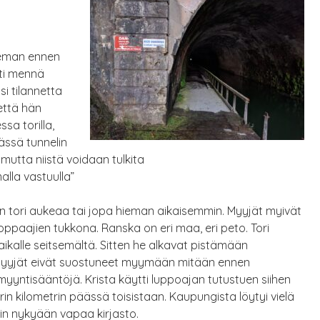
ieman ennen
iti mennä
si tilannetta
 että hän
sa torilla,
ässä tunnelin
mutta niistä voidaan tulkita
lla vastuulla”
kun tori aukeaa tai jopa hieman aikaisemmin. Myyjät myivät
hoppaajien tukkona. Ranska on eri maa, eri peto. Tori
aikalle seitsemältä. Sitten he alkavat pistämään
myyjät eivät suostuneet myymään mitään ennen
yntisääntöjä. Krista käytti luppoajan tutustuen siihen
arin kilometrin päässä toisistaan. Kaupungista löytyi vielä
sin nykyään vapaa kirjasto.