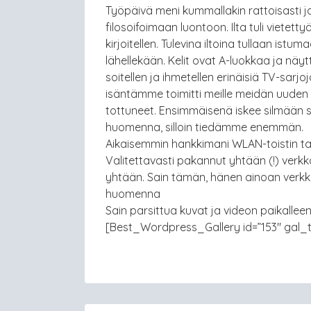
Työpäivä meni kummallakin rattoisasti ja
filosoifoimaan luontoon. Ilta tuli vietettyä
kirjoitellen. Tulevina iltoina tullaan istu
lähellekään. Kelit ovat A-luokkaa ja näyttä
soitellen ja ihmetellen erinäisiä TV-sarjo
isäntämme toimitti meille meidän uuden
tottuneet. Ensimmäisenä iskee silmään s
huomenna, silloin tiedämme enemmän.
Aikaisemmin hankkimani WLAN-toistin tarv
Valitettavasti pakannut yhtään (!) verk
yhtään. Sain tämän, hänen ainoan verkko
huomenna
Sain parsittua kuvat ja videon paikalle
[Best_Wordpress_Gallery id=”153″ gal_ti