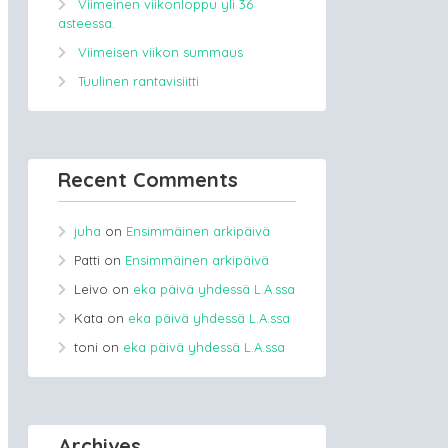
Viimeinen viikonloppu yli 36
asteessa.
Viimeisen viikon summaus
Tuulinen rantavisiitti
Recent Comments
juha
on
Ensimmäinen arkipäivä
Patti
on
Ensimmäinen arkipäivä
Leivo
on
eka päivä yhdessä L.A.ssa
Kata
on
eka päivä yhdessä L.A.ssa
toni
on
eka päivä yhdessä L.A.ssa
Archives