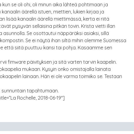
 kun se oli ohi, oli minun aika lähteä pohtimaan ja
 kanaalin äärellä istuen, miettien, lukien kirjaa ja
maan lisää kanaalin äärellä miettimässä, kerta ei riitä
vät pysyvän sellaisina pitkän tovin. Krista vietti illan
ja asunnolla. Se osottautui näppäräksi asiaksi, sillä
 kompostin. Se ei näytä ihan siltä mihin olemme Suomessa
e että siitä puuttuu kansi tai pohja. Kasaamme sen
ii fimware päivityksen ja sitä varten tarvin kaapelin.
kokaapelia mukaan. Kysyin onko omistajalla lainata
kaapelin lainaan. Hän ei ole varma toimiiko se. Testaan
en sunnuntain tapahtumaan.
tle=”La Rochelle, 2018-06-19″]