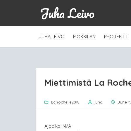
Juha Leivo
SKIP
JUHA LEIVO
MÖKKILAN
PROJEKTIT
TO
CONTENT
Miettimistä La Roche
LaRochelle2018
juha
June 19
Ajoaika: N/A