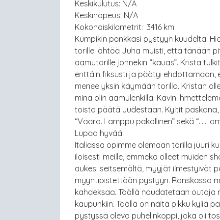
Keskikulutus: N/A
Keskinopeus: N/A
Kokonaiskilometrit: 3416 km
Kumpikin ponkkasi pystyyn kuudelta. H
torille lähtöä Juha muisti, että tänään p
aamutorille jonnekin “kauas”. Krista tulkit
erittäin fiksusti ja päätyi ehdottamaan,
menee yksin käymään torilla. Kristan olles
minä olin aamulenkillä. Kävin ihmettelem
toista päätä uudestaan. Kyltit paskana, 
“Vaara. Lamppu pakollinen” sekä “…… oma
Lupaa hyvää.
Italiassa opimme olemaan torilla juuri 
iloisesti meille, emmekä olleet muiden s
aukesi seitsemältä, myyjät ilmestyivät p
myyntipistettään pystyyn. Ranskassa 
kahdeksaa. Täällä noudatetaan outoja my
kaupunkiin. Täällä on näitä pikku kyliä p
pystyssä oleva puhelinkoppi, joka oli to