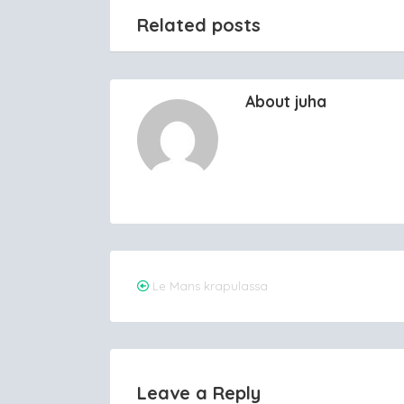
Related posts
About juha
Post
Le Mans krapulassa
navigation
Leave a Reply