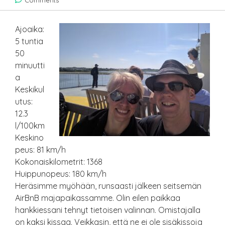
Comments
Ajoaika:
5 tuntia
50
minuutti
a
Keskikul
utus:
12.3
l/100km
Keskino
peus: 81 km/h
Kokonaiskilometrit: 1368
Huippunopeus: 180 km/h
Heräsimme myöhään, runsaasti jälkeen seitsemän
AirBnB majapaikassamme. Olin eilen paikkaa
hankkiessani tehnyt tietoisen valinnan. Omistajalla
on kaksi kissaa. Veikkasin, että ne ei ole sisäkissoja