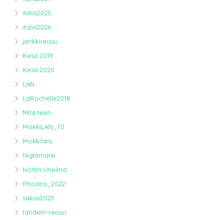
italia2025
italia2026
jenkkireissu
Kesä 2019
Kesä 2020
LAN
LaRochelle2018
Mitä teen
MökkiLAN_70
MokkilanL
Nightmare
Nörtin Unelma
Rhodos_2022
saksa2023
tandem-reissu