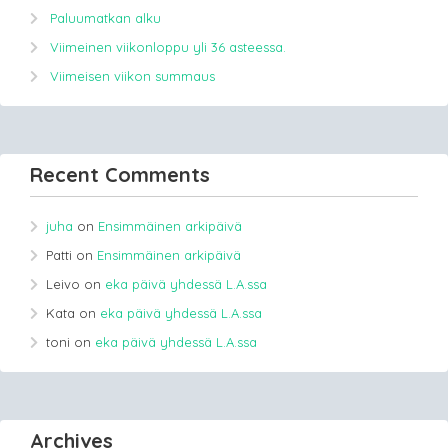
Paluumatkan alku
Viimeinen viikonloppu yli 36 asteessa.
Viimeisen viikon summaus
Recent Comments
juha
on
Ensimmäinen arkipäivä
Patti
on
Ensimmäinen arkipäivä
Leivo
on
eka päivä yhdessä L.A.ssa
Kata
on
eka päivä yhdessä L.A.ssa
toni
on
eka päivä yhdessä L.A.ssa
Archives