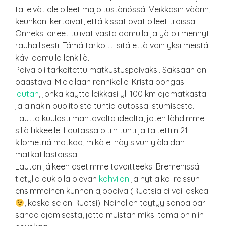
tai eivät ole olleet majoitustönössä. Veikkasin väärin,
keuhkoni kertoivat, että kissat ovat olleet tiloissa.
Onneksi oireet tulivat vasta aamulla ja yö oli mennyt
rauhallisesti. Tämä tarkoitti sitä että vain yksi meistä
kävi aamulla lenkillä.
Päivä oli tarkoitettu matkustuspäiväksi. Saksaan on
päästävä. Mielellään rannikolle. Krista bongasi
lautan
, jonka käyttö leikkasi yli 100 km ajomatkasta
ja ainakin puolitoista tuntia autossa istumisesta.
Lautta kuulosti mahtavalta idealta, joten lähdimme
sillä liikkeelle. Lautassa oltiin tunti ja taitettiin 21
kilometriä matkaa, mikä ei näy sivun ylälaidan
matkatilastoissa.
Lautan jälkeen asetimme tavoitteeksi Bremenissä
tietyllä aukiolla olevan
kahvilan
ja nyt alkoi reissun
ensimmäinen kunnon ajopäivä (Ruotsia ei voi laskea
, koska se on Ruotsi). Näinollen täytyy sanoa pari
sanaa ajamisesta, jotta muistan miksi tämä on niin