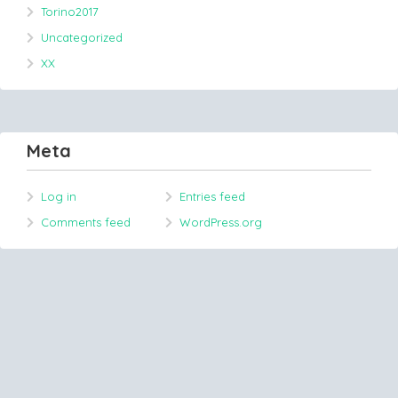
Torino2017
Uncategorized
XX
Meta
Log in
Entries feed
Comments feed
WordPress.org