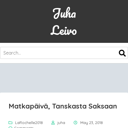
Juha
Leivo
SKIP
TO
CONTENT
Matkapäivä, Tanskasta Saksaan
LaRochelle2018
juha
May 23, 2018