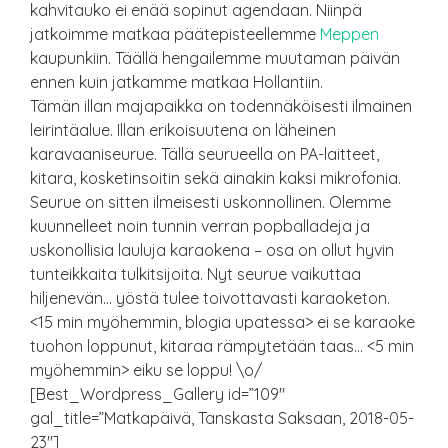
kahvitauko ei enää sopinut agendaan. Niinpä
jatkoimme matkaa päätepisteellemme
Meppen
kaupunkiin. Täällä hengailemme muutaman päivän
ennen kuin jatkamme matkaa Hollantiin.
Tämän illan majapaikka on todennäköisesti ilmainen
leirintäalue. Illan erikoisuutena on läheinen
karavaaniseurue. Tällä seurueella on PA-laitteet,
kitara, kosketinsoitin sekä ainakin kaksi mikrofonia.
Seurue on sitten ilmeisesti uskonnollinen. Olemme
kuunnelleet noin tunnin verran popballadeja ja
uskonollisia lauluja karaokena – osa on ollut hyvin
tunteikkaita tulkitsijoita. Nyt seurue vaikuttaa
hiljenevän… yöstä tulee toivottavasti karaoketon.
<15 min myöhemmin, blogia upatessa> ei se karaoke
tuohon loppunut, kitaraa rämpytetään taas… <5 min
myöhemmin> eiku se loppu! \o/
[Best_Wordpress_Gallery id=”109″
gal_title=”Matkapäivä, Tanskasta Saksaan, 2018-05-
23″]