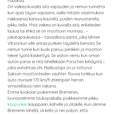
hauskaa.
On vaikea kuvailla sitä vapauden ja riemun tunnetta
kun ajaa täysin vapaana, vailla mitään vaatimuksia
rakkaansa kanssa kauniilla, puiden reunustamilla,
pikku teillä. Yhtä vaikea on kuvailla sitä, enkeleiden
laulua tai ehkä se on moottorin murinaa… –
jokatapauksessa – taivaallista ääntä, joka lähtee
V8:sta kun sille antaa putkien täydeltä bensaa. Se
riemun tunne kun kuski painuu penkkiin ja moottori
tekee työtä käskettyä. Se viaton riemu kun oman
auton paras ei riitä lähellekään Porschen kiihdystä –
joka viuhahtaa ohi. Matkustaja on jo tottunut
Saksan moottoriteiden vauhtiin. Rouva torkkuu kun
auto murisee 170 km/h eteenpäin herran
virnistellässä ratin takana.
Emme koskaan poikenneet Bremeniin,
lounastelimme taukopaikalla, poikkesimme pikku
kaupunkiin
kauppaan, kahville ja jätskille. Kun olimme
Bremenin lähellä, oli kello jo niin paljon, että