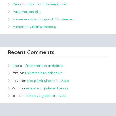
Peruuttamalla kohti Travemündea
Paluumatkan alku
Viimeinen viikonloppu yli 36 asteessa.
Viimeisen viikon summaus
Recent Comments
juha
on
Ensimmäinen arkipäivä
Patti
on
Ensimmäinen arkipäivä
Leivo
on
eka päivä yhdessä L.A.ssa
Kata
on
eka päivä yhdessä L.A.ssa
toni
on
eka päivä yhdessä L.A.ssa