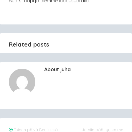
Ruotsin läpi ja olemme loppusuoralla.
Related posts
About juha
Post
Toinen päivä Berliinissä
Ja niin päättyy kolme