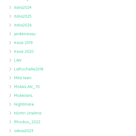
italia2024
italia2025
italia2026
jenkkireissu
Kesä 2019
Kesä 2020
LAN
LaRochelle2018
Mitä teen
MökkiLAN_70
MokkilanL
Nightmare
Nörtin Unelma
Rhodos_2022
saksa2023