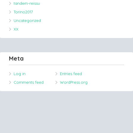
tandem-reissu
Torino2017
Uncategorized
XX
Meta
Log in
Entries feed
Comments feed
WordPress.org