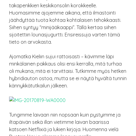
takapenkkien keskikonsolin korokkeelle.
Huomasimme ajojemme aikana, että ilmastointi
jäähdyttää tuota kohtaa kohtalaisen tehokkaasti.
Siihen syntyy “minijääkaappi”. Tällä kertaa siihen
sijoitettiin lounasjugurtti. Ensireissuja varten tämä
tieto on arvokasta.
Ajomatka Kieliin sujui rattoisasti – kävimme läpi
minkälainen pakkaus olisi ensi kerralla, mitä turhaa
oli mukana, mitä ei tarvittaisi. Tutkimme myös hetken
hybridiauton ostoa, mutta se ei näytä hyvältä tunnin
kännykkätutkailun jälkeen.
Tungimme laivaan niin nopsaan kuin pystyimme ja
iltapäivän sekä illan vietimme laivan baarissa
katsoen Netflixiä ja lukien kirjoja. Huomenna vielä