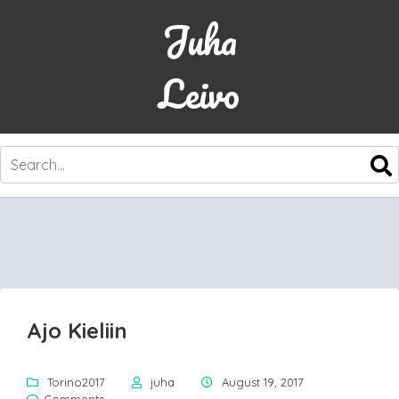
Juha
Leivo
SKIP
TO
CONTENT
Ajo Kieliin
Torino2017
juha
August 19, 2017