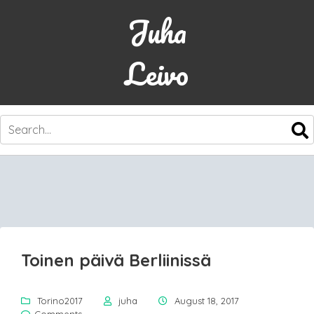
Juha
Leivo
SKIP
TO
CONTENT
Toinen päivä Berliinissä
Torino2017
juha
August 18, 2017