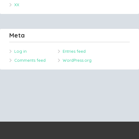
XX
Meta
Log in
Entries feed
Comments feed
WordPress.org