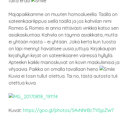
tältä erää
Majapaikkamme on muuten homoalueella. Täällä on
sateenkaarilippua siellä täällä ja jos kahvilan nimi
Romeo & Romeo ei anna riittävästi vinkkiä katso sen
asiakaskuntaa. Kahvila on täynnä asiakkaita, mutta
ei yhtään naista – ei yhtään. Joka kerta kun tuosta
on läpi mennyt havaitsee uusia juttuja. Kirjakaupan
kirjahyllyn kirjat on sateenkaaren väreissä hyllyllä.
Apteekin kaikki mainoskuvat on kovin maskuliiinisia ja
vihjaavia. Paikka on omalla tavallaan hieno
Kuvia ei tosin tullut otettua. Tai no, tästä autosta tuli
otettua kuva.
Kuvat:
https://goo.gl/photos/S4vNNrBcT1i5jpZW7