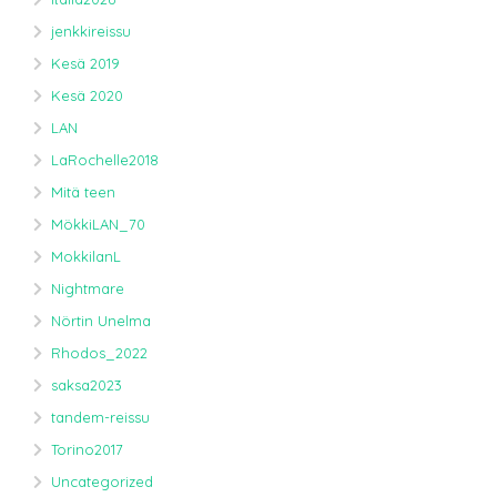
jenkkireissu
Kesä 2019
Kesä 2020
LAN
LaRochelle2018
Mitä teen
MökkiLAN_70
MokkilanL
Nightmare
Nörtin Unelma
Rhodos_2022
saksa2023
tandem-reissu
Torino2017
Uncategorized