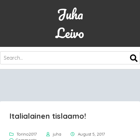
Juha
Leivo
SKIP
TO
CONTENT
Italialainen tislaamo!
Torino2017
juha
August 5, 2017