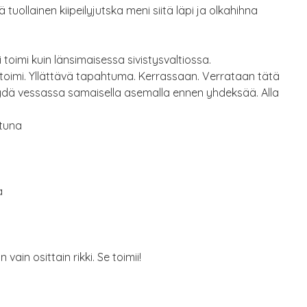
tuollainen kiipeilyjutska meni siitä läpi ja olkahihna
 toimi kuin länsimaisessa sivistysvaltiossa.
toimi. Yllättävä tapahtuma. Kerrassaan. Verrataan tätä
äydä vessassa samaisella asemalla ennen yhdeksää. Alla
ttuna
a
ain osittain rikki. Se toimii!