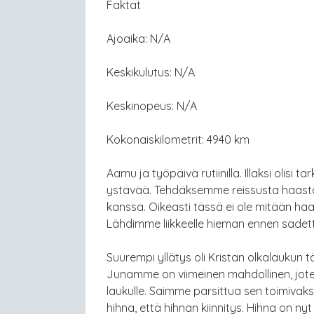
Faktat
Ajoaika: N/A
Keskikulutus: N/A
Keskinopeus: N/A
Kokonaiskilometrit: 4940 km
Aamu ja työpäivä rutiinilla. Illaksi oli
ystävää. Tehdäksemme reissusta haas
kanssa. Oikeasti tässä ei ole mitään haas
Lähdimme liikkeelle hieman ennen sadet
Suurempi yllätys oli Kristan olkalaukun
Junamme on viimeinen mahdollinen, jote
laukulle. Saimme parsittua sen toimivaks
hihna, että hihnan kiinnitys. Hihna on nyt 