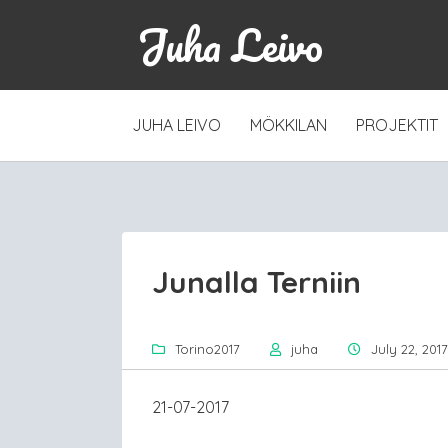
Juha Leivo
SKIP
JUHA LEIVO
MÖKKILAN
PROJEKTIT
TO
CONTENT
Junalla Terniin
Torino2017
juha
July 22, 2017
21-07-2017