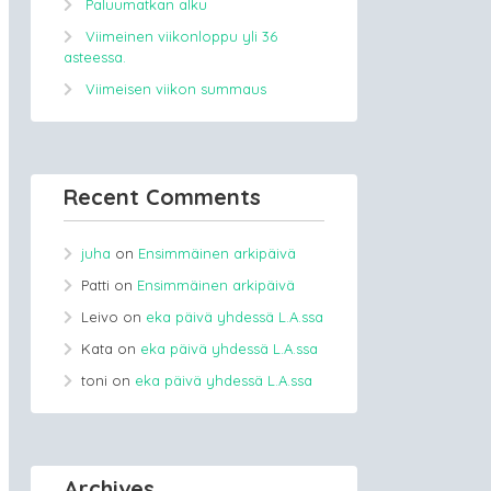
Paluumatkan alku
Viimeinen viikonloppu yli 36
asteessa.
Viimeisen viikon summaus
Recent Comments
juha
on
Ensimmäinen arkipäivä
Patti
on
Ensimmäinen arkipäivä
Leivo
on
eka päivä yhdessä L.A.ssa
Kata
on
eka päivä yhdessä L.A.ssa
toni
on
eka päivä yhdessä L.A.ssa
Archives