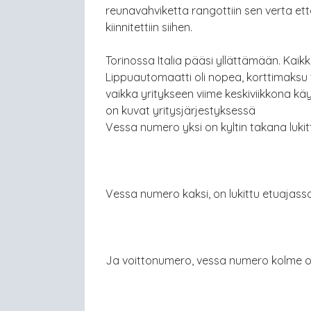
reunavahviketta rangottiin sen verta että 
kiinnitettiin siihen.
Torinossa Italia pääsi yllättämään. Kaikki
Lippuautomaatti oli nopea, korttimaksu 
vaikka yritykseen viime keskiviikkona k
on kuvat yritysjärjestyksessä
Vessa numero yksi on kyltin takana luki
Vessa numero kaksi, on lukittu etuajass
Ja voittonumero, vessa numero kolme on v