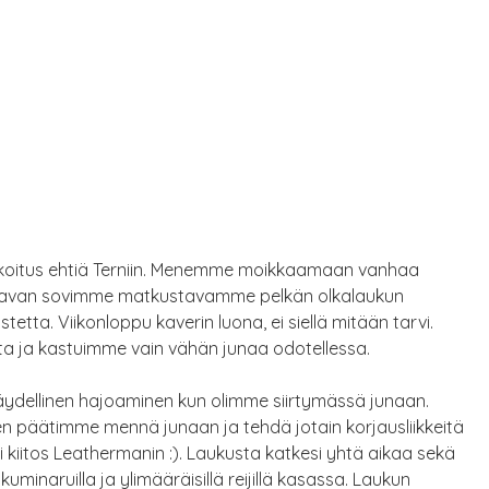
si tarkoitus ehtiä Terniin. Menemme moikkaamaan vanhaa
tavan sovimme matkustavamme pelkän olkalaukun
tetta. Viikonloppu kaverin luona, ei siellä mitään tarvi.
ta ja kastuimme vain vähän junaa odotellessa.
 täydellinen hajoaminen kun olimme siirtymässä junaan.
n päätimme mennä junaan ja tehdä jotain korjausliikkeitä
i kiitos Leathermanin :). Laukusta katkesi yhtä aikaa sekä
kuminaruilla ja ylimääräisillä reijillä kasassa. Laukun