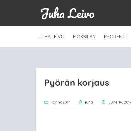
Juha Leivo
SKIP
JUHA LEIVO
MÖKKILAN
PROJEKTIT
TO
CONTENT
Pyörän korjaus
Torino2017
juha
June 14, 201