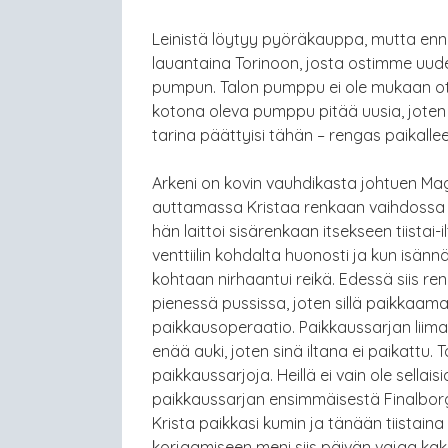
Leinistä löytyy pyöräkauppa, mutta en
lauantaina Torinoon, josta ostimme uu
pumpun. Talon pumppu ei ole mukaan ote
kotona oleva pumppu pitää uusia, joten m
tarina päättyisi tähän – rengas paikalle
Arkeni on kovin vauhdikasta johtuen Maga
auttamassa Kristaa renkaan vaihdossa il
hän laittoi sisärenkaan itsekseen tiistai-i
venttiilin kohdalta huonosti ja kun isänn
kohtaan nirhaantui reikä. Edessä siis re
pienessä pussissa, joten sillä paikkaam
paikkausoperaatio. Paikkaussarjan liima 
enää auki, joten sinä iltana ei paikattu. T
paikkaussarjoja. Heillä ei vain ole sella
paikkaussarjan ensimmäisestä Finalbor
Krista paikkasi kumin ja tänään tiistain
korjaamiseen meni siis päivän vajaa kaks