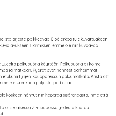
aalista arjesta poikkeavaa. Eipä arkea tule kuvattuakaan.
t kuvia avukseen. Harmikseni emme ole niin kuvaavaa
e Lucalta polkupyöriä käyttöön. Polkupyöriä oli kolme,
in ilmaa ja matkaan. Pyörät ovat nähneet parhaimmat
n etukumi tyhjeni kauppareissun paluumatkalla. Krista otti
rimme eturenkaan paljastui pari asiaa
 ole koskaan nähnyt niin haperaa sisärengasta, ihme että
syystä oli sellaisessa Z -muodossa yhdestä khotaa
ui