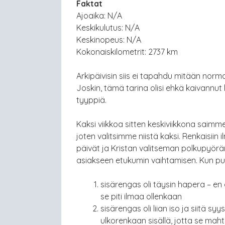
Faktat
Ajoaika: N/A
Keskikulutus: N/A
Keskinopeus: N/A
Kokonaiskilometrit: 2737 km
Arkipäivisin siis ei tapahdu mitään norm
Joskin, tämä tarina olisi ehkä kaivannu
tyyppiä.
Kaksi viikkoa sitten keskiviikkona saimm
joten valitsimme niistä kaksi. Renkaisi
päivät ja Kristan valitseman polkupyörä
asiakseen etukumin vaihtamisen. Kun pu
sisärengas oli täysin hapera – en
se piti ilmaa ollenkaan
sisärengas oli liian iso ja siitä 
ulkorenkaan sisällä, jotta se maht