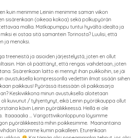
nen kuin menimme Leiniin menimme saman viikon
den sisärenkaan (oikeaa kokoa) sekä polkupyörän
ttavaa mallia. Matkapumppu tuntui hyvältä idealta ja
iksi ei ostaa sitä samantein Torinosta? Luulisi, että
en ja menoksi.
 treeneistä ja asioiden järjestelystä, joten en ollut
taisin. Hän oli päättänyt, että rengas vaihdetaan, joten
ltana. Sisärenkaan laitto ei mennyt ihan puikkoihin, se jäi
än avustuksella kompressorilla vedettiin ilmat sisään siihen
nkaan paikkaus! Pyörässä itsessään oli paikkasarja
aan? Keskiviikkona minun avustuksella aloitetaan
oli kuivunut / tyhjentynyt, eikä Leinin pyöräkauppa ollut
orstaina kävin Leinin pyöräliikkeessä. Heillä ei ole
isia. Itaaaaalia … Varigottiviikonloppuna löysimme
gon pyöräliikkeestä mihin poikkesimme. Maanantaina
a vihdoin laitoimme kumin paikalleen. Eturenkaan
i viikkoa.
Kai tämän olisi nopeamminkin tehnyt, jos olisi