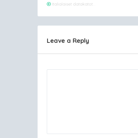
Post
Italialaiset datakatot…
navigation
Leave a Reply