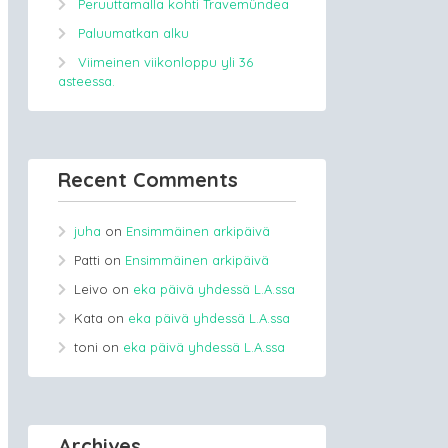
Peruuttamalla kohti Travemündea
Paluumatkan alku
Viimeinen viikonloppu yli 36
asteessa.
Recent Comments
juha
on
Ensimmäinen arkipäivä
Patti
on
Ensimmäinen arkipäivä
Leivo
on
eka päivä yhdessä L.A.ssa
Kata
on
eka päivä yhdessä L.A.ssa
toni
on
eka päivä yhdessä L.A.ssa
Archives