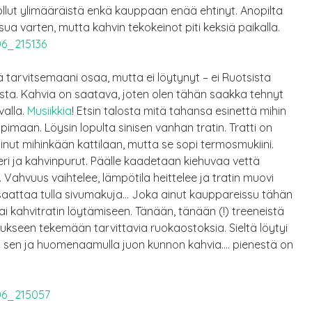
ollut ylimääräistä enkä kauppaan enää ehtinyt. Anopilta
ua varten, mutta kahvin tekokeinot piti keksiä paikalla.
tää tarvitsemaani osaa, mutta ei löytynyt – ei Ruotsista
ta. Kahvia on saatava, joten olen tähän saakka tehnyt
valla.
Musiikkia
! Etsin talosta mitä tahansa esinettä mihin
imaan. Löysin lopulta sinisen vanhan tratin. Tratti on
pinut mihinkään kattilaan, mutta se sopi termosmukiini.
peri ja kahvinpurut. Päälle kaadetaan kiehuvaa vettä
lla. Vahvuus vaihtelee, lämpötila heittelee ja tratin muovi
 saattaa tulla sivumakuja… Joka ainut kauppareissu tähän
i kahvitratin löytämiseen. Tänään, tänään (!) treeneistä
kseen tekemään tarvittavia ruokaostoksia. Sieltä löytyi
esin sen ja huomenaamulla juon kunnon kahvia…. pienestä on