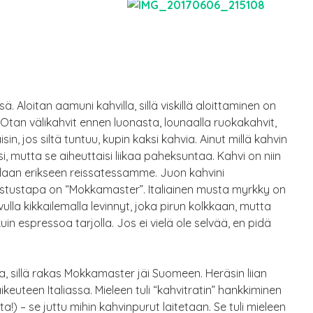
Aloitan aamuni kahvilla, sillä viskillä aloittaminen on
. Otan välikahvit ennen luonasta, lounaalla ruokakahvit,
isin, jos siltä tuntuu, kupin kaksi kahvia. Ainut millä kahvin
esi, mutta se aiheuttaisi liikaa paheksuntaa. Kahvi on niin
idaan erikseen reissatessamme. Juon kahvini
istustapa on “Mokkamaster”. Italiainen musta myrkky on
lla kikkailemalla levinnyt, joka pirun kolkkaan, mutta
kuin espressoa tarjolla. Jos ei vielä ole selvää, en pidä
a, sillä rakas Mokkamaster jäi Suomeen. Heräsin liian
keuteen Italiassa. Mieleen tuli “kahvitratin” hankkiminen
ta!) – se juttu mihin kahvinpurut laitetaan. Se tuli mieleen