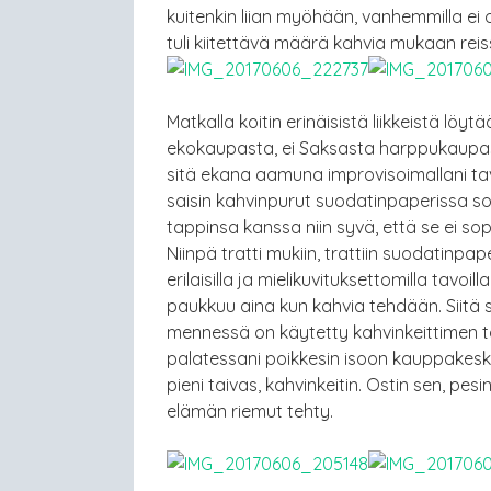
kuitenkin liian myöhään, vanhemmilla ei 
tuli kiitettävä määrä kahvia mukaan reiss
Matkalla koitin erinäisistä liikkeistä löy
ekokaupasta, ei Saksasta harppukaupas
sitä ekana aamuna improvisoimallani ta
saisin kahvinpurut suodatinpaperissa sop
tappinsa kanssa niin syvä, että se ei so
Niinpä tratti mukiin, trattiin suodatinpa
erilaisilla ja mielikuvituksettomilla tavoi
paukkuu aina kun kahvia tehdään. Siitä
mennessä on käytetty kahvinkeittimen ta
palatessani poikkesin isoon kauppakesku
pieni taivas, kahvinkeitin. Ostin sen, p
elämän riemut tehty.