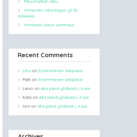
Paluumatkan alku
Viimeinen viikonloppu yli 36
asteessa.
Viimeisen viikon summaus
Recent Comments
juha
on
Ensimmäinen arkipäivä
Patti
on
Ensimmäinen arkipäivä
Leivo
on
eka päivä yhdessä L.A.ssa
Kata
on
eka päivä yhdessä L.A.ssa
toni
on
eka päivä yhdessä L.A.ssa
Archives