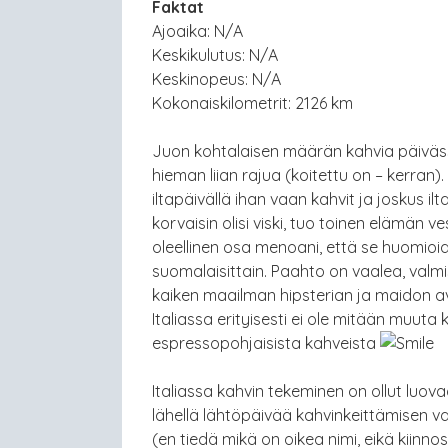
Faktat
Ajoaika: N/A
Keskikulutus: N/A
Keskinopeus: N/A
Kokonaiskilometrit: 2126 km
Juon kohtalaisen määrän kahvia päivässä. 
hieman liian rajua (koitettu on – kerran)
iltapäivällä ihan vaan kahvit ja joskus ilta
korvaisin olisi viski, tuo toinen elämän v
oleellinen osa menoani, että se huomio
suomalaisittain. Paahto on vaalea, valm
kaiken maailman hipsterian ja maidon avu
Italiassa erityisesti ei ole mitään muuta 
espressopohjaisista kahveista
Italiassa kahvin tekeminen on ollut luova
lähellä lähtöpäivää kahvinkeittämisen vai
(en tiedä mikä on oikea nimi, eikä kiinnos