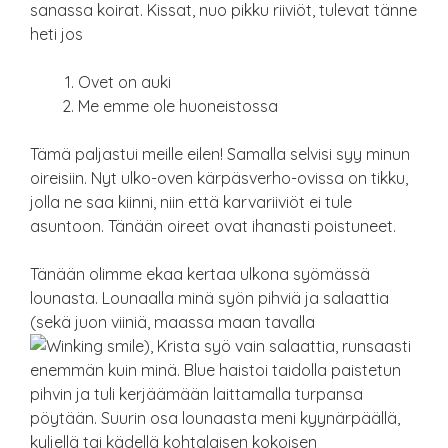
sanassa koirat. Kissat, nuo pikku riiviöt, tulevat tänne
heti jos
Ovet on auki
Me emme ole huoneistossa
Tämä paljastui meille eilen! Samalla selvisi syy minun
oireisiin. Nyt ulko-oven kärpäsverho-ovissa on tikku,
jolla ne saa kiinni, niin että karvariiviöt ei tule
asuntoon. Tänään oireet ovat ihanasti poistuneet.
Tänään olimme ekaa kertaa ulkona syömässä
lounasta. Lounaalla minä syön pihviä ja salaattia
(sekä juon viiniä, maassa maan tavalla
), Krista syö vain salaattia, runsaasti
enemmän kuin minä. Blue haistoi taidolla paistetun
pihvin ja tuli kerjäämään laittamalla turpansa
pöytään. Suurin osa lounaasta meni kyynärpäällä,
kyljellä tai kädellä kohtalaisen kokoisen