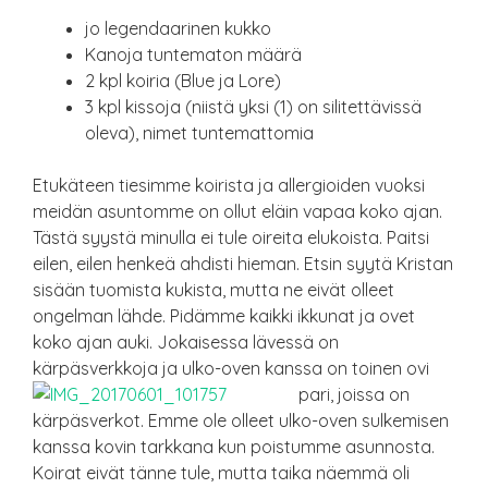
jo legendaarinen kukko
Kanoja tuntematon määrä
2 kpl koiria (Blue ja Lore)
3 kpl kissoja (niistä yksi (1) on silitettävissä
oleva), nimet tuntemattomia
Etukäteen tiesimme koirista ja allergioiden vuoksi
meidän asuntomme on ollut eläin vapaa koko ajan.
Tästä syystä minulla ei tule oireita elukoista. Paitsi
eilen, eilen henkeä ahdisti hieman. Etsin syytä Kristan
sisään tuomista kukista, mutta ne eivät olleet
ongelman lähde. Pidämme kaikki ikkunat ja ovet
koko ajan auki. Jokaisessa lävessä on
kärpäsverkkoja ja ulko-oven kanssa on toinen ovi
pari, joissa on
kärpäsverkot. Emme ole olleet ulko-oven sulkemisen
kanssa kovin tarkkana kun poistumme asunnosta.
Koirat eivät tänne tule, mutta taika näemmä oli