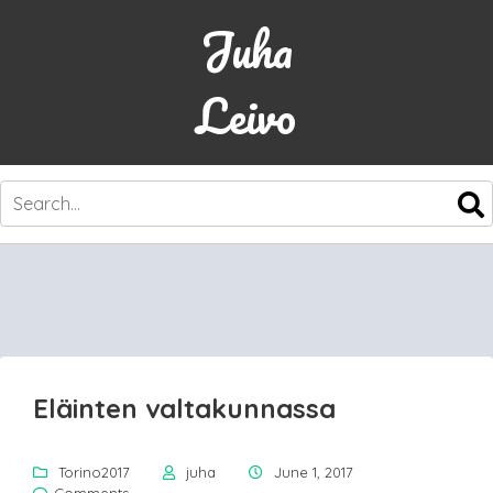
Juha
Leivo
SKIP
TO
CONTENT
Eläinten valtakunnassa
Torino2017
juha
June 1, 2017