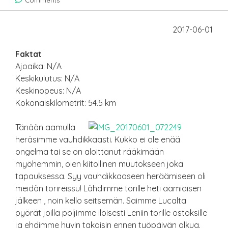
Comments
2017-06-01
Faktat
Ajoaika: N/A
Keskikulutus: N/A
Keskinopeus: N/A
Kokonaiskilometrit: 54.5 km
Tänään aamulla
heräsimme vauhdikkaasti. Kukko ei ole enää
ongelma tai se on aloittanut rääkimään
myöhemmin, olen kiitollinen muutokseen joka
tapauksessa. Syy vauhdikkaaseen heräämiseen oli
meidän torireissu! Lähdimme torille heti aamiaisen
jälkeen , noin kello seitsemän. Saimme Lucalta
pyörät joilla poljimme iloisesti Leniin torille ostoksille
ja ehdimme hyvin takaisin ennen työpäivän alkua.