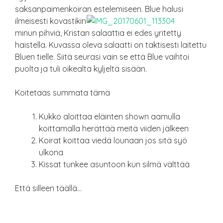
saksanpaimenkoiran
estelemiseen. Blue halusi
ilmeisesti kovastikin
minun pihviä, Kristan salaattia ei edes yritetty
haistella. Kuvassa oleva salaatti on taktisesti laitettu
Bluen tielle. Siitä seurasi vain se että Blue vaihtoi
puolta ja tuli oikealta kyljeltä sisään.
Koitetaas summata tämä
Kukko aloittaa eläinten shown aamulla
koittamalla herättää meitä viiden jälkeen
Koirat koittaa viedä lounaan jos sitä syö
ulkona
Kissat tunkee asuntoon kun silmä välttää
Että silleen täällä…