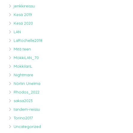
jenkkireissu
Kesä 2019
Kesä 2020
LAN
LaRochelle2018
Mitä teen
MökkiLAN_70
MokkilanL
Nightmare
Nörtin Unelma
Rhodos_2022
saksa2023
tandem-reissu
Torino2017
Uncategorized