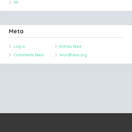
XX
Meta
Log in
Entries feed
Comments feed
WordPress.org