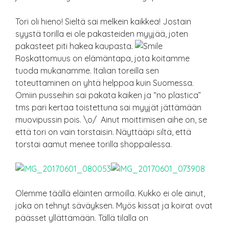
Tori oli hieno! Sieltä sai melkein kaikkea! Jostain
syystä torilla ei ole pakasteiden myyjää, joten
pakasteet piti hakea kaupasta.
Roskattomuus on elämäntapa, jota koitamme
tuoda mukanamme. Italian toreilla sen
toteuttaminen on yhtä helppoa kuin Suomessa.
Omiin pusseihin sai pakata kaiken ja “no plastica”
tms pari kertaa toistettuna sai myyjät jättämään
muovipussin pois. \o/ Ainut moittimisen aihe on, se
että tori on vain torstaisin. Näyttääpi siltä, että
torstai aamut menee torilla shoppailessa.
Olemme täällä eläinten armoilla. Kukko ei ole ainut,
joka on tehnyt säväyksen. Myös kissat ja koirat ovat
päässet yllättämään. Tällä tilalla on