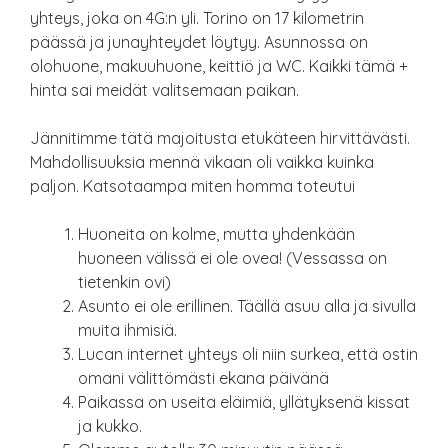
yhteys, joka on 4G:n yli. Torino on 17 kilometrin
päässä ja junayhteydet löytyy. Asunnossa on
olohuone, makuuhuone, keittiö ja WC. Kaikki tämä +
hinta sai meidät valitsemaan paikan.
Jännitimme tätä majoitusta etukäteen hirvittävästi.
Mahdollisuuksia mennä vikaan oli vaikka kuinka
paljon. Katsotaampa miten homma toteutui
Huoneita on kolme, mutta yhdenkään
huoneen välissä ei ole ovea! (Vessassa on
tietenkin ovi)
Asunto ei ole erillinen. Täällä asuu alla ja sivulla
muita ihmisiä.
Lucan internet yhteys oli niin surkea, että ostin
omani välittömästi ekana päivänä
Paikassa on useita eläimiä, yllätyksenä kissat
ja kukko.