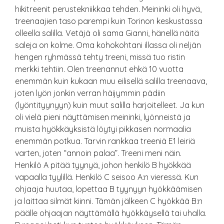
hikitreenit perustekniikkaa tehden. Meininki oli hyvä,
treenaajien taso parempi kuin Torinon keskustassa
olleella salilla. Vetäjä oli sama Gianni, hänellä näitä
saleja on kolme. Oma kohokohtani illassa oli neljän
hengen ryhmässä tehty treeni, missä tuo ristin
merkki tehtiin. Olen treenannut ehkä 10 vuotta
enemmän kuin kukaan muu eilisellä salilla treenaava,
joten lyön jonkin verran häijymmin pädiin
(lyöntityynyyn) kuin muut salilla harjoitelleet. Ja kun
oli vielä pieni näyttämisen meininki, lyönneistä ja
muista hyökkäyksistä löytyi pikkasen normaalia
enemmän potkua. Tarvin rankkaa treeniä E1 leiriä
varten, joten “annoin palaa”. Treeni meni näin.
Henkilö A pitää tyynyä, johon henkilö B hyökkää
vapaalla tyylillä. Henkilö C seisoo A:n vieressä. Kun
ohjaaja huutaa, lopettaa B tyynyyn hyökkäämisen
ja laittaa silmät kiinni. Tämän jälkeen C hyökkää B:n
päälle ohjaajan näyttämällä hyökkäysellä tai uhalla.