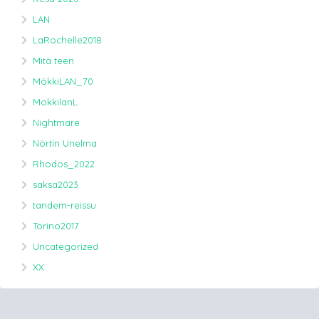
LAN
LaRochelle2018
Mitä teen
MökkiLAN_70
MokkilanL
Nightmare
Nörtin Unelma
Rhodos_2022
saksa2023
tandem-reissu
Torino2017
Uncategorized
XX