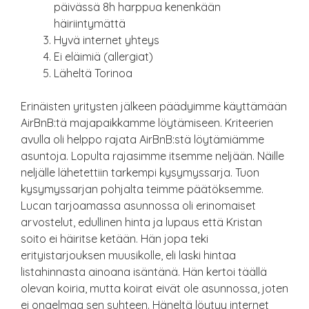
päivässä 8h harppua kenenkään
häiriintymättä
Hyvä internet yhteys
Ei eläimiä (allergiat)
Läheltä Torinoa
Erinäisten yritysten jälkeen päädyimme käyttämään
AirBnB:tä majapaikkamme löytämiseen. Kriteerien
avulla oli helppo rajata AirBnB:stä löytämiämme
asuntoja. Lopulta rajasimme itsemme neljään. Näille
neljälle lähetettiin tarkempi kysymyssarja. Tuon
kysymyssarjan pohjalta teimme päätöksemme.
Lucan tarjoamassa asunnossa oli erinomaiset
arvostelut, edullinen hinta ja lupaus että Kristan
soito ei häiritse ketään. Hän jopa teki
erityistarjouksen muusikolle, eli laski hintaa
listahinnasta ainoana isäntänä. Hän kertoi täällä
olevan koiria, mutta koirat eivät ole asunnossa, joten
ei ongelmaa sen suhteen. Häneltä löytyy internet