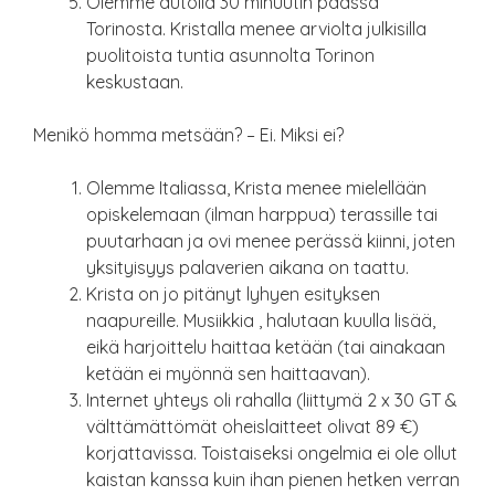
Olemme autolla 30 minuutin päässä
Torinosta. Kristalla menee arviolta julkisilla
puolitoista tuntia asunnolta Torinon
keskustaan.
Menikö homma metsään? – Ei. Miksi ei?
Olemme Italiassa, Krista menee mielellään
opiskelemaan (ilman harppua) terassille tai
puutarhaan ja ovi menee perässä kiinni, joten
yksityisyys palaverien aikana on taattu.
Krista on jo pitänyt lyhyen esityksen
naapureille. Musiikkia , halutaan kuulla lisää,
eikä harjoittelu haittaa ketään (tai ainakaan
ketään ei myönnä sen haittaavan).
Internet yhteys oli rahalla (liittymä 2 x 30 GT &
välttämättömät oheislaitteet olivat 89 €)
korjattavissa. Toistaiseksi ongelmia ei ole ollut
kaistan kanssa kuin ihan pienen hetken verran