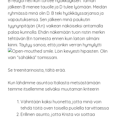
B reagoi heti kun tuntee hyökkäyksen. Tämän
jälkeen B menee tauolle ja D tulee lyömään. Meidän
ryhmässä minä olin D. B teki hyökkäyssarjansa ja
vapautuksensa. Sen jälkeen minä paukutin
tyynynpitäjän (A:n) vaikean näköiseksi antamalla
palaa kunnolla. Ehdin näkemään tuon ristin merkin
tehtävän B:n toimesta ennen kuin laitoin silmäni
kiinni. Täytyy sanoa, että jonkin verran hymyilytti
. Löin kevyesti hipaisten. Olin
vain “sähäkkä” toimissani.
Se treenitarinoista, tältä erää.
Kun lähdimme asuntoa Italiasta metsästämään
teimme itsellemme selväksi muutaman kriteerin
Vähintään kaksi huonetta, jotta minä voin
tehdä töitä oven toisella puolella tarvittaessa
Erillinen asunto, jotta Krista voi soittaa