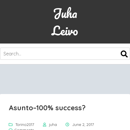
Juha
Leivo
SKIP
TO
CONTENT
Asunto–100% success?
Torino2017
juha
June 2, 2017